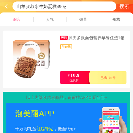
搜索
综合
人气
销量
价格
贝夫多款面包营养早餐任选1箱
券19元
10.9
¥
已售10+件
优惠价
以上为部分优惠商品，请前往APP查看全部~