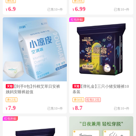
券6元
券54元
6.9
6.99
已售10+件
已售10+件
¥
¥
红包补贴
【到手8包】
抖棉艾草日安裤
【弹礼金】
三只小猪安睡裤10
姨妈安睡裤超值
条装
券12元
券50元
红包1.2元
7.9
8.7
已售10+件
已售10+件
¥
¥
红包补贴