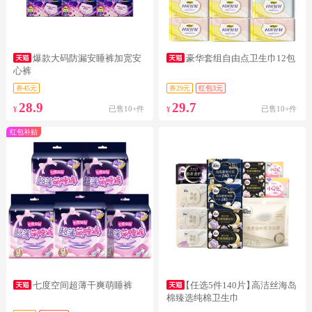
爆款大码防漏安睡裤加宽安
豪华套组自由点卫生巾12包
心裤
券45元
券29元
红包3元
28.9
29.7
已售10+件
已售10+件
¥
¥
红包补贴
七度空间超薄干爽萌睡裤
【任选5件140片】
高洁丝海岛
棉臻选纯棉卫生巾