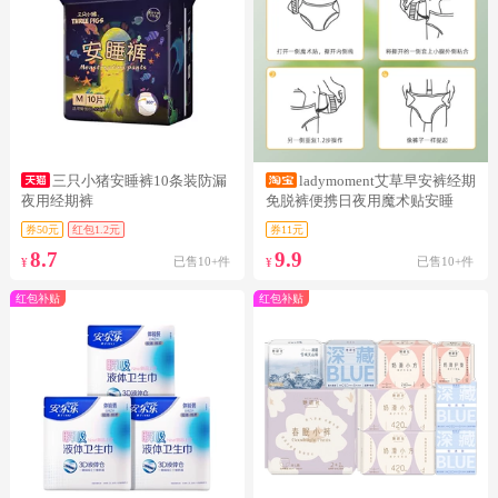
三只小猪安睡裤10条装防漏
ladymoment艾草早安裤经期
夜用经期裤
免脱裤便携日夜用魔术贴安睡
券50元
红包1.2元
券11元
8.7
9.9
已售10+件
已售10+件
¥
¥
红包补贴
红包补贴