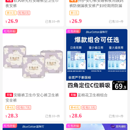
软风研究社安睡裤型卫生巾
抖护安心裤安睡裤夜用姨妈
夜安裤
裤防侧漏夜安裤产妇经期用防漏
卫生巾
券31元
红包2元
券1元
26.9
26.9
已售10+件
已售10+件
¥
¥
红包补贴
红包补贴
安睡裤卫生巾安心裤卫生裤
蓝棉花卫生棉组合
安全裤
券4元
红包1.7元
券40元
红包1.3元
28.3
28.6
已售10+件
已售10+件
¥
¥
红包补贴
红包补贴