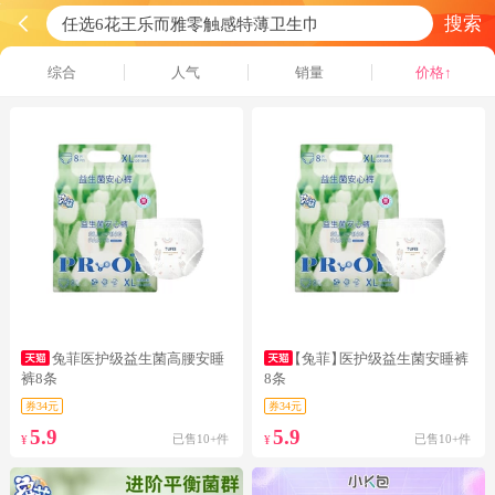
搜索
综合
人气
销量
价格↑
兔菲医护级益生菌高腰安睡
【兔菲】
医护级益生菌安睡裤
裤8条
8条
券34元
券34元
5.9
5.9
已售10+件
已售10+件
¥
¥