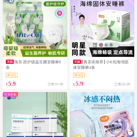
兔菲.医护级益生菌安睡裤8
【黄圣依推荐】
小K包海绵固
条
体安睡裤4条
券34元
券54元
5.9
5.9
已售10+件
已售10+件
¥
¥
红包补贴