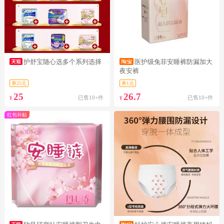
护舒宝随心选多个系列选择
医护级兔菲安睡裤防漏加大
夜安裤
券25元
券1元
25
26.7
已售10+件
已售10+件
¥
¥
红包补贴