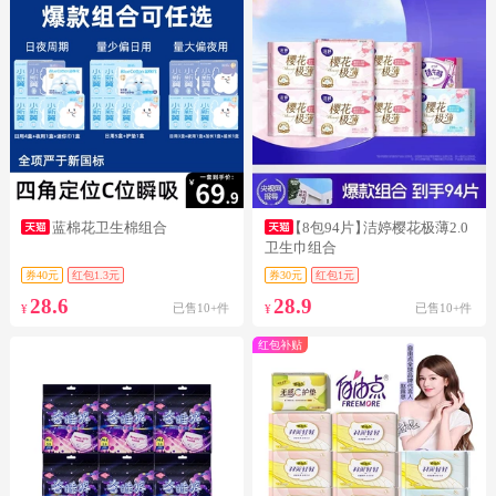
蓝棉花卫生棉组合
【8包94片】
洁婷樱花极薄2.0
卫生巾组合
券40元
红包1.3元
券30元
红包1元
28.6
28.9
已售10+件
已售10+件
¥
¥
红包补贴