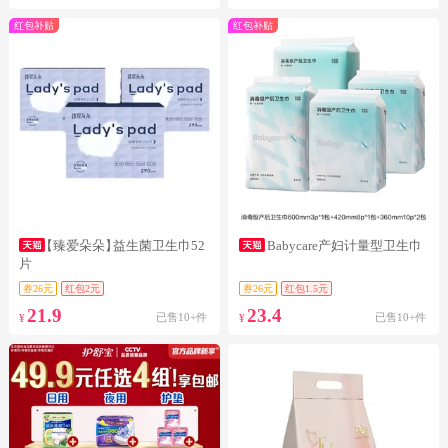
红包补贴
红包补贴
【臻爱朵朵】
益生菌卫生巾52
Babycare产妇计量型卫生巾
片
券26元
红包2元
券26元
红包1.5元
21.9
23.4
已售10+件
已售10+件
¥
¥