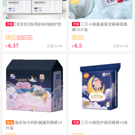
【克安舒】
医用妇科纯棉护垫
三只小猪蔓越莓安睡裤面膜
裤10片装
券2元
红包1.3元
券54元
6.37
6.5
已售10+件
已售10+件
¥
¥
兔菲加大码防侧漏安睡裤10
三只小猪医护级安睡裤10条
片装