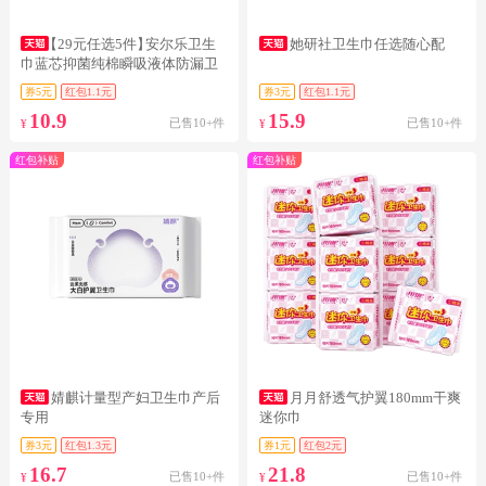
【29元任选5件】
安尔乐卫生
她研社卫生巾任选随心配
巾蓝芯抑菌纯棉瞬吸液体防漏卫
生巾
券5元
红包1.1元
券3元
红包1.1元
10.9
15.9
已售10+件
已售10+件
¥
¥
红包补贴
红包补贴
婧麒计量型产妇卫生巾产后
月月舒透气护翼180mm干爽
专用
迷你巾
券3元
红包1.3元
券1元
红包2元
16.7
21.8
已售10+件
已售10+件
¥
¥