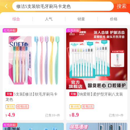
搜索
综合
人气
销量
价格
红包补贴
红包补贴
5支装
【修洁】
软毛牙刷马卡
【纳爱斯】
柔护型牙刷八支装
龙色
券3元
红包1元
券10元
红包1元
4.9
8.9
已售10+件
已售10+件
¥
¥
红包补贴