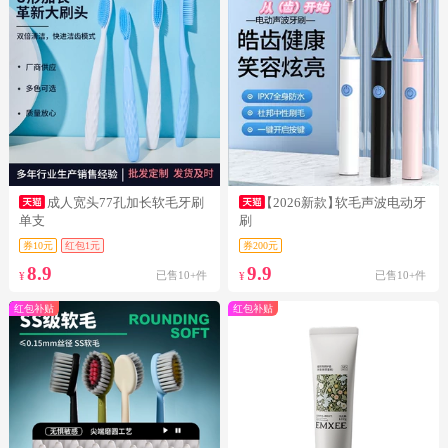
成人宽头77孔加长软毛牙刷
【2026新款】
软毛声波电动牙
单支
刷
券10元
红包1元
券200元
8.9
9.9
已售10+件
已售10+件
¥
¥
红包补贴
红包补贴