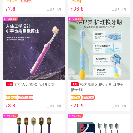
券110元
红包1元
券3元
7.8
36.8
已售10+件
已售10+件
¥
¥
红包补贴
红包补贴
太空人儿童软毛牙刷6支
松达儿童牙刷0-3-6-12岁分
龄牙刷
券10元
红包1.6元
券7元
红包1元
8.3
21.9
已售10+件
已售10+件
¥
¥
红包补贴
红包补贴