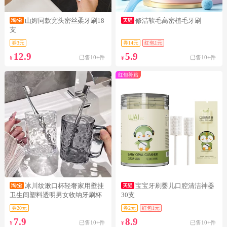
山姆同款宽头密丝柔牙刷18
修洁软毛高密植毛牙刷
支
券3元
券14元
红包1元
12.9
5.9
已售10+件
已售10+件
¥
¥
红包补贴
冰川纹漱口杯轻奢家用壁挂
宝宝牙刷婴儿口腔清洁神器
卫生间塑料透明男女收纳牙刷杯
30支
洗漱套装
券20元
券2元
红包1元
7.9
8.9
已售10+件
已售10+件
¥
¥