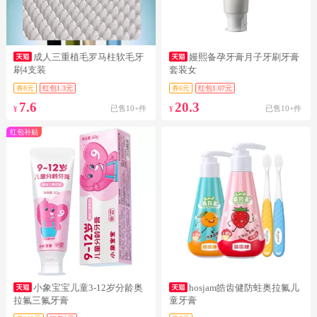
成人三重植毛罗马柱软毛牙
嫚熙备孕牙膏月子牙刷牙膏
刷4支装
套装女
券8元
红包1.3元
券6元
红包1.07元
7.6
20.3
已售10+件
已售10+件
¥
¥
红包补贴
小象宝宝儿童3-12岁分龄奥
hosjam皓齿健防蛀奥拉氟儿
拉氟三氟牙膏
童牙膏