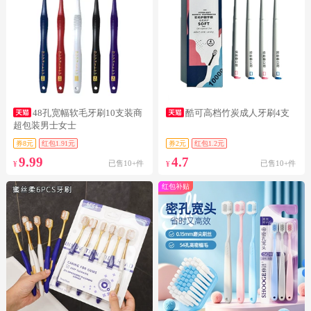
48孔宽幅软毛牙刷10支装商
酷可高档竹炭成人牙刷4支
超包装男士女士
券8元
红包1.91元
券2元
红包1.2元
9.99
4.7
已售10+件
已售10+件
¥
¥
红包补贴