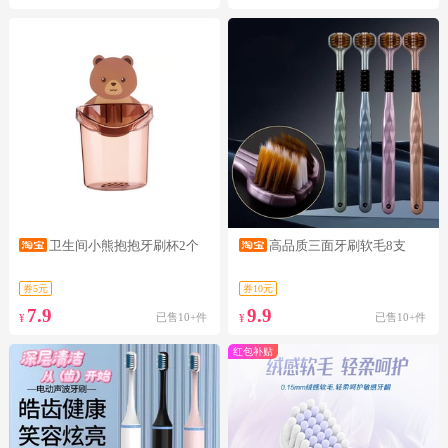
卫生间小熊抱抱牙刷杯2个
高品质三面牙刷软毛8支
券5元
券10元
7.9
9.9
已售10+件
已售10+件
¥
¥
红包补贴