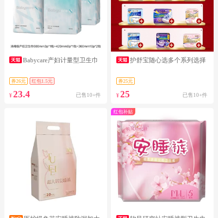
Babycare产妇计量型卫生巾
护舒宝随心选多个系列选择
券26元
红包1.5元
券25元
23.4
25
已售10+件
已售10+件
¥
¥
红包补贴