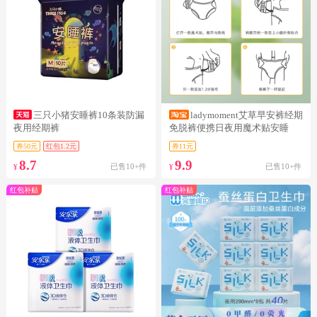
三只小猪安睡裤10条装防漏
ladymoment艾草早安裤经期
夜用经期裤
免脱裤便携日夜用魔术贴安睡
券50元
红包1.2元
券11元
8.7
9.9
已售10+件
已售10+件
¥
¥
红包补贴
红包补贴