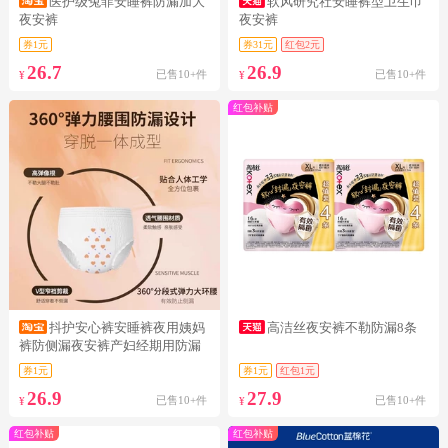
医护级兔菲安睡裤防漏加大
软风研究社安睡裤型卫生巾
夜安裤
夜安裤
券1元
券31元
红包2元
26.7
26.9
已售10+件
已售10+件
¥
¥
红包补贴
抖护安心裤安睡裤夜用姨妈
高洁丝夜安裤不勒防漏8条
裤防侧漏夜安裤产妇经期用防漏
卫生巾
券1元
券1元
红包1元
26.9
27.9
已售10+件
已售10+件
¥
¥
红包补贴
红包补贴