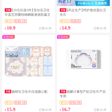
【29元任选5件】
安尔乐卫生
【药企生产】
呵护蚕丝蛋白卫
巾蓝芯抑菌纯棉瞬吸液体防漏卫
生巾
生巾
券5元
红包1.1元
券18元
红包2元
10.9
14.9
已售10+件
已售10+件
¥
¥
红包补贴
红包补贴
她研社卫生巾任选随心配
婧麒计量型产妇卫生巾产后
专用
券3元
红包1.1元
券3元
红包1.3元
15.9
16.7
已售10+件
已售10+件
¥
¥