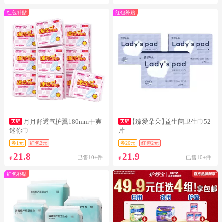
红包补贴
红包补贴
月月舒透气护翼180mm干爽
【臻爱朵朵】
益生菌卫生巾52
迷你巾
片
券1元
红包2元
券26元
红包2元
21.8
21.9
已售10+件
已售10+件
¥
¥
红包补贴