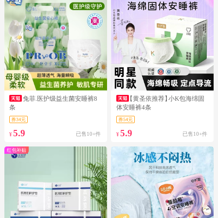
兔菲.医护级益生菌安睡裤8
【黄圣依推荐】
小K包海绵固
条
体安睡裤4条
券34元
券54元
5.9
5.9
已售10+件
已售10+件
¥
¥
红包补贴