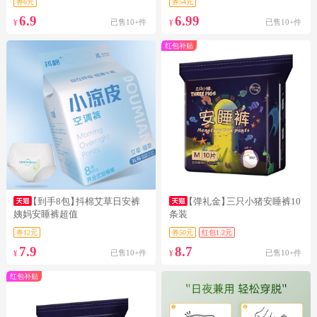
券6元
券54元
6.9
6.99
已售10+件
已售10+件
¥
¥
红包补贴
【到手8包】
抖棉艾草日安裤
【弹礼金】
三只小猪安睡裤10
姨妈安睡裤超值
条装
券12元
券50元
红包1.2元
7.9
8.7
已售10+件
已售10+件
¥
¥
红包补贴