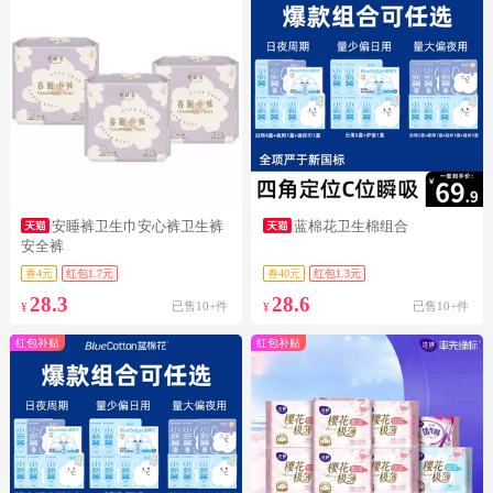
安睡裤卫生巾安心裤卫生裤
蓝棉花卫生棉组合
安全裤
券4元
红包1.7元
券40元
红包1.3元
28.3
28.6
已售10+件
已售10+件
¥
¥
红包补贴
红包补贴