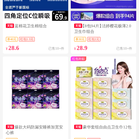
蓝棉花卫生棉组合
【8包94片】
洁婷樱花极薄2.0
卫生巾组合
券40元
红包1.3元
券30元
红包1元
28.6
28.9
已售10+件
已售10+件
¥
¥
红包补贴
爆款大码防漏安睡裤加宽安
豪华套组自由点卫生巾12包
心裤