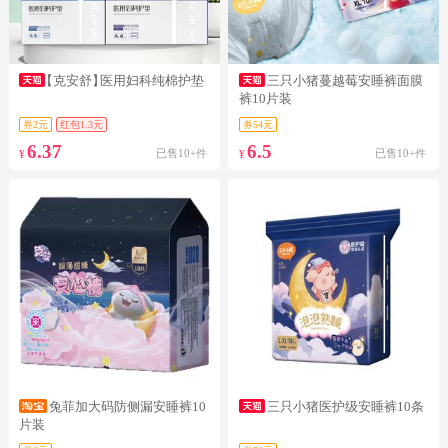
【克安舒】
医用妇科纯棉护垫
三只小猪蔓越莓安睡裤面膜
裤10片装
券2元
红包1.3元
券54元
6.37
6.5
已售10+件
已售10+件
¥
¥
兔菲加大码防侧漏安睡裤10
三只小猪医护级安睡裤10条
片装