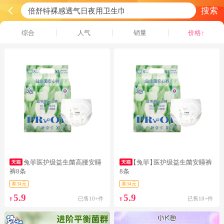
搜索
综合
人气
销量
价格↑
兔菲医护级益生菌高腰安睡
【兔菲】
医护级益生菌安睡裤
裤8条
8条
券34元
券34元
5.9
5.9
已售10+件
已售10+件
¥
¥