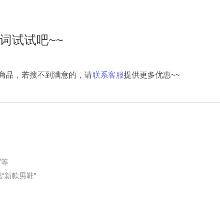
词试试吧~~
商品，若搜不到满意的，请
联系客服
提供更多优惠~~
"等
“新款男鞋”