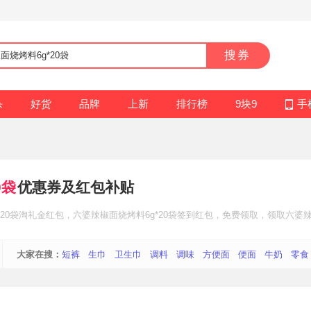
搜券
杀
好货
品牌
上新
排行榜
9块9
手
0袋
优惠券及红包补贴
20袋
淘礼金红包
，六婆辣椒面烧烤料6g*20袋
签到红包
，免费领取，领取六婆辣椒
大家在搜：
短裤
生巾
卫生巾
调料
调味
方便面
便面
牛奶
零食