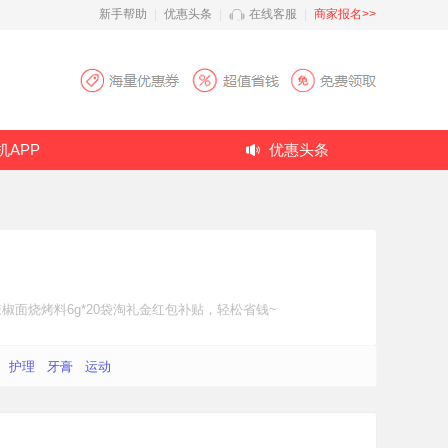
新手帮助
|
优惠头条
|
在线客服
|
商家报名>>
机APP
优惠头条
面烧烤料6g*20袋
淘礼金红包补贴
，轻松省钱~
护理
牙膏
运动