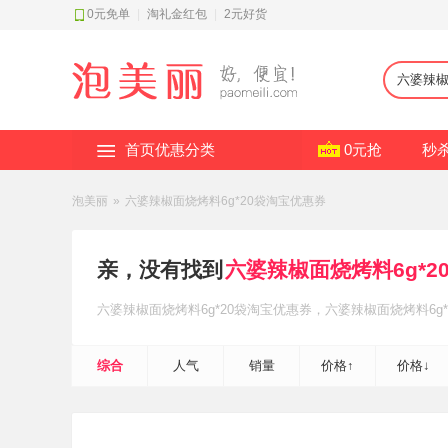
0元免单
|
淘礼金红包
|
2元好货
首页优惠分类
0元抢
秒
泡美丽
»
六婆辣椒面烧烤料6g*20袋淘宝优惠券
亲，没有找到
六婆辣椒面烧烤料6g*2
六婆辣椒面烧烤料6g*20袋
淘宝优惠券
，六婆辣椒面烧烤料6g*
综合
人气
销量
价格↑
价格↓