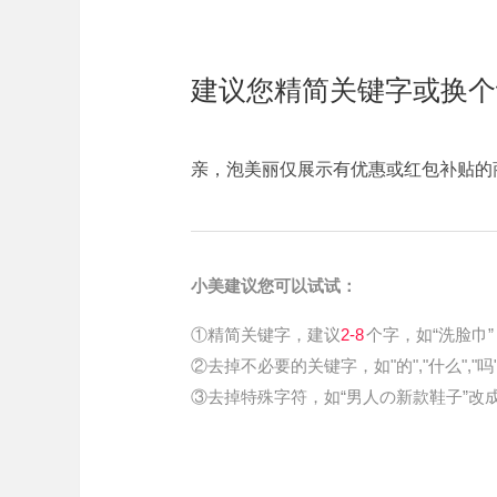
建议您精简关键字或换个
亲，泡美丽仅展示有优惠或红包补贴的
小美建议您可以试试：
①精简关键字，建议
2-8
个字，如“洗脸巾”
②去掉不必要的关键字，如"的","什么","吗
③去掉特殊字符，如“男人の新款鞋子”改成