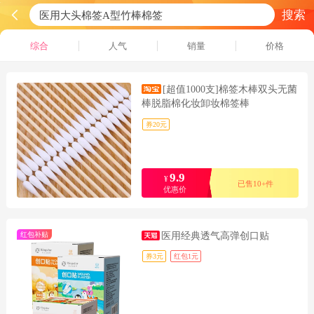
搜索
综合
人气
销量
价格
[超值1000支]棉签木棒双头无菌
棒脱脂棉化妆卸妆棉签棒
券20元
9.9
¥
已售10+件
优惠价
红包补贴
医用经典透气高弹创口贴
券3元
红包1元