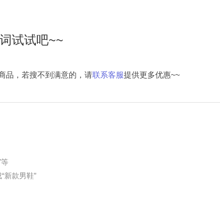
词试试吧~~
商品，若搜不到满意的，请
联系客服
提供更多优惠~~
"等
“新款男鞋”