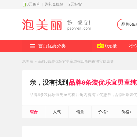
0元免单
|
淘礼金红包
|
2元好货
首页优惠分类
0元抢
秒
泡美丽
»
品牌6条装优乐宜男童纯棉四角内裤淘宝优惠券
亲，没有找到
品牌6条装优乐宜男童
品牌6条装优乐宜男童纯棉四角内裤
淘宝优惠券
，品牌6条装
金红包补贴
，轻松省钱~
综合
人气
销量
价格↑
价格↓