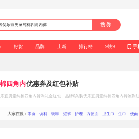
搜券
杀
好货
品牌
上新
排行榜
9块9
手
纯棉四角内
优惠券及红包补贴
优乐宜男童纯棉四角内裤
淘礼金红包
，品牌6条装优乐宜男童纯棉四角内裤
签到
大家在搜：
零食
调料
调味
短裤
护理
方便面
卫生巾
生巾
便面