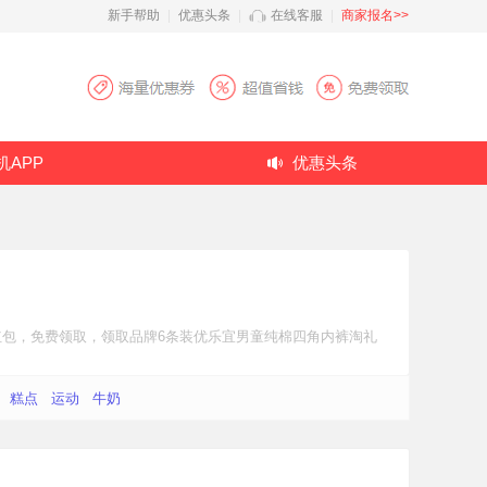
新手帮助
|
优惠头条
|
在线客服
|
商家报名>>
机APP
优惠头条
红包
，免费领取，领取品牌6条装优乐宜男童纯棉四角内裤
淘礼
糕点
运动
牛奶