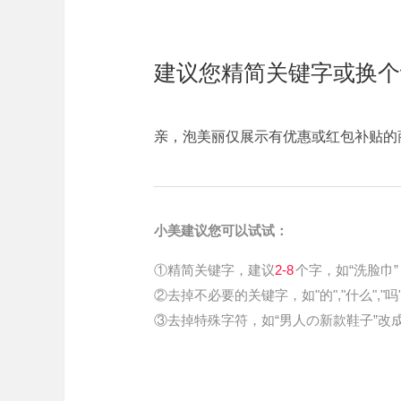
建议您精简关键字或换个
亲，泡美丽仅展示有优惠或红包补贴的
小美建议您可以试试：
①精简关键字，建议
2-8
个字，如“洗脸巾”
②去掉不必要的关键字，如"的","什么","吗
③去掉特殊字符，如“男人の新款鞋子”改成