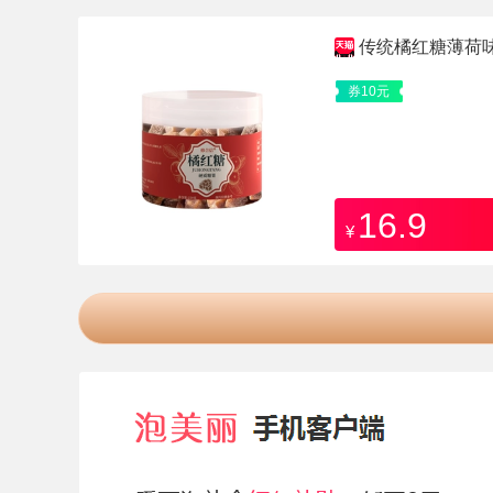
传统橘红糖薄荷
券10元
16.9
¥