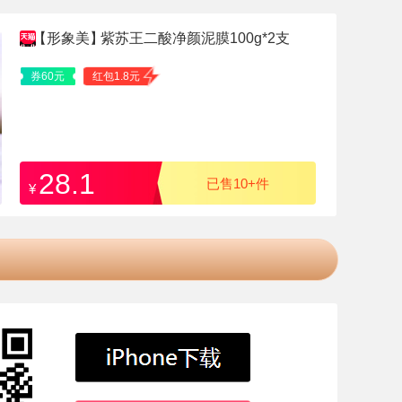
【形象美】
紫苏王二酸净颜泥膜100g*2支
券60元
红包1.8元
28.1
已售10+件
¥