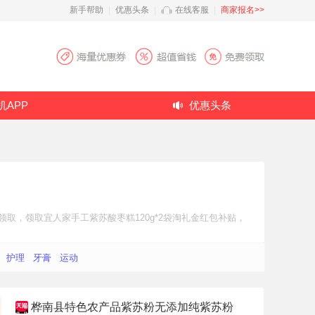
新手帮助
|
优惠头条
|
在线客服
|
商家报名>>
机APP
优惠头条
领取，领取宜人家手工紫苏酸枣糕120g*2袋
淘礼金红包补贴
，
护理
牙膏
运动
桦南县特色农产品紫苏粉无添加纯紫苏粉