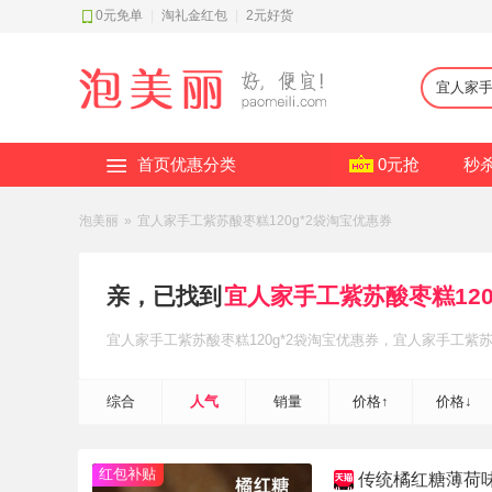
0元免单
|
淘礼金红包
|
2元好货
首页优惠分类
0元抢
秒
泡美丽
»
宜人家手工紫苏酸枣糕120g*2袋淘宝优惠券
亲，已找到
宜人家手工紫苏酸枣糕120
宜人家手工紫苏酸枣糕120g*2袋
淘宝优惠券
，宜人家手工紫苏酸
轻松省钱~
综合
人气
销量
价格↑
价格↓
红包补贴
传统橘红糖薄荷味