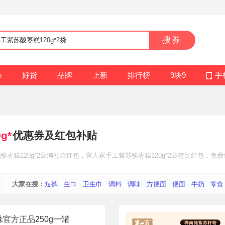
搜券
杀
好货
品牌
上新
排行榜
9块9
手
g*
优惠券及红包补贴
枣糕120g*2袋
淘礼金红包
，宜人家手工紫苏酸枣糕120g*2袋
签到红包
，免费
大家在搜：
短裤
生巾
卫生巾
调料
调味
方便面
便面
牛奶
零食
官方正品250g一罐