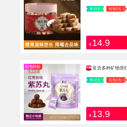
券10元
红包2元
14.9
¥
红包补贴
富含多种矿物质红
券10元
红包1元
13.9
¥