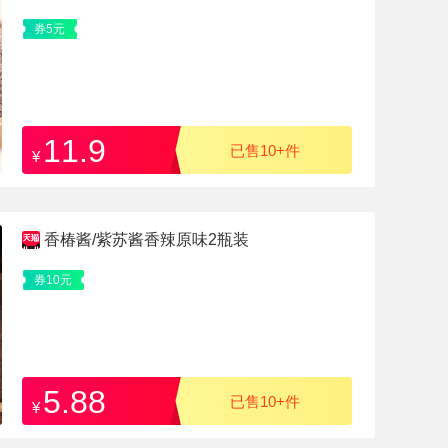
券5元
11.9
已售10+件
¥
香椿酱/紫苏酱香辣原味2瓶装
券10元
5.88
已售10+件
¥