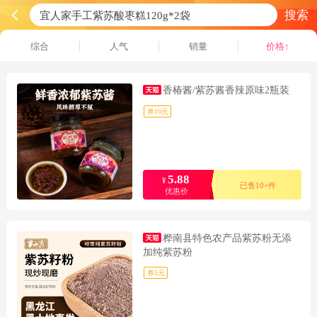
搜索
综合
人气
销量
价格↑
香椿酱/紫苏酱香辣原味2瓶装
券10元
5.88
¥
已售10+件
优惠价
桦南县特色农产品紫苏粉无添
加纯紫苏粉
券5元