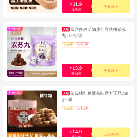
11.9
¥
已售10+件
优惠价
红包补贴
富含多种矿物质红枣核桃紫苏
丸118克/袋
券10元
红包1元
13.9
¥
已售10+件
补贴价
红包补贴
传统橘红糖薄荷味官方正品250
g一罐
券10元
红包2元
14.9
¥
已售10+件
补贴价