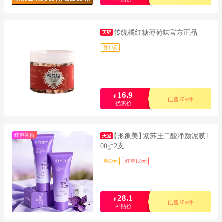
传统橘红糖薄荷味官方正品
券10元
16.9
¥
已售10+件
优惠价
红包补贴
【形象美】
紫苏王二酸净颜泥膜1
00g*2支
券60元
红包1.8元
28.1
¥
已售10+件
补贴价