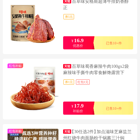
百草味安格斯超薄牛排奶香醇
正
券5元
16.9
¥
已售10+件
优惠价
红包补贴
百草味蜀香麻辣牛肉100gx2袋
麻辣味手撕牛肉零食解馋露营下
券1元
红包1元
17.9
¥
已售10+件
补贴价
红包补贴
【30任选2件】
加点滋味芝麻盐兰
州红烧牛肉面肠粉干锅酱三汁焖