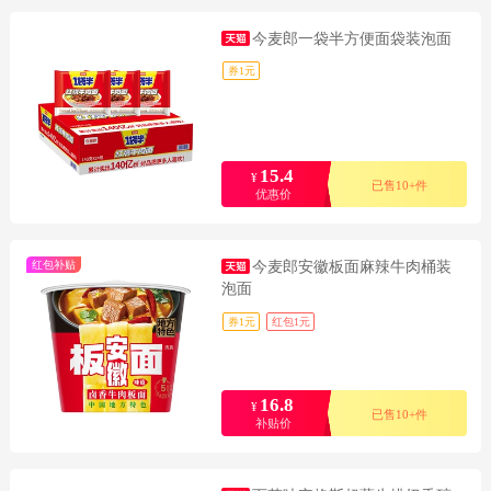
今麦郎一袋半方便面袋装泡面
券1元
15.4
¥
已售10+件
优惠价
红包补贴
今麦郎安徽板面麻辣牛肉桶装
泡面
券1元
红包1元
16.8
¥
已售10+件
补贴价