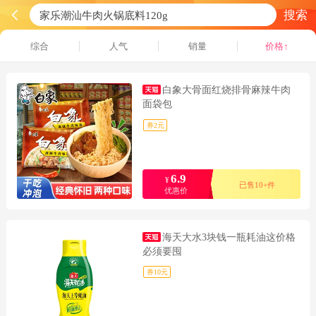
搜索
综合
人气
销量
价格↑
白象大骨面红烧排骨麻辣牛肉
面袋包
券2元
6.9
¥
已售10+件
优惠价
海天大水3块钱一瓶耗油这价格
必须要囤
券10元