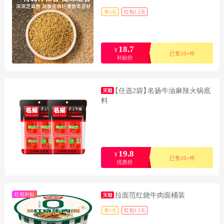
券5元
红包1.2元
18.7
¥
已售10+件
补贴价
【任选2袋】
名扬牛油麻辣火锅底
料
19.8
¥
已售10+件
优惠价
红包补贴
拉面范红烧牛肉面桶装
券1元
红包1.1元