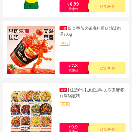
6.99
¥
已售10+件
优惠价
饭巢番茄火锅底料重庆清汤酸
汤195g
券5元
7.8
¥
已售10+件
优惠价
【任选6件】
加点滋味关东煮麻婆
豆腐锅底料
券5元
9.9
¥
已售10+件
优惠价