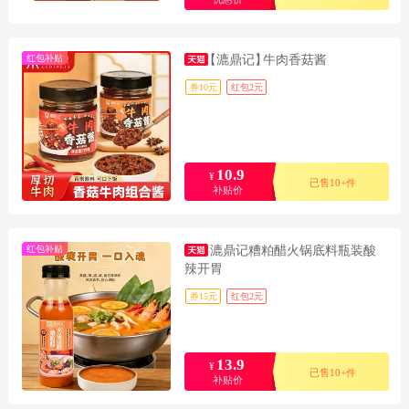
红包补贴
【漉鼎记】
牛肉香菇酱
券10元
红包2元
10.9
¥
已售10+件
补贴价
红包补贴
漉鼎记糟粕醋火锅底料瓶装酸
辣开胃
券15元
红包2元
13.9
¥
已售10+件
补贴价