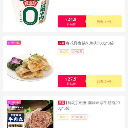
24.9
¥
已售10+件
补贴价
红包补贴
春花邱食锅包牛肉400g*3袋
券30元
红包2元
27.9
¥
已售10+件
补贴价
红包补贴
【稳定】
潮谦-潮汕正宗牛筋丸20
0g*5袋
券30元
红包2.09元