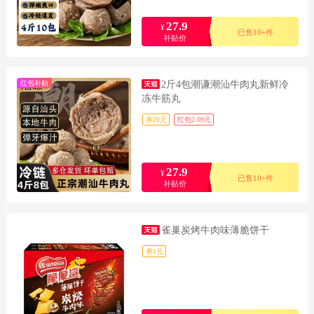
27.9
¥
已售10+件
补贴价
红包补贴
2斤4包潮谦潮汕牛肉丸新鲜冷
冻牛筋丸
券20元
红包2.09元
27.9
¥
已售10+件
补贴价
雀巢炭烤牛肉味薄脆饼干
券1元