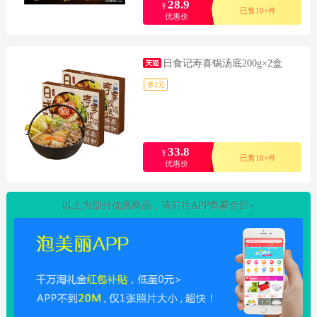
28.9
¥
已售10+件
优惠价
日食记寿喜锅汤底200g×2盒
券2元
33.8
¥
已售10+件
优惠价
以上为部分优惠商品，请前往APP查看全部~