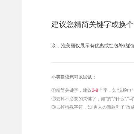
建议您精简关键字或换个
亲，泡美丽仅展示有优惠或红包补贴的
小美建议您可以试试：
①精简关键字，建议
2-8
个字，如“洗脸巾”
②去掉不必要的关键字，如"的","什么","吗
③去掉特殊字符，如“男人の新款鞋子”改成