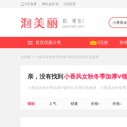
0元免单
|
淘礼金红包
|
2元好货
首页优惠分类
0元抢
秒
泡美丽
»
小香风女秋冬季加厚V领开衫式淘宝优惠券
亲，没有找到
小香风女秋冬季加厚V
小香风女秋冬季加厚V领开衫式
淘宝优惠券
，小香风女秋冬季
松省钱~
综合
人气
销量
价格↑
价格↓