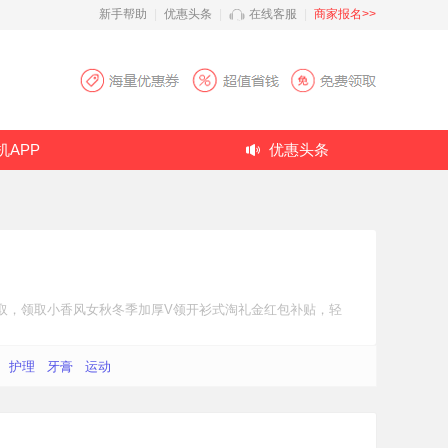
新手帮助
|
优惠头条
|
在线客服
|
商家报名>>
机APP
优惠头条
取，领取小香风女秋冬季加厚V领开衫式
淘礼金红包补贴
，轻
护理
牙膏
运动