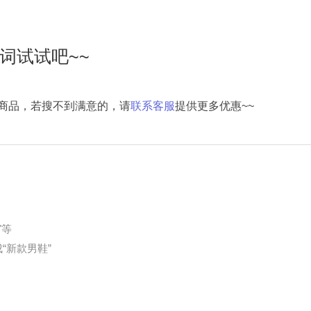
词试试吧~~
商品，若搜不到满意的，请
联系客服
提供更多优惠~~
"等
“新款男鞋”