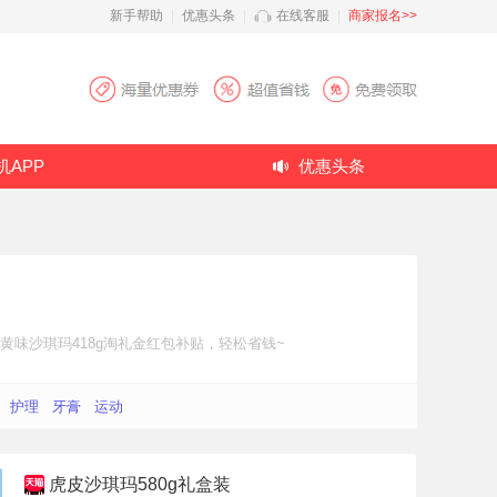
新手帮助
|
优惠头条
|
在线客服
|
商家报名>>
机APP
优惠头条
味沙琪玛418g
淘礼金红包补贴
，轻松省钱~
护理
牙膏
运动
虎皮沙琪玛580g礼盒装