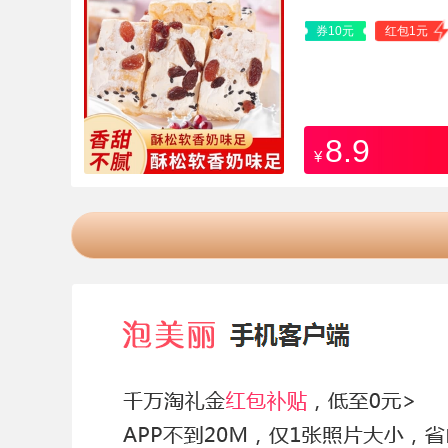
券10元
红包1元
8.9
¥