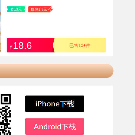
券13元
红包1.3元
18.6
已售10+件
¥