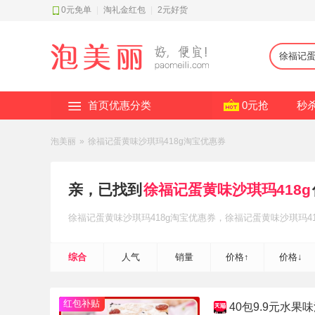
0元免单
|
淘礼金红包
|
2元好货
首页优惠分类
0元抢
秒
泡美丽
»
徐福记蛋黄味沙琪玛418g淘宝优惠券
亲，已找到
徐福记蛋黄味沙琪玛418g
徐福记蛋黄味沙琪玛418g
淘宝优惠券
，徐福记蛋黄味沙琪玛41
综合
人气
销量
价格↑
价格↓
红包补贴
40包9.9元水