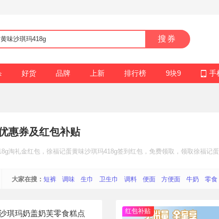
搜券
杀
好货
品牌
上新
排行榜
9块9
手
优惠券及红包补贴
8g
淘礼金红包
，徐福记蛋黄味沙琪玛418g
签到红包
，免费领取，领取徐福记蛋黄
大家在搜：
短裤
调味
生巾
卫生巾
调料
便面
方便面
牛奶
零食
红包补贴
果味沙琪玛奶盖奶芙零食糕点