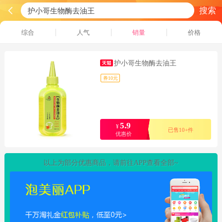
搜索
综合
人气
销量
价格
护小哥生物酶去油王
券10元
5.9
¥
已售10+件
优惠价
以上为部分优惠商品，请前往APP查看全部~