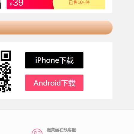
39
已售10+件
¥
泡美丽在线客服