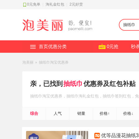
0元免单
|
淘礼金红包
|
2元好货
首页优惠分类
0元抢
秒
泡美丽
»
抽纸巾淘宝优惠券
亲，已找到
抽纸巾
优惠券及红包补贴
抽纸巾
淘宝优惠券
，抽纸巾
淘礼金红包
，抽纸巾
签到红包
，免
综合
人气
销量
价格↑
价格↓
优等品漫花抽纸35