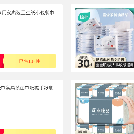
家用实惠装卫生纸小包餐巾
已售10+件
抽纸巾实惠装面巾纸擦手纸餐