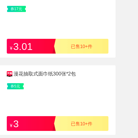
纸宝宝擦手用纸
券17元
3.01
已售10+件
¥
漫花抽取式面巾纸300张*2包
券5元
3
已售10+件
¥