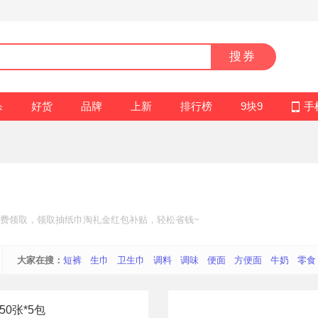
搜券
杀
好货
品牌
上新
排行榜
9块9
手
费领取，领取抽纸巾
淘礼金红包补贴
，轻松省钱~
大家在搜：
短裤
生巾
卫生巾
调料
调味
便面
方便面
牛奶
零食
0张*5包