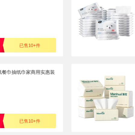
已售10+件
纸餐巾抽纸巾家商用实惠装
JJ
已售10+件