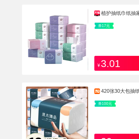
植护抽纸巾纸抽
纸宝宝擦手用纸
券17元
3.01
¥
420张30大包
巾纸卫生纸
券100元