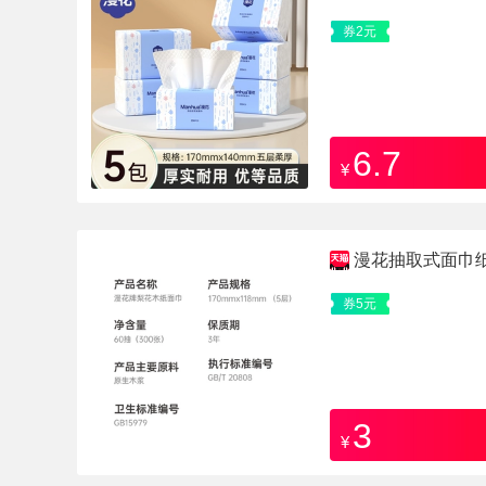
券2元
6.7
¥
漫花抽取式面巾
卫生纸巾厕纸可擦手
券5元
3
¥