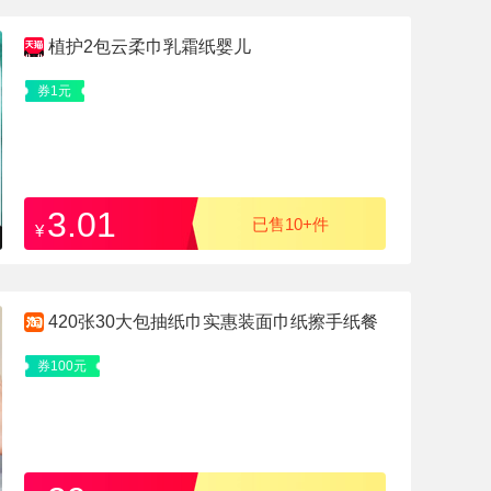
植护2包云柔巾乳霜纸婴儿
券1元
3.01
已售10+件
¥
420张30大包抽纸巾实惠装面巾纸擦手纸餐
巾纸卫生纸
券100元