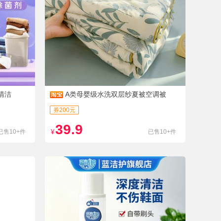
清洁
A类母婴级水洗双层纱夏被空调被
券200元
39.9
已售10+件
¥
已售10+件