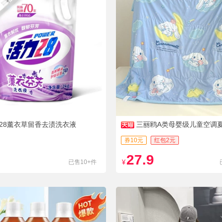
28薰衣草留香去渍洗衣液
三丽鸥A类母婴级儿童空调
券10元
红包2元
27.9
已售10+件
¥