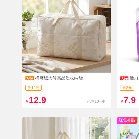
棉麻绒大号高品质收纳袋
活力
券12元
券2元
12.9
7.9
¥
已售10+件
¥
红包补贴