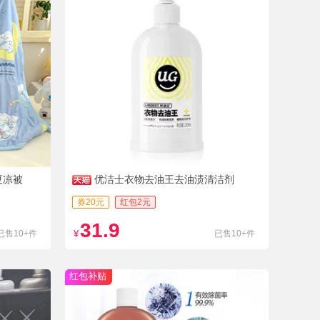
夏凉被
优洁士衣物去油王去油渍清洁剂
券20元
红包2元
31.9
已售10+件
¥
已售10+件
红包补贴