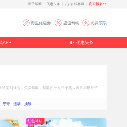
新手帮助
|
优惠头条
|
在线客服
|
商家报名>>
机APP
优惠头条
收纳
签到红包
，免费领取，领取拍一发三小熊大容量加厚被子
牙膏
运动
抽纸
红包补贴