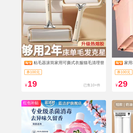
粘毛器滚筒家用可撕式衣服猫毛清理替
家用
换卷纸滚刷床上头发滚轮
理箱子大
券100元
券100元
19
29
¥
已售10+件
¥
红包补贴