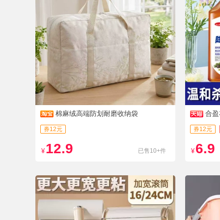
棉麻绒高端防划耐磨收纳袋
合盈
券12元
券12元
12.9
6.9
¥
已售10+件
¥