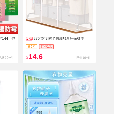
144小包
270°封闭防尘防潮加厚环保材质
券5元
红包1元
14.6
已售10+件
¥
已售10+件