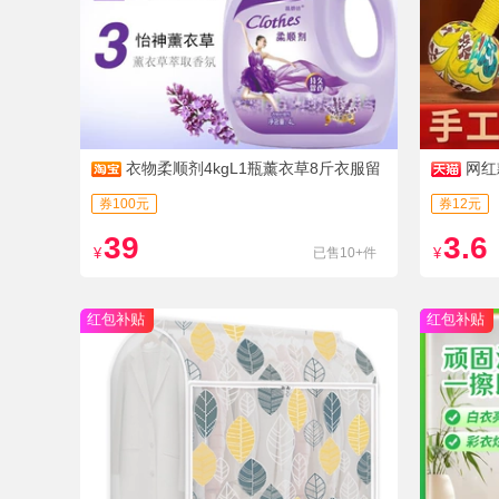
衣物柔顺剂4kgL1瓶薰衣草8斤衣服留
网红
香柔软洗衣液
券100元
券12元
39
3.6
¥
已售10+件
¥
红包补贴
红包补贴