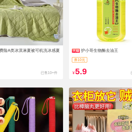
费险A类冰淇淋夏被可机洗冰感夏
护小哥生物酶去油王
券10元
5.9
已售10+件
¥