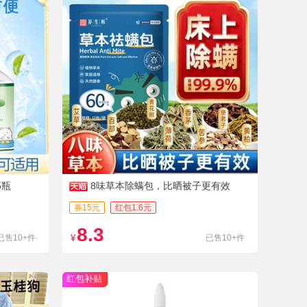
5瓶
8味草本除螨包，比晒被子更有效
券15元
红包1.6元
8.3
已售10+件
¥
已售10+件
红包补贴