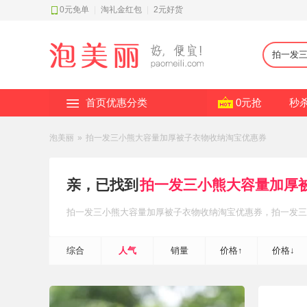
0元免单
|
淘礼金红包
|
2元好货
首页优惠分类
0元抢
秒
泡美丽
»
拍一发三小熊大容量加厚被子衣物收纳淘宝优惠券
亲，已找到
拍一发三小熊大容量加厚
拍一发三小熊大容量加厚被子衣物收纳
淘宝优惠券
，拍一发三
衣物收纳
淘礼金红包补贴
，轻松省钱~
综合
人气
销量
价格↑
价格↓