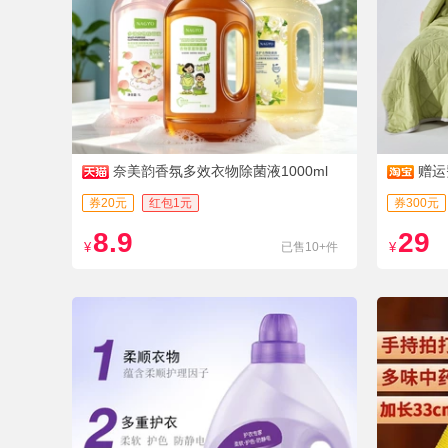
奈美韵香氛多效衣物除菌液1000ml
赠运
凉被
券20元
红包1元
券300元
8.9
29
¥
已售10+件
¥