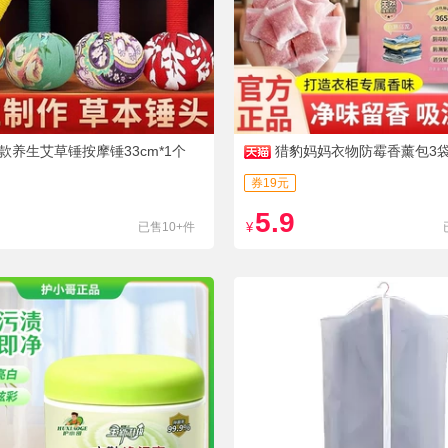
款养生艾草锤按摩锤33cm*1个
猎豹妈妈衣物防霉香薰包3袋*
券19元
5.9
已售10+件
¥