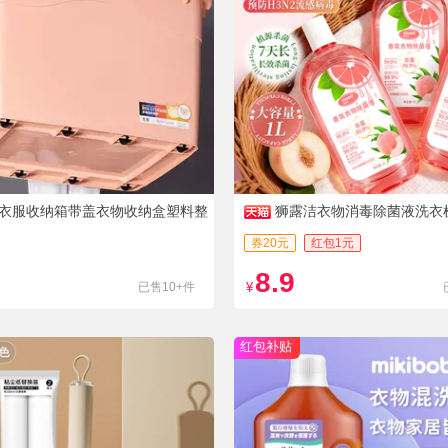
衣服收纳箱带盖衣物收纳盒塑料整
狮露洁衣物消毒除菌液洗衣
号储物箱
券20元
红包1元
8.9
已售10+件
¥
红包补贴