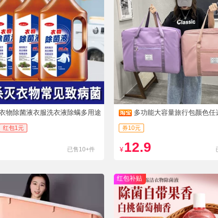
衣物除菌液衣服洗衣液除螨多用途
多功能大容量旅行包颜色任
红包1元
券10元
12.9
已售10+件
¥
红包补贴