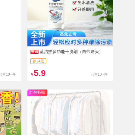
蓝洁护多功能干洗剂（自带刷头）
券14元
5.9
已售10+件
¥
已售10+件
红包补贴