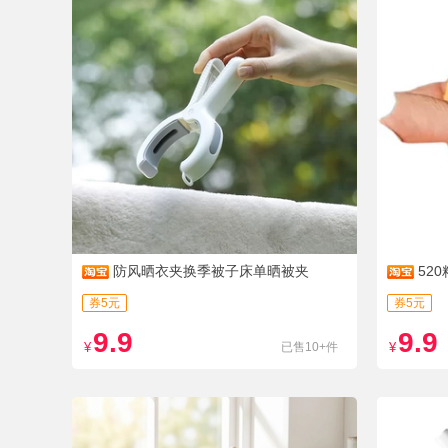
防风晒衣夹换季被子床单晒被夹
52
券5元
券5元
9.9
9.9
¥
已售10+件
¥