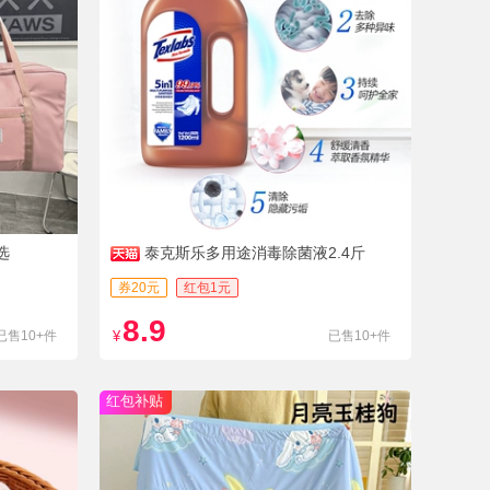
选
泰克斯乐多用途消毒除菌液2.4斤
券20元
红包1元
8.9
已售10+件
¥
已售10+件
红包补贴