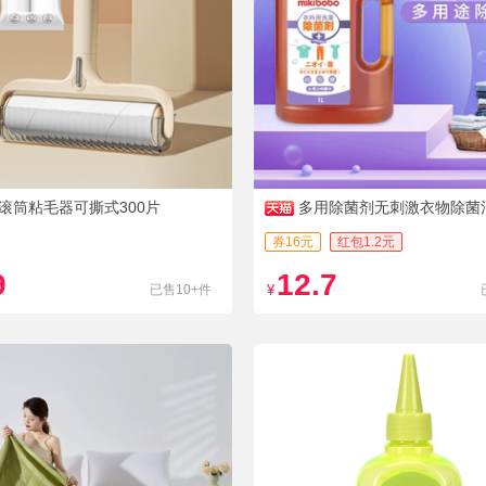
滚筒粘毛器可撕式300片
多用除菌剂无刺激衣物除菌
券16元
红包1.2元
9
12.7
已售10+件
¥