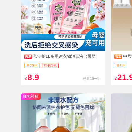
蓝洁护1L多用途衣物消毒液（母婴
中号
级）
券20元
红包1元
券3元
8.9
21.
¥
已售10+件
¥
红包补贴