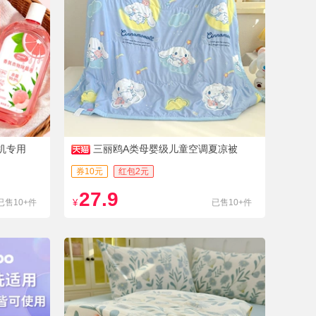
机专用
三丽鸥A类母婴级儿童空调夏凉被
券10元
红包2元
27.9
已售10+件
¥
已售10+件