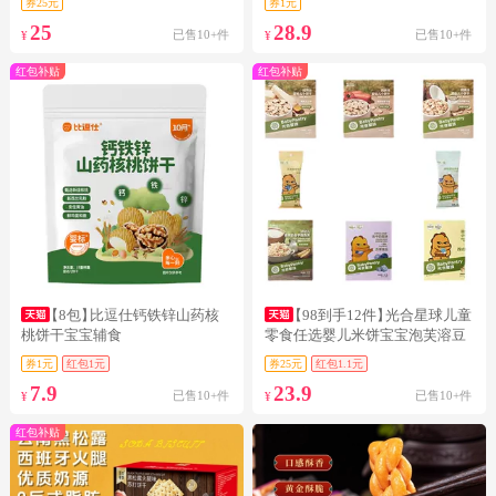
券25元
券1元
25
28.9
已售10+件
已售10+件
¥
¥
红包补贴
红包补贴
【8包】
比逗仕钙铁锌山药核
【98到手12件】
光合星球儿童
桃饼干宝宝辅食
零食任选婴儿米饼宝宝泡芙溶豆
辅
券1元
红包1元
券25元
红包1.1元
7.9
23.9
已售10+件
已售10+件
¥
¥
红包补贴