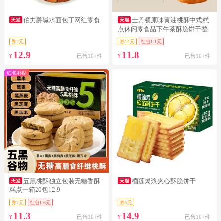
伯力爵碱水面包丁网红零食
士丹顿原味黄油桃酥中式糕
点休闲零食品下午茶酥脆饼干整
箱正品
券2元
券14元
红包1.1元
12.9
11.8
已售10+件
已售10+件
¥
¥
红包补贴
五黑桃酥独立包装无糖香酥
榴莲爆浆夹心酥脆饼干
糕点一箱20包12.9
券7元
红包1.6元
券5元
11.3
14.9
已售10+件
已售10+件
¥
¥