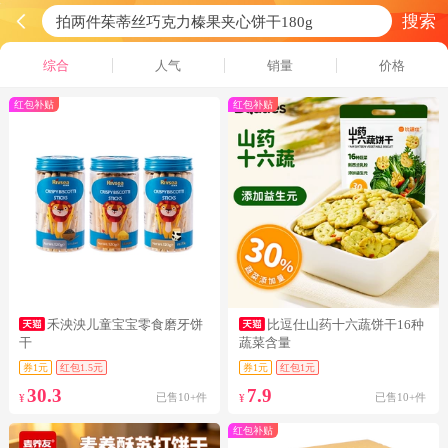
搜索
综合
人气
销量
价格
红包补贴
红包补贴
禾泱泱儿童宝宝零食磨牙饼
比逗仕山药十六蔬饼干16种
干
蔬菜含量
券1元
红包1.5元
券1元
红包1元
30.3
7.9
已售10+件
已售10+件
¥
¥
红包补贴