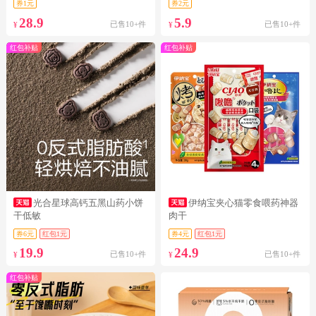
券1元
券2元
28.9
5.9
已售10+件
已售10+件
¥
¥
红包补贴
红包补贴
光合星球高钙五黑山药小饼
伊纳宝夹心猫零食喂药神器
干低敏
肉干
券6元
红包1元
券4元
红包1元
19.9
24.9
已售10+件
已售10+件
¥
¥
红包补贴