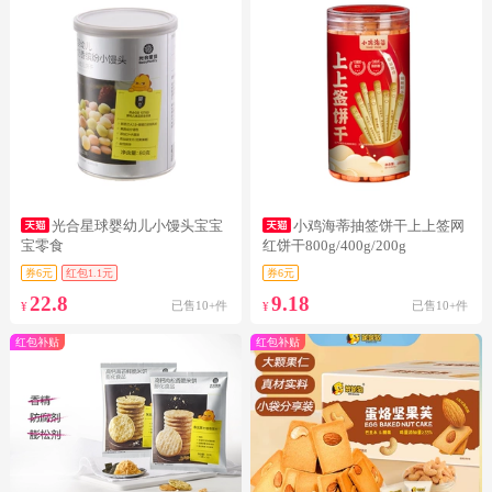
光合星球婴幼儿小馒头宝宝
小鸡海蒂抽签饼干上上签网
宝零食
红饼干800g/400g/200g
券6元
红包1.1元
券6元
22.8
9.18
已售10+件
已售10+件
¥
¥
红包补贴
红包补贴