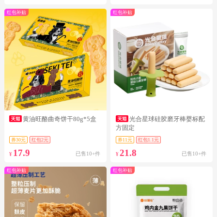
红包补贴
红包补贴
黄油旺酪曲奇饼干80g*5盒
光合星球硅胶磨牙棒婴标配
方固定
券30元
红包2元
券11元
红包1.1元
17.9
21.8
已售10+件
已售10+件
¥
¥
红包补贴
红包补贴