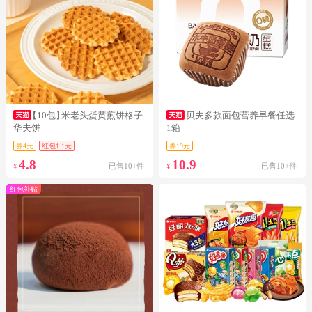
【10包】
米老头蛋黄煎饼格子
贝夫多款面包营养早餐任选
华夫饼
1箱
券4元
红包1.1元
券19元
4.8
10.9
已售10+件
已售10+件
¥
¥
红包补贴