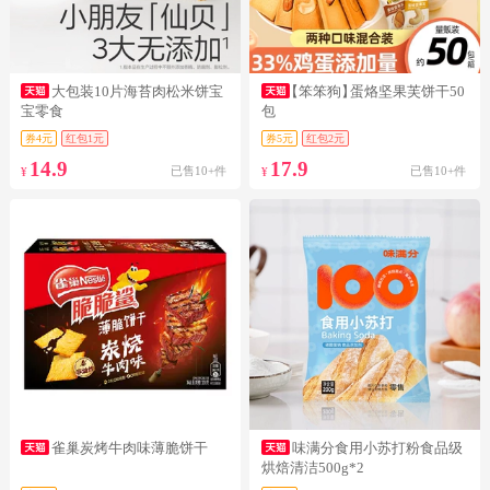
大包装10片海苔肉松米饼宝
【笨笨狗】
蛋烙坚果芙饼干50
宝零食
包
券4元
红包1元
券5元
红包2元
14.9
17.9
已售10+件
已售10+件
¥
¥
雀巢炭烤牛肉味薄脆饼干
味满分食用小苏打粉食品级
烘焙清洁500g*2