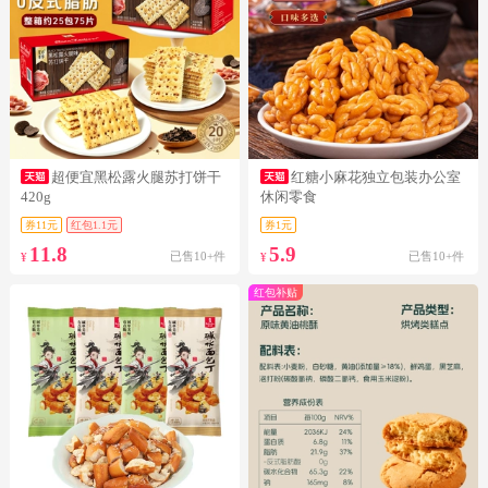
超便宜黑松露火腿苏打饼干
红糖小麻花独立包装办公室
420g
休闲零食
券11元
红包1.1元
券1元
11.8
5.9
已售10+件
已售10+件
¥
¥
红包补贴