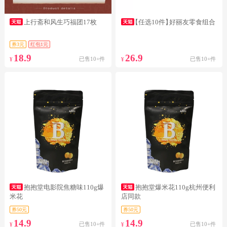
上行斋和风生巧福团17枚
【任选10件】
好丽友零食组合
券3元
红包1元
18.9
26.9
已售10+件
已售10+件
¥
¥
抱抱堂电影院焦糖味110g爆
抱抱堂爆米花110g杭州便利
米花
店同款
券50元
券50元
14.9
14.9
已售10+件
已售10+件
¥
¥