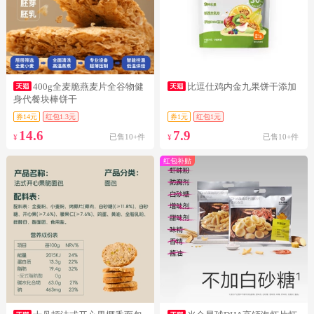
400g全麦脆燕麦片全谷物健
比逗仕鸡内金九果饼干添加
身代餐块棒饼干
券14元
红包1.3元
券1元
红包1元
14.6
7.9
已售10+件
已售10+件
¥
¥
红包补贴