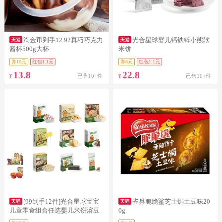
淘金币到手12.92真巧巧克力
光合星球婴儿钙铁锌小熊软
酱杯500g大杯
米饼
券10元
红包1.1元
券6元
红包1.1元
13.8
22.8
已售10+件
已售10+件
¥
¥
[99到手12件]光合星球宝宝
雀巢脆脆鲨芝士焗土豆味20
儿童零食组合任选婴儿米饼溶豆
0g
泡