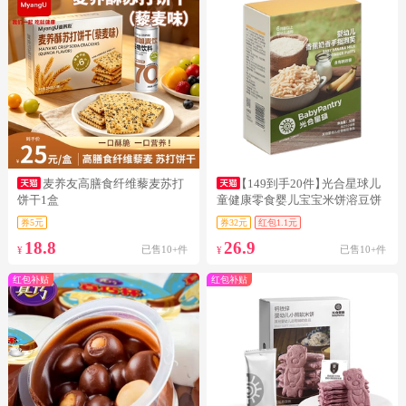
麦养友高膳食纤维藜麦苏打
【149到手20件】
光合星球儿
饼干1盒
童健康零食婴儿宝宝米饼溶豆饼
干
券5元
券32元
红包1.1元
18.8
26.9
已售10+件
已售10+件
¥
¥
红包补贴
红包补贴