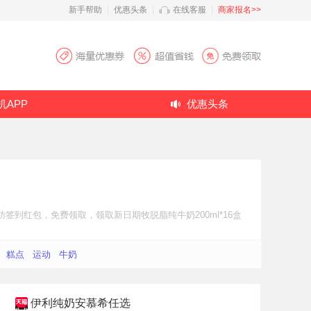
新手帮助
|
优惠头条
|
在线客服
|
商家报名>>
机APP
优惠头条
肪
签到红包
，免费领取，领取新日期牧脱脂纯牛奶200ml*16盒
糕点
运动
牛奶
伊利纯奶安慕希任选