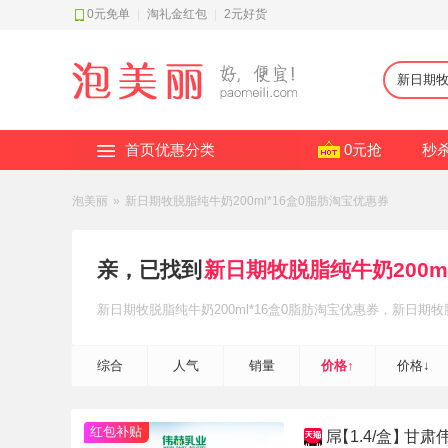
0元免单
|
淘礼金红包
|
2元好货
首页优惠分类
0元抢
秒
泡美丽
»
新日期牧脱脂纯牛奶200ml*16盒0脂肪淘宝优惠券
亲，已找到
新日期牧脱脂纯牛奶200ml
新日期牧脱脂纯牛奶200ml*16盒0脂肪
淘宝优惠券
，新日期牧脱
0脂肪
淘礼金红包补贴
，轻松省钱~
综合
人气
销量
价格↑
价格↓
红包补贴
屌
【1.4/盒】
甘肃