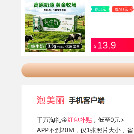
券11元
红包1元
13.9
¥