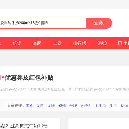
搜券
杀
好货
品牌
上新
排行榜
9块9
手
*
优惠券及红包补贴
脂纯牛奶200ml*16盒0脂肪
淘礼金红包
，新日期牧脱脂纯牛奶200ml*16盒0脂
大家在搜：
零食
调料
调味
短裤
护理
方便面
卫生巾
生巾
便面
伟赫乳业高原纯牛奶10盒