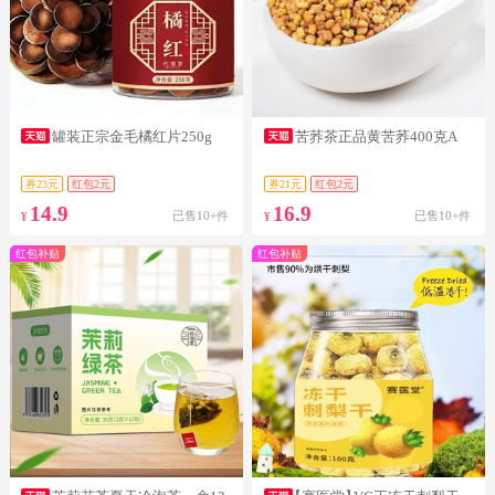
罐装正宗金毛橘红片250g
苦荞茶正品黄苦荞400克A
券23元
红包2元
券21元
红包2元
14.9
16.9
已售10+件
已售10+件
¥
¥
红包补贴
红包补贴