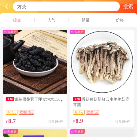
搜索
综合
人气
销量
价格
红包补贴
红包补贴
罐装黑桑葚干即食泡水150g
香菇蘑菇新鲜云南脆脆菇鹿
茸菇
券10元
红包1.2元
券16元
红包1元
8.7
8.9
已售10+件
已售10+件
¥
¥
红包补贴
红包补贴