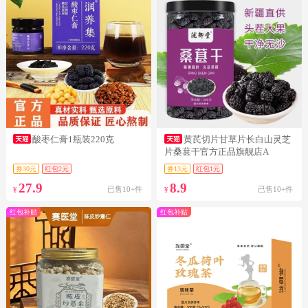
酸枣仁膏1瓶装220克
黄芪切片甘草片长白山灵芝
片桑葚干官方正品旗舰店A
券30元
红包2元
券13元
红包1元
27.9
8.9
已售10+件
已售10+件
¥
¥
红包补贴
红包补贴