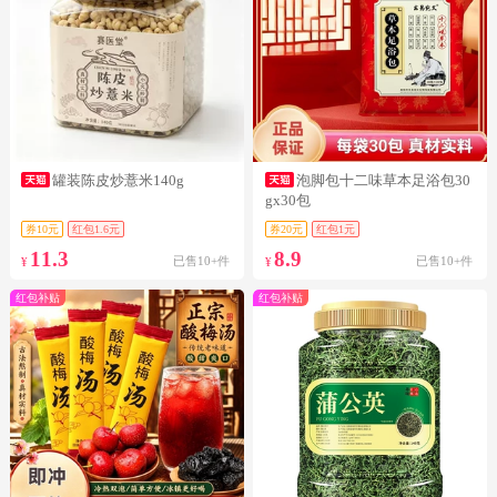
罐装陈皮炒薏米140g
泡脚包十二味草本足浴包30
gx30包
券10元
红包1.6元
券20元
红包1元
11.3
8.9
已售10+件
已售10+件
¥
¥
红包补贴
红包补贴