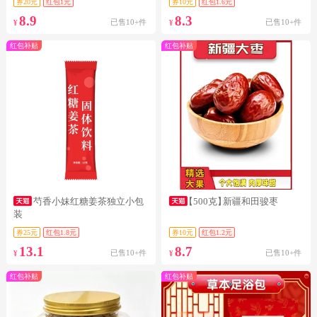
券20元
红包1元
券10元
红包1.6元
8.9
8.3
已售10+件
已售10+件
¥
¥
红包补贴
红包补贴
芍香小妹红糖姜茶独立小包
【500克】
新疆和田骏枣
装
券25元
红包1.8元
券10元
红包1.2元
13.1
8.7
已售10+件
已售10+件
¥
¥
红包补贴
红包补贴