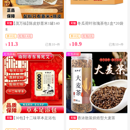
【茂万福】
陈皮炒薏米1罐140
冬瓜荷叶玫瑰茶包1盒*20袋
g
券10元
红包1.6元
券10元
红包2元
11.3
10.9
已售10+件
已售10+件
¥
¥
红包补贴
红包补贴
【30包】
十二味草本足浴包
香浓散装烘焙型大麦茶