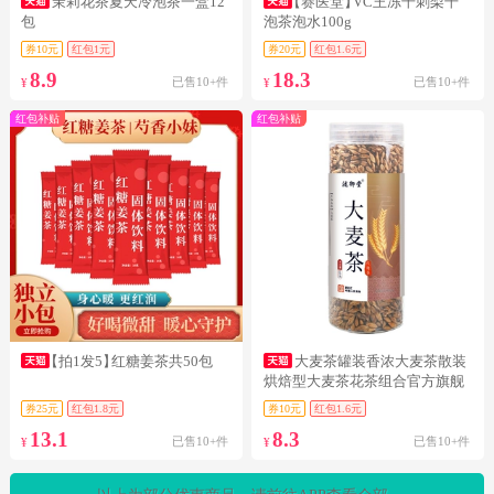
茉莉花茶夏天冷泡茶一盒12
【赛医堂】
VC王冻干刺梨干
包
泡茶泡水100g
券10元
红包1元
券20元
红包1.6元
8.9
18.3
已售10+件
已售10+件
¥
¥
红包补贴
红包补贴
【拍1发5】
红糖姜茶共50包
大麦茶罐装香浓大麦茶散装
烘焙型大麦茶花茶组合官方旗舰
店ggg
券25元
红包1.8元
券10元
红包1.6元
13.1
8.3
已售10+件
已售10+件
¥
¥