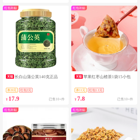
红包补贴
红包补贴
长白山蒲公英140克正品
苹果红枣山楂茶1袋15小包
券20元
红包2元
券11元
红包1.1元
17.9
7.8
已售10+件
已售10+件
¥
¥
红包补贴
红包补贴