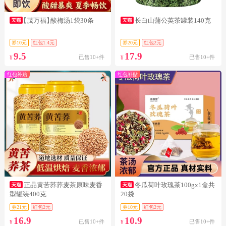
【茂万福】
酸梅汤1袋30条
长白山蒲公英茶罐装140克
券10元
红包1.4元
券20元
红包2元
9.5
17.9
已售10+件
已售10+件
¥
¥
红包补贴
红包补贴
正品黄苦荞荞麦茶原味麦香
冬瓜荷叶玫瑰茶100gx1盒共
型罐装400克
20袋
券21元
红包2元
券10元
红包2元
16.9
10.9
已售10+件
已售10+件
¥
¥