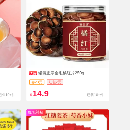
罐装正宗金毛橘红片250g
券23元
红包2元
14.9
已售10+件
¥
已售10+件
红包补贴