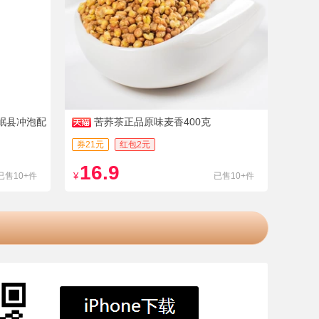
岷县冲泡配
苦荞茶正品原味麦香400克
券21元
红包2元
16.9
已售10+件
¥
已售10+件