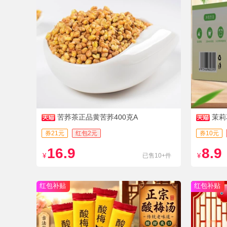
苦荞茶正品黄苦荞400克A
茉莉
券21元
红包2元
券10元
16.9
8.9
¥
已售10+件
¥
红包补贴
红包补贴