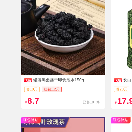
罐装黑桑葚干即食泡水150g
长白
券10元
红包1.2元
券20元
8.7
17.
¥
已售10+件
¥
红包补贴
红包补贴