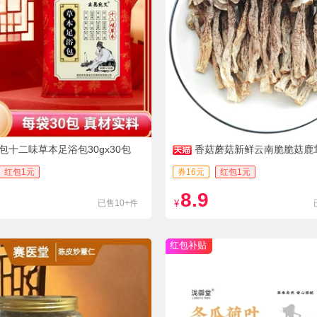
包十二味草本足浴包30gx30包
香菇蘑菇新鲜云南脆脆菇鹿
红包1元
券16元
红包1元
8.9
已售10+件
¥
红包补贴