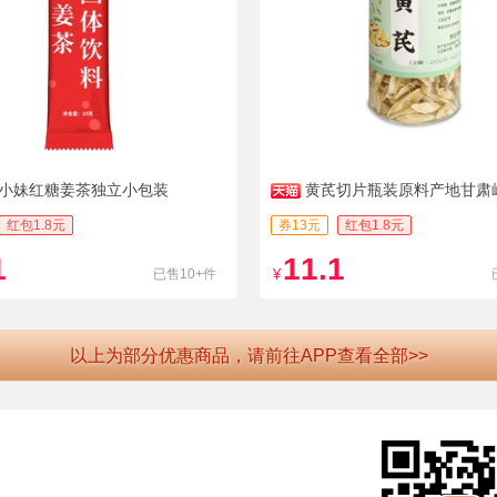
小妹红糖姜茶独立小包装
黄芪切片瓶装原料产地甘肃
当归党参泡水正品官方旗C
红包1.8元
券13元
红包1.8元
1
11.1
已售10+件
¥
以上为部分优惠商品，请前往APP查看全部>>