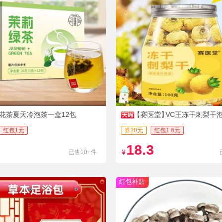
花茶夏天冷泡茶一盒12包
【赛医堂】
VC王冻干刺梨干泡
0g
红包1元
券20元
红包1.6元
18.3
已售10+件
¥
红包补贴