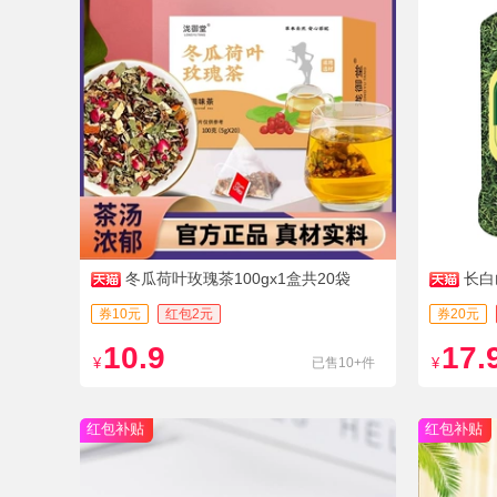
冬瓜荷叶玫瑰茶100gx1盒共20袋
长白
券10元
红包2元
券20元
10.9
17.
¥
已售10+件
¥
红包补贴
红包补贴