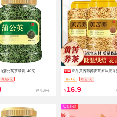
山蒲公英茶罐装140克
正品黄苦荞荞麦茶原味麦香型
克
红包2元
券21元
红包2元
9
16.9
已售10+件
¥
红包补贴