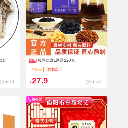
茸菇
酸枣仁膏1瓶装220克
券30元
红包2元
27.9
已售10+件
¥
已售10+件
红包补贴