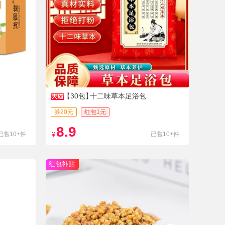
【30包】
十二味草本足浴包
券20元
红包1元
8.9
已售10+件
¥
已售10+件
红包补贴