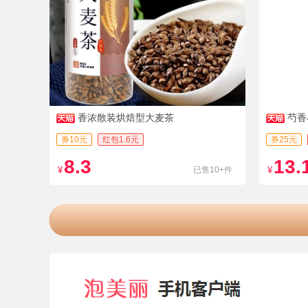
香浓散装烘焙型大麦茶
芍香
券10元
红包1.6元
券25元
8.3
13.
¥
已售10+件
¥