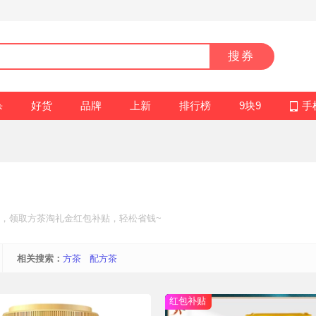
搜券
杀
好货
品牌
上新
排行榜
9块9
手
，领取方茶
淘礼金红包补贴
，轻松省钱~
相关搜索：
方茶
配方茶
红包补贴