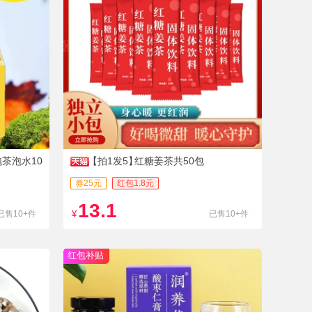
茶泡水10
【拍1发5】
红糖姜茶共50包
券25元
红包1.8元
13.1
已售10+件
¥
已售10+件
红包补贴