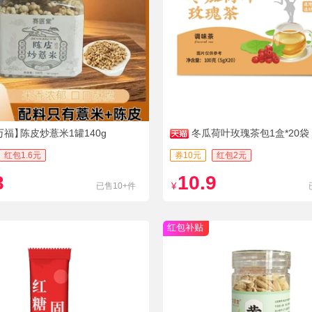
万福】
陈皮炒薏米1罐140g
冬瓜荷叶玫瑰茶包1盒*20袋
红包1.6元
券10元
红包2元
3
10.9
已售10+件
¥
红包补贴