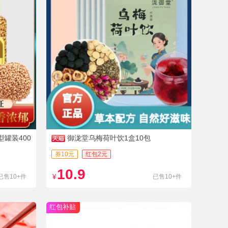
罐装400
御泷堂乌梅荷叶饮1盒10包
券10元
红包2元
10.9
已售10+件
¥
已售10+件
红包补贴