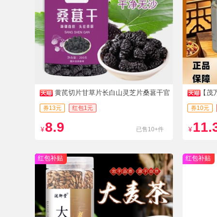
黄芪切片甘草片长白山灵芝片桑葚干官
【茂
方正品旗舰店A
券13元
红包1元
券10元
8.9
11.
¥
已售10+件
¥
红包补贴
红包补贴