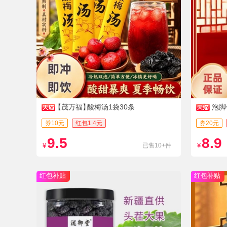
【茂万福】
酸梅汤1袋30条
泡脚
券10元
红包1.4元
券20元
9.5
8.9
¥
已售10+件
¥
红包补贴
红包补贴