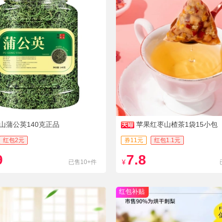
山蒲公英140克正品
苹果红枣山楂茶1袋15小包
红包2元
券11元
红包1.1元
9
7.8
已售10+件
¥
红包补贴