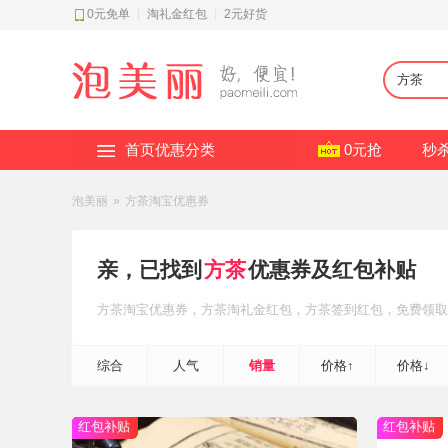
0元免单
|
淘礼金红包
|
2元好货
首页优惠分类
0元抢
秒
泡美丽
»
方茶淘宝优惠券
亲，已找到
方茶
优惠券及红包补贴
方茶
淘宝优惠券
，方茶
淘礼金红包
，方茶
签到红包
，免费领取
综合
人气
销量
价格↑
价格↓
红包补贴
红包补贴