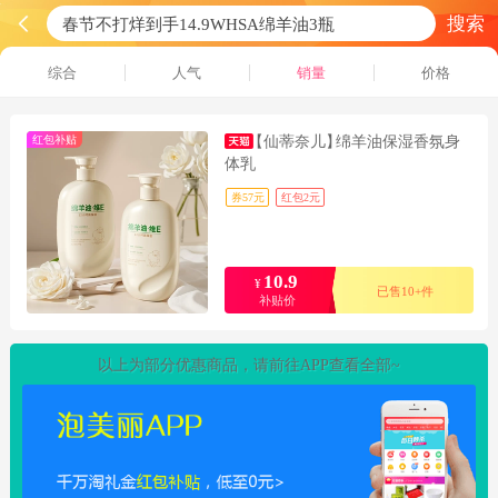
搜索
综合
人气
销量
价格
红包补贴
【仙蒂奈儿】
绵羊油保湿香氛身
体乳
券57元
红包2元
10.9
¥
已售10+件
补贴价
以上为部分优惠商品，请前往APP查看全部~