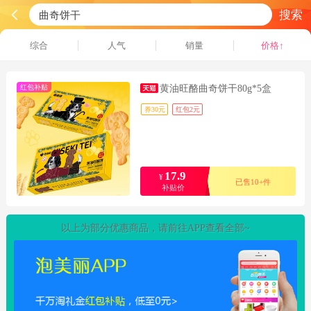
搜索
综合
人气
销量
价格↑
红包补贴
黄油旺酪曲奇饼干80g*5盒
券30元
红包2元
17.9
¥
已售10+件
补贴价
以上为部分优惠商品，请前往APP查看全部~