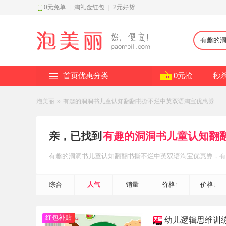
0元免单
|
淘礼金红包
|
2元好货
首页优惠分类
0元抢
秒
泡美丽
»
有趣的洞洞书儿童认知翻翻书撕不烂中英双语淘宝优惠券
亲，已找到
有趣的洞洞书儿童认知翻
有趣的洞洞书儿童认知翻翻书撕不烂中英双语
淘宝优惠券
，有
洞书儿童认知翻翻书撕不烂中英双语
淘礼金红包补贴
，轻松省
综合
人气
销量
价格↑
价格↓
红包补贴
幼儿逻辑思维训