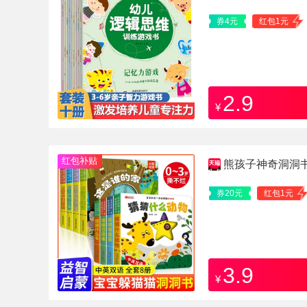
券4元
红包1元
2.9
¥
红包补贴
熊孩子神奇洞洞
券20元
红包1元
3.9
¥