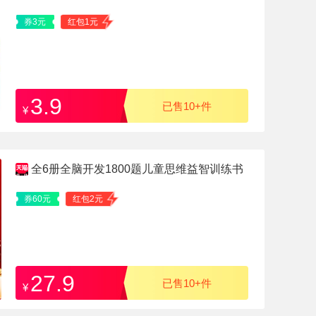
券3元
红包1元
3.9
已售10+件
¥
全6册全脑开发1800题儿童思维益智训练书
券60元
红包2元
27.9
已售10+件
¥