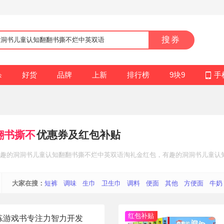
搜券
杀
好货
品牌
上新
排行榜
9块9
手
翻书撕不
优惠券及红包补贴
趣的洞洞书儿童认知翻翻书撕不烂中英双语
淘礼金红包
，有趣的洞洞书儿童认
钱~
大家在搜：
短裤
调味
生巾
卫生巾
调料
便面
其他
方便面
牛奶
红包补贴
练游戏书专注力智力开发