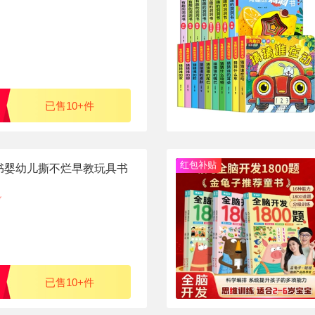
已售10+件
红包补贴
书婴幼儿撕不烂早教玩具书
已售10+件