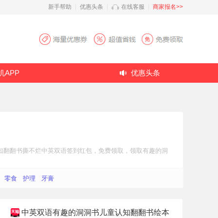
新手帮助
|
优惠头条
|
在线客服
|
商家报名>>
机APP
优惠头条
知翻翻书撕不烂中英双语
签到红包
，免费领取，领取有趣的洞
零食
护理
牙膏
中英双语有趣的洞洞书儿童认知翻翻书绘本