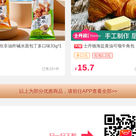
欣非油炸碱水面包丁多口味33g*1
士丹顿海盐黄油可颂牛角包
券12元
红包1.2元
15.7
已售10+件
¥
以上为部分优惠商品，请前往APP查看全部>>