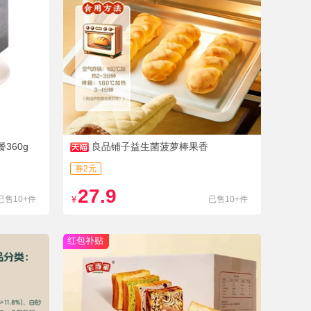
360g
良品铺子益生菌菠萝棒果香
券2元
27.9
已售10+件
¥
已售10+件
红包补贴