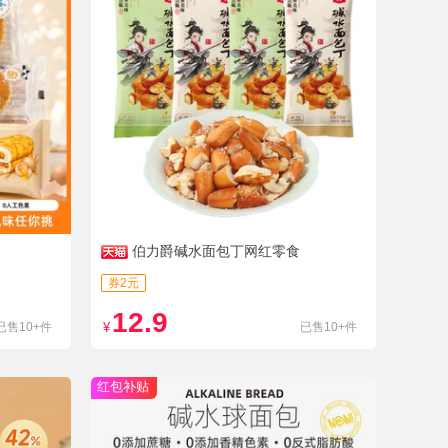
伯力爵碱水面包丁网红零食
券2元
12.9
已售10+件
¥
已售10+件
红包补贴