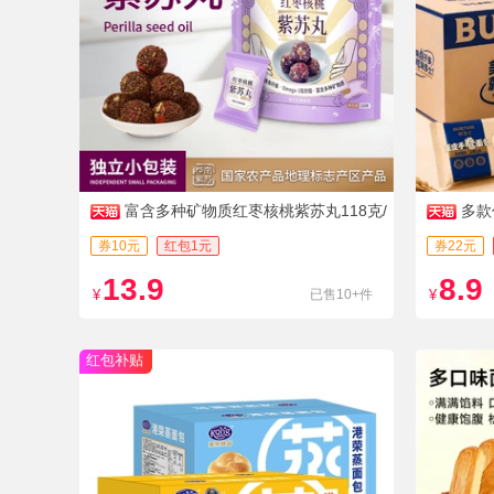
富含多种矿物质红枣核桃紫苏丸118克/
多款
袋
00g
券10元
红包1元
券22元
13.9
8.9
¥
已售10+件
¥
红包补贴