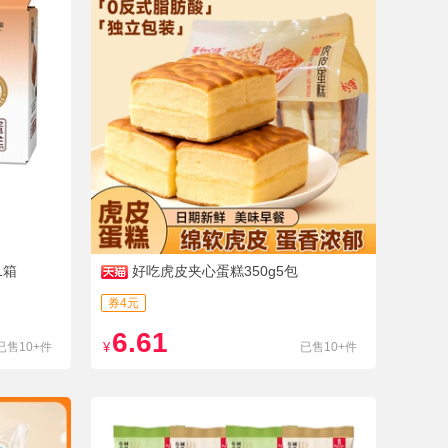
1箱
好吃虎皮夹心蛋糕350g5包
券4元
6.61
已售10+件
¥
已售10+件