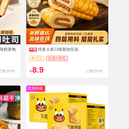
口味奶香饱
培多士多口味面包任选
券22元
红包1.09元
8.9
已售10+件
¥
已售10+件
红包补贴