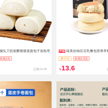
馒头刀切发酵馍馍老面包子加热早
味美欣纳豆豆乳餐包营养早餐
红包1元
券15元
红包1.3元
13.6
已售10+件
¥