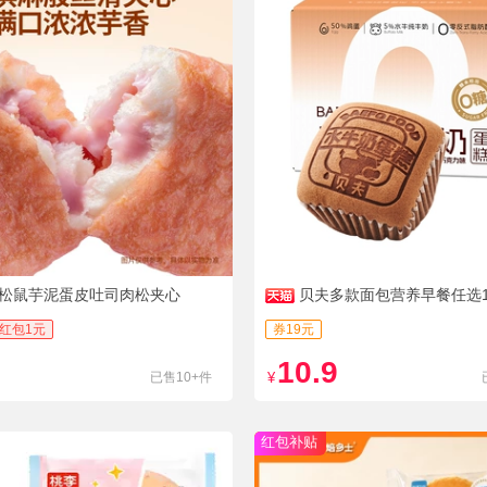
松鼠芋泥蛋皮吐司肉松夹心
贝夫多款面包营养早餐任选
红包1元
券19元
10.9
已售10+件
¥
红包补贴