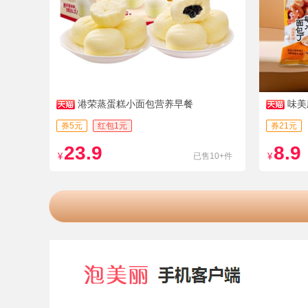
港荣蒸蛋糕小面包营养早餐
味美
0袋
券5元
红包1元
券21元
23.9
8.9
¥
已售10+件
¥