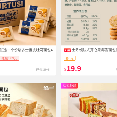
任选一个价焙多士蛋皮吐司面包4
士丹顿法式开心果椰香面包
红包1.09元
券3元
19.9
已售10+件
¥
红包补贴