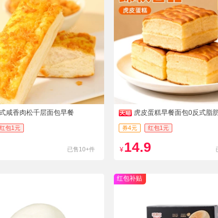
式咸香肉松千层面包早餐
虎皮蛋糕早餐面包0反式脂
红包1元
券4元
红包1元
14.9
已售10+件
¥
红包补贴