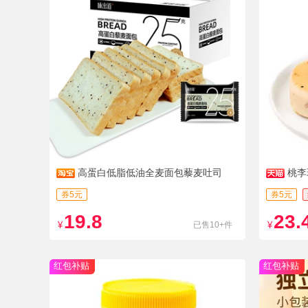
高蛋白低脂低油全麦面包藜麦吐司
桃李
腹休闲小
券5元
券5元
19.8
23.
¥
已售10+件
¥
红包补贴
红包补贴