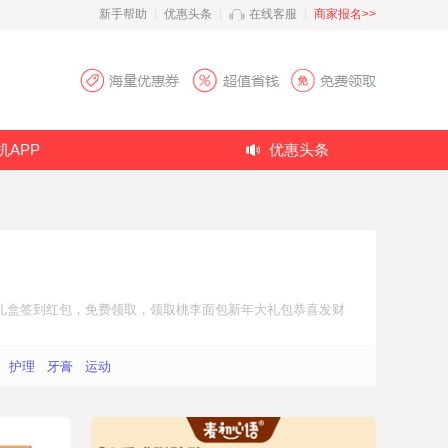
新手帮助
|
优惠头条
|
在线客服
|
商家报名>>
机APP
优惠头条
礼盒
签到红包
，免费领取，领取桃李面包新年大礼包恭喜发财
护理
牙膏
运动