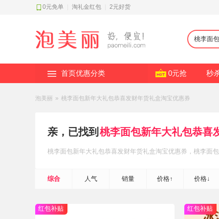
0元免单
|
淘礼金红包
|
2元好货
首页优惠分类
0元抢
秒
泡美丽
»
桃李面包新年大礼包恭喜发财年货礼盒淘宝优惠券
亲，已找到
桃李面包新年大礼包恭喜
桃李面包新年大礼包恭喜发财年货礼盒
淘宝优惠券
，桃李面包
年货礼盒
淘礼金红包补贴
，轻松省钱~
综合
人气
销量
价格↑
价格↓
红包补贴
红包补贴