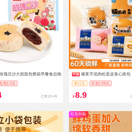
玫瑰豆沙大鼓面包整箱早餐食品饱
爆浆芋泥肉松蛋皮卷心面包
零食豆沙夹心面包i
红包1.5元
券22元
红包1.09元
4
8.9
已售10+件
¥
红包补贴