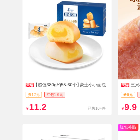
【超值380g约55-60个】
豪士小小面包
三只
券12元
红包1.6元
券6元
11.2
9.9
¥
已售10+件
¥
红包补贴