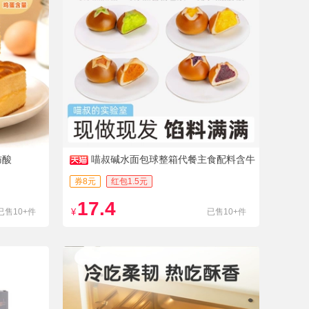
肪酸
喵叔碱水面包球整箱代餐主食配料含牛
奶黄油食品拍1发14
券8元
红包1.5元
17.4
已售10+件
¥
已售10+件