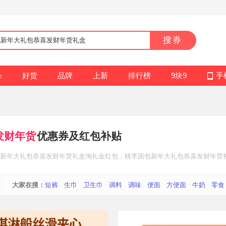
搜券
杀
好货
品牌
上新
排行榜
9块9
手
发财年货
优惠券及红包补贴
新年大礼包恭喜发财年货礼盒
淘礼金红包
，桃李面包新年大礼包恭喜发财年货
大家在搜：
短裤
生巾
卫生巾
调料
调味
便面
方便面
牛奶
零食