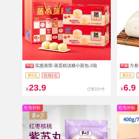
实惠港荣-蒸蛋糕淡糖小面包-2箱
方卷
餐即食
券5元
红包1元
券2元
23.9
6.9
¥
已售10+件
¥
红包补贴
红包补贴