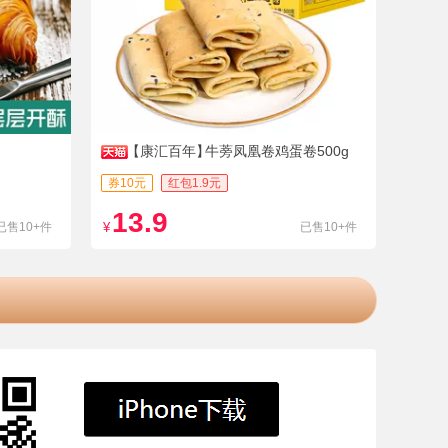
【康汇百年】
牛蒡凤凰卷鸡蛋卷500g
券10元
红包1.9元
13.9
已售10+件
¥
已售10+件