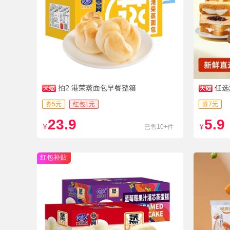
拍2 港荣蒸面包早餐整箱
任选
券5元
红包1元
券7元
23.9
5.9
¥
已售10+件
¥
红包补贴