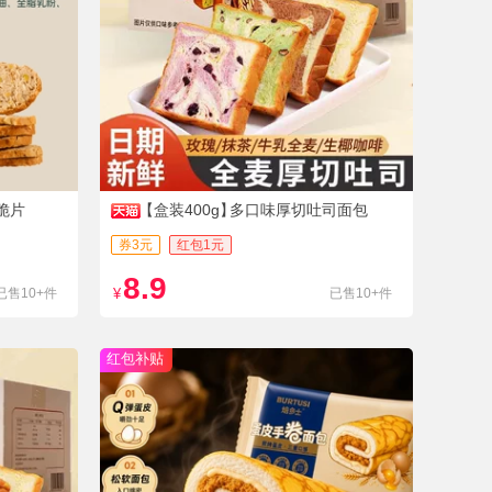
脆片
【盒装400g】
多口味厚切吐司面包
券3元
红包1元
8.9
已售10+件
¥
已售10+件
红包补贴