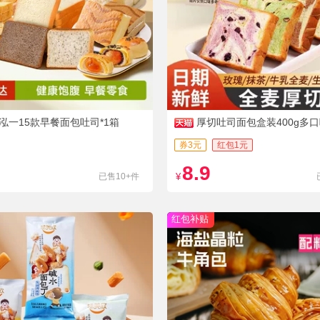
泓一15款早餐面包吐司*1箱
厚切吐司面包盒装400g多
腹
券3元
红包1元
8.9
已售10+件
¥
红包补贴