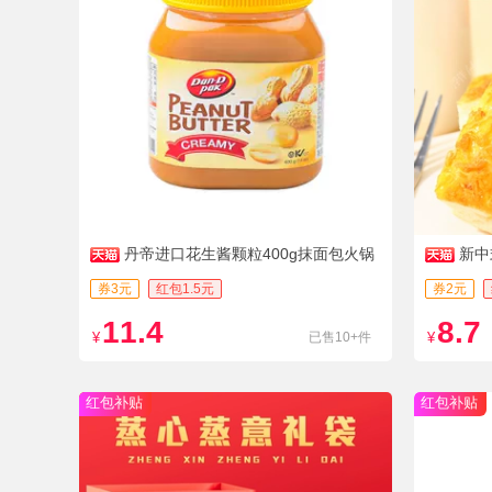
丹帝进口花生酱颗粒400g抹面包火锅
新中
拌面
券3元
红包1.5元
券2元
11.4
8.7
¥
已售10+件
¥
红包补贴
红包补贴