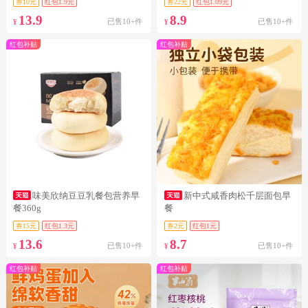
券10元
红包1.9元
券22元
红包1.09元
13.9
8.9
已售10+件
已售10+件
¥
¥
红包补贴
红包补贴
味美欣纳豆豆乳餐包营养早
新中式咸香肉松千层面包早
餐360g
餐
券15元
红包1.3元
券2元
红包1元
13.6
8.7
已售10+件
已售10+件
¥
¥
红包补贴
红包补贴