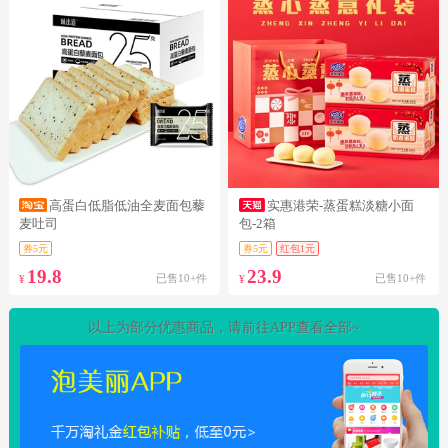
高蛋白低脂低油全麦面包藜
实惠港荣-蒸蛋糕淡糖小面
麦吐司
包-2箱
券5元
券5元
红包1元
19.8
23.9
已售10+件
已售10+件
¥
¥
以上为部分优惠商品，请前往APP查看全部~