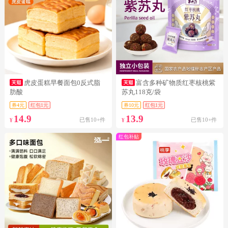
虎皮蛋糕早餐面包0反式脂
富含多种矿物质红枣核桃紫
肪酸
苏丸118克/袋
券4元
红包1元
券10元
红包1元
14.9
13.9
已售10+件
已售10+件
¥
¥
红包补贴