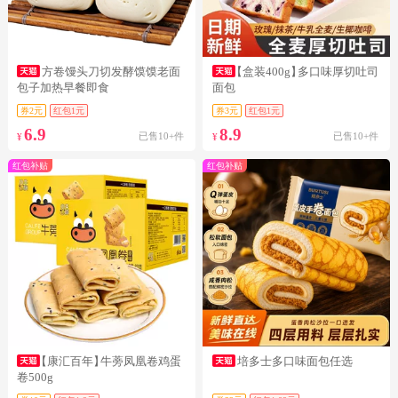
方卷馒头刀切发酵馍馍老面
【盒装400g】
多口味厚切吐司
包子加热早餐即食
面包
券2元
红包1元
券3元
红包1元
6.9
8.9
已售10+件
已售10+件
¥
¥
红包补贴
红包补贴
【康汇百年】
牛蒡凤凰卷鸡蛋
培多士多口味面包任选
卷500g