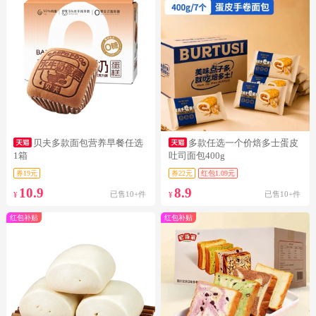
贝夫多款面包营养早餐任选
多款任选一个价焙多士蛋皮
1箱
吐司面包400g
券19元
券22元
红包1.09元
10.9
8.9
已售10+件
已售10+件
¥
¥
红包补贴
红包补贴