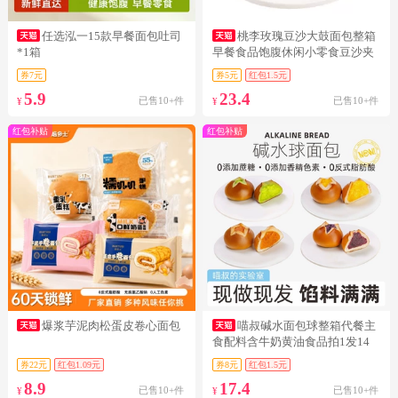
任选泓一15款早餐面包吐司
桃李玫瑰豆沙大鼓面包整箱
*1箱
早餐食品饱腹休闲小零食豆沙夹
心面包i
券7元
券5元
红包1.5元
5.9
23.4
已售10+件
已售10+件
¥
¥
红包补贴
红包补贴
爆浆芋泥肉松蛋皮卷心面包
喵叔碱水面包球整箱代餐主
食配料含牛奶黄油食品拍1发14
券22元
红包1.09元
券8元
红包1.5元
8.9
17.4
已售10+件
已售10+件
¥
¥