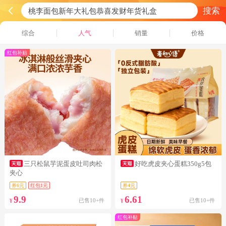
搜索
综合
人气
销量
价格
红包补贴
三只松鼠芋泥蛋皮吐司肉松
好吃虎皮夹心蛋糕350g5包
夹心
券6元
红包1元
券4元
9.9
6.61
已售10+件
已售10+件
¥
¥
红包补贴