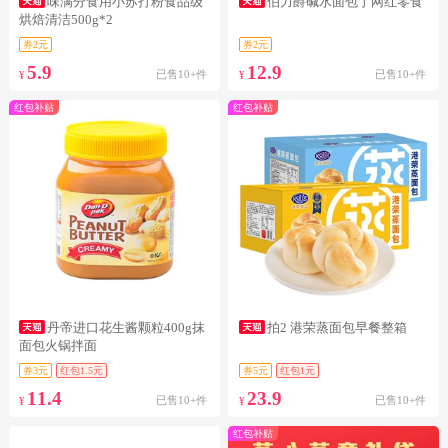
味满分食用小苏打粉食品级
伯力爵碱水面包丁网红零食
烘焙清洁500g*2
券2元
券2元
5.9
12.9
已售10+件
已售10+件
¥
¥
红包补贴
红包补贴
丹帝进口花生酱颗粒400g抹
拍2 港荣蒸面包早餐整箱
面包火锅拌面
券3元
红包1.5元
券5元
红包1元
11.4
23.9
已售10+件
已售10+件
¥
¥
红包补贴