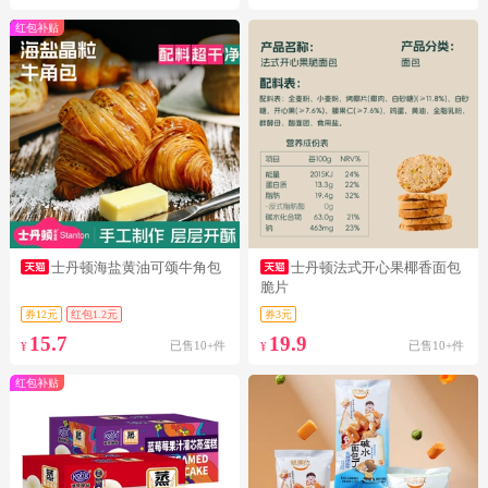
红包补贴
士丹顿海盐黄油可颂牛角包
士丹顿法式开心果椰香面包
脆片
券12元
红包1.2元
券3元
15.7
19.9
已售10+件
已售10+件
¥
¥
红包补贴