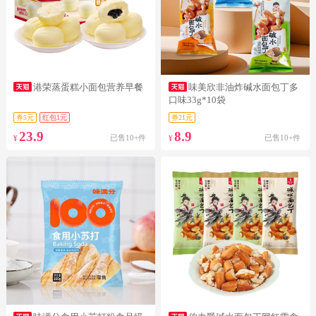
港荣蒸蛋糕小面包营养早餐
味美欣非油炸碱水面包丁多
口味33g*10袋
券5元
红包1元
券21元
23.9
8.9
已售10+件
已售10+件
¥
¥