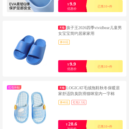
9.9
¥
已售10+件
优惠价
孩子王2026四季vividbear儿童男
女宝宝简约居家家用
券10元
9.9
¥
已售10+件
优惠价
红包补贴
LOGICAT毛绒拖鞋秋冬保暖居
家舒适防臭防滑猫咪室内一字棉
券40元
红包1.3元
28.6
¥
已售10+件
补贴价