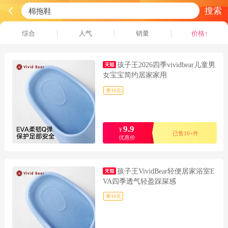
搜索
综合
人气
销量
价格↑
孩子王2026四季vividbear儿童男
女宝宝简约居家家用
券10元
9.9
¥
已售10+件
优惠价
孩子王VividBear轻便居家浴室E
VA四季透气轻盈踩屎感
券10元