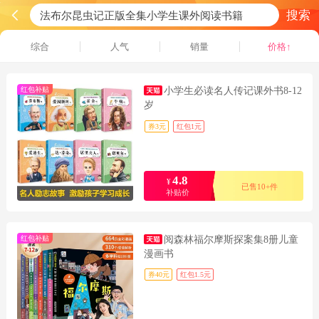
搜索
综合
人气
销量
价格↑
红包补贴
小学生必读名人传记课外书8-12
岁
券3元
红包1元
4.8
¥
已售10+件
补贴价
红包补贴
阅森林福尔摩斯探案集8册儿童
漫画书
券40元
红包1.5元