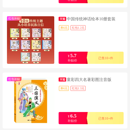
红包补贴
中国传统神话绘本10册套装
券6元
红包1.2元
5.7
¥
已售10+件
补贴价
红包补贴
童彩四大名著彩图注音版
券6元
红包1.3元
6.5
¥
已售10+件
补贴价