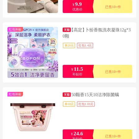
9.9
¥
已售10+件
优惠价
红包补贴
【高定】
卜纷香氛洗衣凝珠12g*3
0颗
券20元
红包1.4元
11.5
¥
已售10+件
补贴价
红包补贴
50颗香15天10洁净除菌螨
券18元
红包1.03元
24.6
¥
已售10+件
补贴价