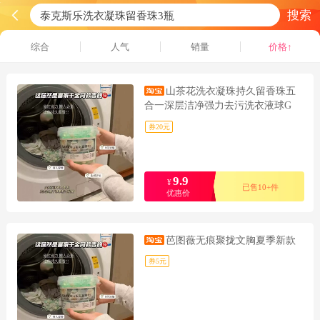
搜索
综合
人气
销量
价格↑
山茶花洗衣凝珠持久留香珠五
合一深层洁净强力去污洗衣液球G
券20元
9.9
¥
已售10+件
优惠价
芭图薇无痕聚拢文胸夏季新款
券5元