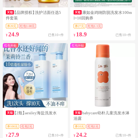
【品牌授权】
洗护洁面任选5
康如金鸡纳防脱洗发水100m
件套装
l+10回购券
券20元
红包1.08元
券27元
红包1.1元
24.9
18.9
已售10+件
已售10+件
¥
¥
红包补贴
红包补贴
【2瓶】
aesiley海盐洗发水
babycare幼朴儿童洗发水淋
浴露
券100元
红包2元
券10元
红包1元
27.9
24.2
已售10+件
已售10+件
¥
¥