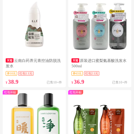
云南白药养元青控油防脱洗
原装进口蜜梨氨基酸洗发水
发水
500ml
券10元
红包1.1元
券63元
红包2.1元
38.9
36.9
已售10+件
已售10+件
¥
¥
红包补贴
红包补贴