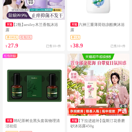
【2瓶】
aesiley木兰香氛沐浴
六神三重薄荷劲凉酷爽沐浴
露
露
券100元
红包2元
券1元
27.9
38.9
已售10+件
已售10+件
¥
¥
红包补贴
韩纪茶树去黑头套装物理清
【下拉进超补】
蔻斯汀花香磨
洁祛痘
砂沐浴露450g