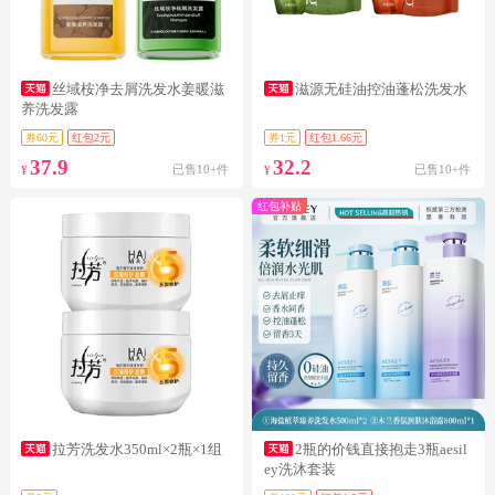
丝域桉净去屑洗发水姜暖滋
滋源无硅油控油蓬松洗发水
养洗发露
券60元
红包2元
券1元
红包1.66元
37.9
32.2
已售10+件
已售10+件
¥
¥
红包补贴
拉芳洗发水350ml×2瓶×1组
2瓶的价钱直接抱走3瓶aesil
ey洗沐套装