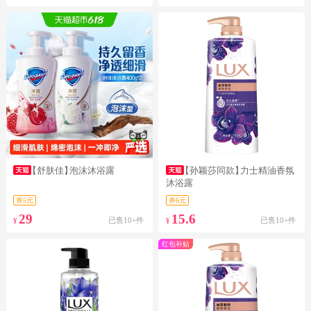
【舒肤佳】
泡沫沐浴露
【孙颖莎同款】
力士精油香氛
沐浴露
券5元
券6元
29
15.6
已售10+件
已售10+件
¥
¥
红包补贴