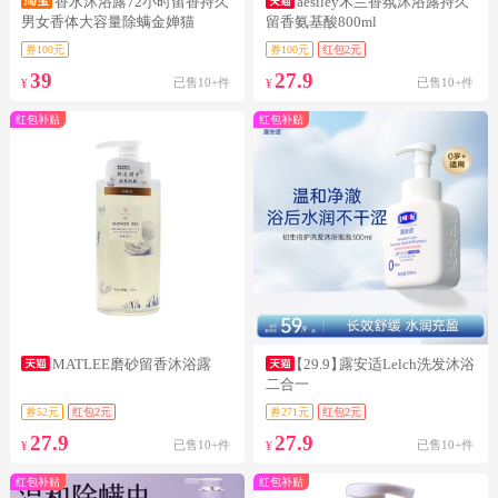
香水沐浴露72小时留香持久
aesiley木兰香氛沐浴露持久
男女香体大容量除螨金婵猫
留香氨基酸800ml
券100元
券100元
红包2元
39
27.9
已售10+件
已售10+件
¥
¥
红包补贴
红包补贴
MATLEE磨砂留香沐浴露
【29.9】
露安适Lelch洗发沐浴
二合一
券52元
红包2元
券271元
红包2元
27.9
27.9
已售10+件
已售10+件
¥
¥
红包补贴
红包补贴