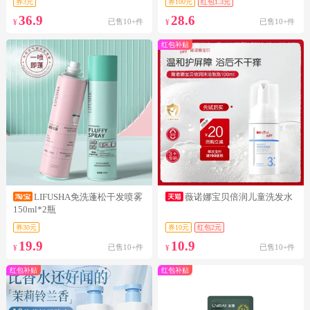
券3元
券100元
红包1.3元
36.9
28.6
已售10+件
已售10+件
¥
¥
红包补贴
LIFUSHA免洗蓬松干发喷雾
薇诺娜宝贝倍润儿童洗发水
150ml*2瓶
券30元
券10元
红包2元
19.9
10.9
已售10+件
已售10+件
¥
¥
红包补贴
红包补贴