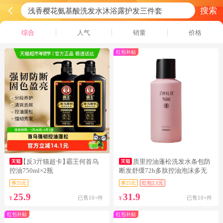
搜索
综合
人气
销量
价格
红包补贴
【反3亓猫超卡】
霸王何首乌
质里控油蓬松洗发水条包防
控油750ml×2瓶
断发舒缓72h多肽控油泡沫多无
硅油
券25元
券25元
红包2.1元
25.9
31.9
已售10+件
已售10+件
¥
¥
红包补贴
红包补贴