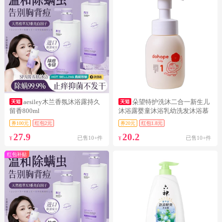
aesiley木兰香氛沐浴露持久
朵望特护洗沐二合一新生儿
留香800ml
沐浴露婴童沐浴乳幼洗发沐浴慕
斯230
券100元
红包2元
券20元
红包1.8元
27.9
20.2
已售10+件
已售10+件
¥
¥
红包补贴