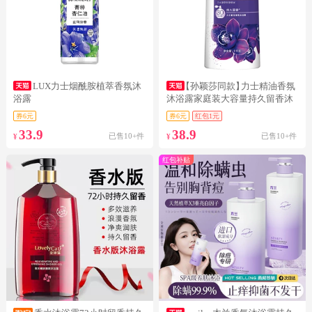
LUX力士烟酰胺植萃香氛沐
【孙颖莎同款】
力士精油香氛
浴露
沐浴露家庭装大容量持久留香沐
浴乳女
券6元
券6元
红包1元
33.9
38.9
已售10+件
已售10+件
¥
¥
红包补贴