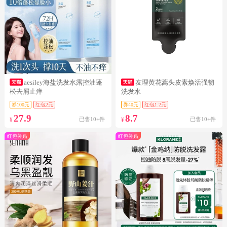
aesiley海盐洗发水露控油蓬
友理黄花蒿头皮素焕活强韧
松去屑止痒
洗发水
券100元
红包2元
券40元
红包1.2元
27.9
8.7
已售10+件
已售10+件
¥
¥
红包补贴
红包补贴