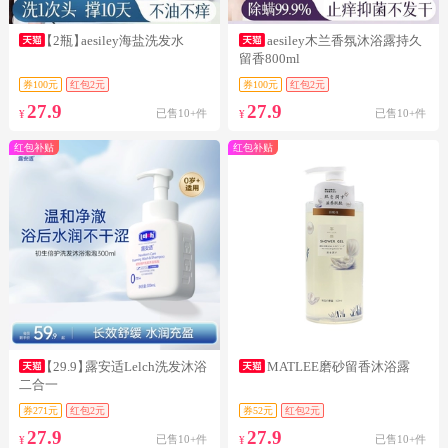
【2瓶】
aesiley海盐洗发水
aesiley木兰香氛沐浴露持久
留香800ml
券100元
红包2元
券100元
红包2元
27.9
27.9
已售10+件
已售10+件
¥
¥
红包补贴
红包补贴
【29.9】
露安适Lelch洗发沐浴
MATLEE磨砂留香沐浴露
二合一
券271元
红包2元
券52元
红包2元
27.9
27.9
已售10+件
已售10+件
¥
¥