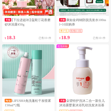
【下拉进超补】
蔻斯汀花香磨
康如金鸡纳防脱洗发水100m
砂沐浴露450g
l+10回购券
券27元
红包1.1元
18.3
18.9
已售10+件
已售10+件
¥
¥
红包补贴
LIFUSHA免洗蓬松干发喷雾
朵望特护洗沐二合一新生儿
150ml*2瓶
沐浴露婴童沐浴乳幼洗发沐浴慕
斯230