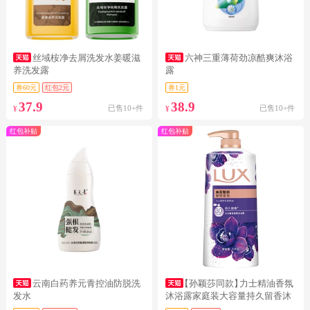
丝域桉净去屑洗发水姜暖滋
六神三重薄荷劲凉酷爽沐浴
养洗发露
露
券60元
红包2元
券1元
37.9
38.9
已售10+件
已售10+件
¥
¥
红包补贴
红包补贴
云南白药养元青控油防脱洗
【孙颖莎同款】
力士精油香氛
发水
沐浴露家庭装大容量持久留香沐
浴乳女