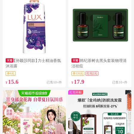
【孙颖莎同款】
力士精油香氛
韩纪茶树去黑头套装物理清
沐浴露
洁祛痘
券6元
券120元
红包2元
15.6
17.9
已售10+件
已售10+件
¥
¥
红包补贴