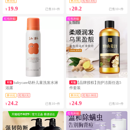
券30元
券20元
红包1.8元
19.9
20.2
已售10+件
已售10+件
¥
¥
红包补贴
红包补贴
babycare幼朴儿童洗发水淋
【品牌授权】
洗护洁面任选5
浴露
件套装
券10元
红包1元
券20元
红包1.08元
24.2
24.9
已售10+件
已售10+件
¥
¥
红包补贴