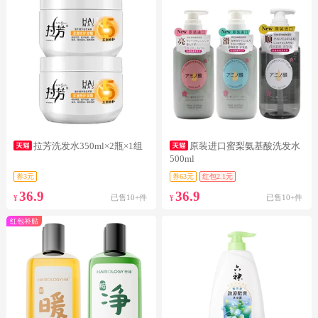
拉芳洗发水350ml×2瓶×1组
原装进口蜜梨氨基酸洗发水
500ml
券3元
券63元
红包2.1元
36.9
36.9
已售10+件
已售10+件
¥
¥
红包补贴