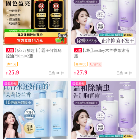
【反3亓猫超卡】
霸王何首乌
【2瓶】
aesiley木兰香氛沐浴
控油750ml×2瓶
露
券25元
券100元
红包2元
25.9
27.9
已售10+件
已售10+件
¥
¥
红包补贴
红包补贴