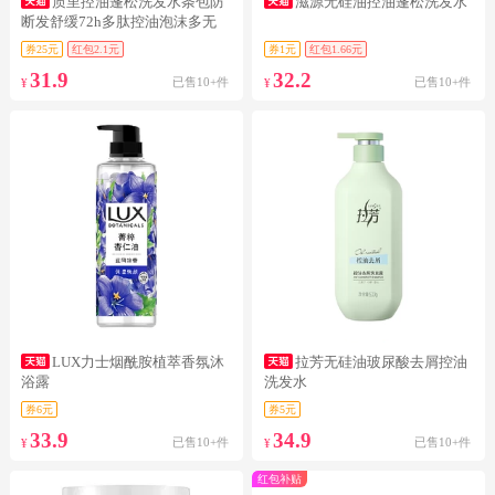
质里控油蓬松洗发水条包防
滋源无硅油控油蓬松洗发水
断发舒缓72h多肽控油泡沫多无
硅油
券25元
红包2.1元
券1元
红包1.66元
31.9
32.2
已售10+件
已售10+件
¥
¥
LUX力士烟酰胺植萃香氛沐
拉芳无硅油玻尿酸去屑控油
浴露
洗发水
券6元
券5元
33.9
34.9
已售10+件
已售10+件
¥
¥
红包补贴