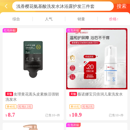
搜索
综合
人气
销量
价格↑
红包补贴
红包补贴
友理黄花蒿头皮素焕活强韧
薇诺娜宝贝倍润儿童洗发水
洗发水
券40元
红包1.2元
券10元
红包2元
8.7
10.9
已售10+件
已售10+件
¥
¥
红包补贴