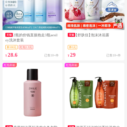
2瓶的价钱直接抱走3瓶aesil
【舒肤佳】
泡沫沐浴露
ey洗沐套装
券100元
红包1.3元
券5元
28.6
29
已售10+件
已售10+件
¥
¥
红包补贴
红包补贴