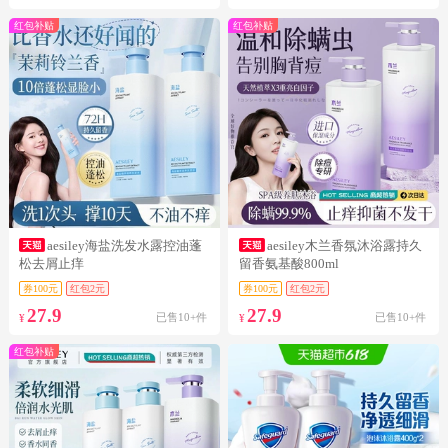
红包补贴
红包补贴
aesiley海盐洗发水露控油蓬
aesiley木兰香氛沐浴露持久
松去屑止痒
留香氨基酸800ml
券100元
红包2元
券100元
红包2元
27.9
27.9
已售10+件
已售10+件
¥
¥
红包补贴