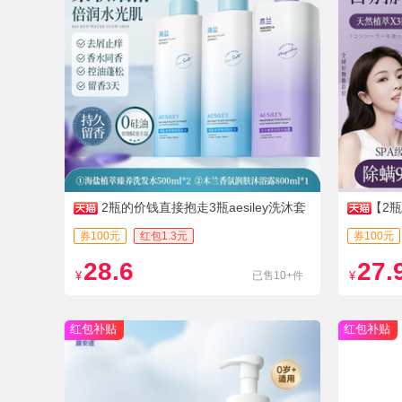
2瓶的价钱直接抱走3瓶aesiley洗沐套
【2
装
券100元
红包1.3元
券100元
28.6
27.
¥
已售10+件
¥
红包补贴
红包补贴