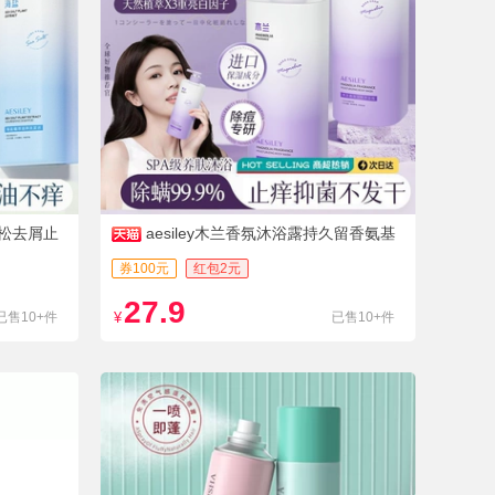
蓬松去屑止
aesiley木兰香氛沐浴露持久留香氨基
酸800ml
券100元
红包2元
27.9
已售10+件
¥
已售10+件