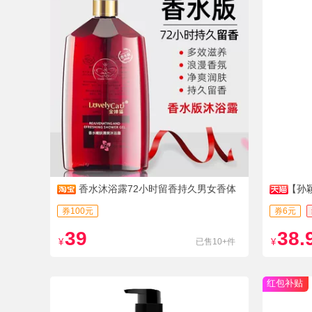
香水沐浴露72小时留香持久男女香体
【孙
大容量除螨金婵猫
庭装大容
券100元
券6元
39
38.
¥
已售10+件
¥
红包补贴