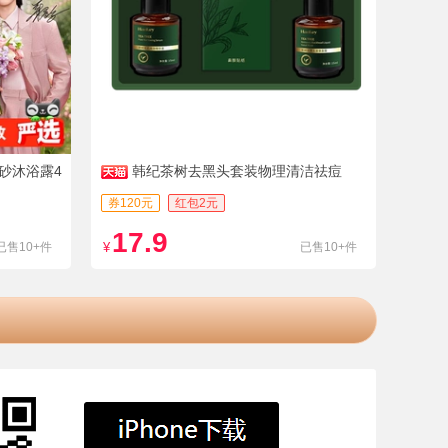
砂沐浴露4
韩纪茶树去黑头套装物理清洁祛痘
券120元
红包2元
17.9
已售10+件
¥
已售10+件