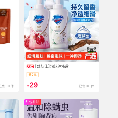
【舒肤佳】
泡沫沐浴露
券5元
29
已售10+件
¥
已售10+件
红包补贴