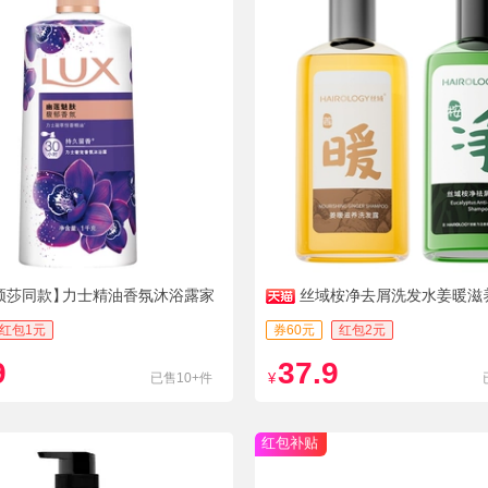
颖莎同款】
力士精油香氛沐浴露家
丝域桉净去屑洗发水姜暖滋
量持久留香沐浴乳女
红包1元
券60元
红包2元
9
37.9
已售10+件
¥
红包补贴