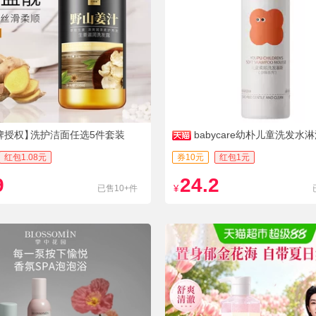
牌授权】
洗护洁面任选5件套装
babycare幼朴儿童洗发水
红包1.08元
券10元
红包1元
9
24.2
已售10+件
¥