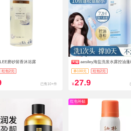
TLEE磨砂留香沐浴露
aesiley海盐洗发水露控油
痒
红包2元
券100元
红包2元
9
27.9
已售10+件
¥
红包补贴