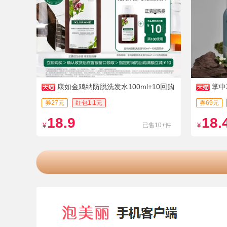
康如金鸡纳防脱洗发水100ml+10回购
掌中
券
ml
券27元
红包1.1元
券69元
18.9
18.
¥
已售10+件
¥