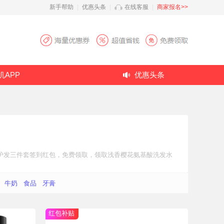
新手帮助
|
优惠头条
|
在线客服
|
商家报名>>
机APP
优惠头条
护发三件套
签到红包
，免费领取，领取浅香樱花氨基酸洗发水
牛奶
食品
牙膏
红包补贴