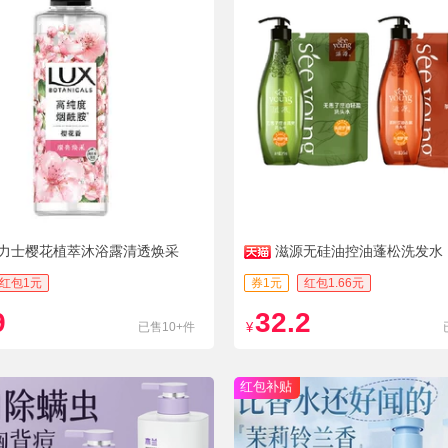
X力士樱花植萃沐浴露清透焕采
滋源无硅油控油蓬松洗发水
红包1元
券1元
红包1.66元
9
32.2
已售10+件
¥
红包补贴