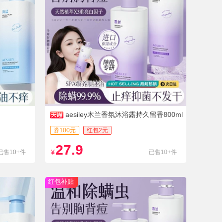
aesiley木兰香氛沐浴露持久留香800ml
券100元
红包2元
27.9
已售10+件
¥
已售10+件
红包补贴