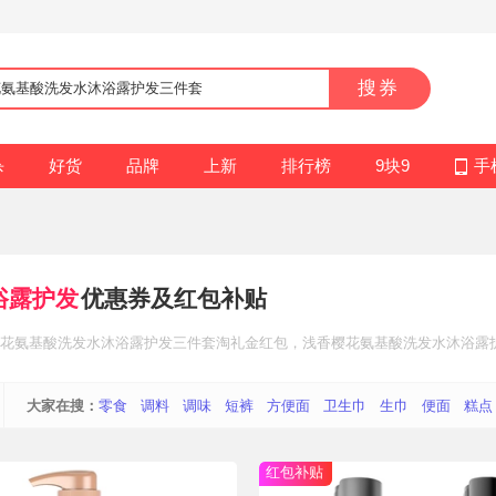
搜券
杀
好货
品牌
上新
排行榜
9块9
手
浴露护发
优惠券及红包补贴
花氨基酸洗发水沐浴露护发三件套
淘礼金红包
，浅香樱花氨基酸洗发水沐浴露
大家在搜：
零食
调料
调味
短裤
方便面
卫生巾
生巾
便面
糕点
红包补贴