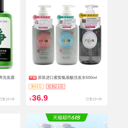
养洗发露
原装进口蜜梨氨基酸洗发水500ml
券63元
红包2.1元
36.9
已售10+件
¥
已售10+件