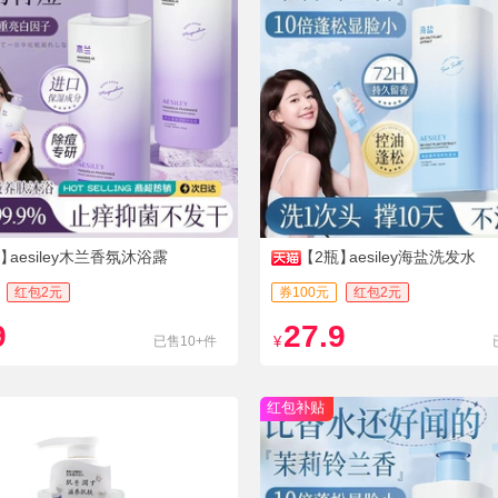
瓶】
aesiley木兰香氛沐浴露
【2瓶】
aesiley海盐洗发水
红包2元
券100元
红包2元
9
27.9
已售10+件
¥
红包补贴