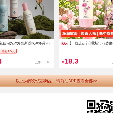
花园泡泡沐浴慕斯香氛沐浴露200
【下拉进超补】
蔻斯汀花香磨
50g
红包1.5元
4
18.3
已售10+件
¥
以上为部分优惠商品，请前往APP查看全部>>