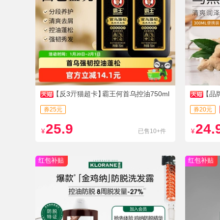
【反3亓猫超卡】
霸王何首乌控油750ml
【品
×2瓶
券25元
券20元
25.9
24.
¥
已售10+件
¥
红包补贴
红包补贴