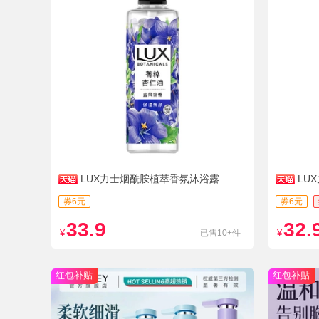
LUX力士烟酰胺植萃香氛沐浴露
LU
券6元
券6元
33.9
32.
¥
已售10+件
¥
红包补贴
红包补贴