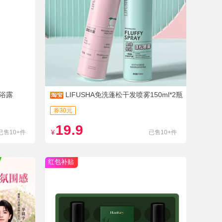
淋浴露
LIFUSHA免洗蓬松干发喷雾150ml*2瓶
券30元
19.9
已售10+件
¥
已售10+件
红包补贴