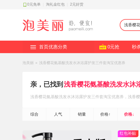
0元免单
|
淘礼金红包
|
2元好货
首页优惠分类
0元抢
秒
泡美丽
»
浅香樱花氨基酸洗发水沐浴露护发三件套淘宝优惠券
亲，已找到
浅香樱花氨基酸洗发水沐
浅香樱花氨基酸洗发水沐浴露护发三件套
淘宝优惠券
，浅香樱
沐浴露护发三件套
淘礼金红包补贴
，轻松省钱~
综合
人气
销量
价格↑
价格↓
红包补贴