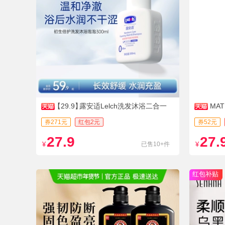
【29.9】
露安适Lelch洗发沐浴二合一
MA
券271元
红包2元
券52元
27.9
27.
¥
已售10+件
¥
红包补贴