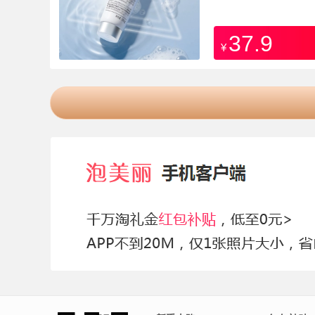
37.9
¥