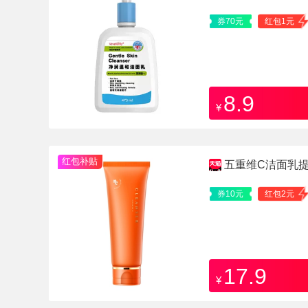
券70元
红包1元
8.9
¥
红包补贴
五重维C洁面乳
支
券10元
红包2元
17.9
¥