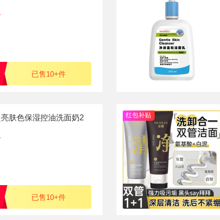
已售10+件
红包补贴
提亮肤色保湿控油洗面奶2
已售10+件