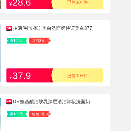
28.6
已售10+件
¥
拍两件
【协和】
美白洗面奶特证美白377
券160元
红包2元
37.9
已售10+件
¥
DR氨基酸洁肤乳深层清洁卸妆洗面奶
券100元
红包1元