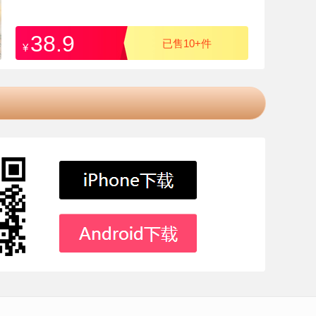
38.9
已售10+件
¥