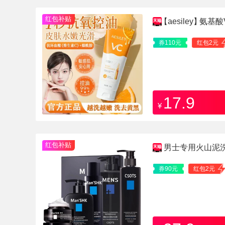
红包补贴
【aesiley】
氨基酸
券110元
红包2元
17.9
¥
红包补贴
男士专用火山泥
券90元
红包2元