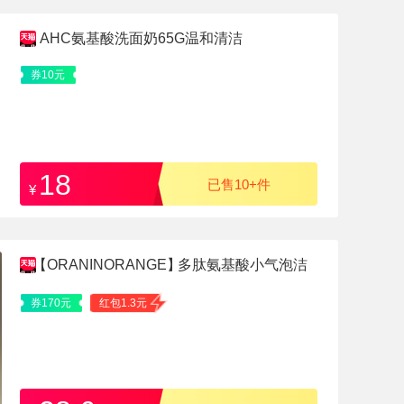
AHC氨基酸洗面奶65G温和清洁
券10元
18
已售10+件
¥
【ORANINORANGE】
多肽氨基酸小气泡洁
面乳
券170元
红包1.3元