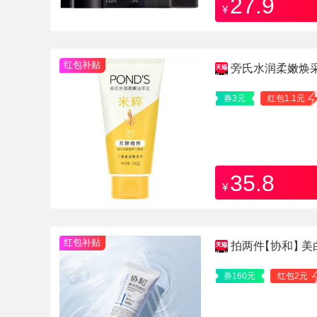
27.9
¥
红包补贴
旁氏水润柔嫩焕
券3元
红包1.1元
35.8
¥
红包补贴
拍两件
【协和】
美
券160元
红包2元