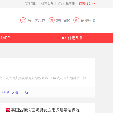
新手帮助
|
优惠头条
|
在线客服
|
商家报名>>
机APP
优惠头条
取，领取潞安娜花萃氨基酸洗面奶150ml
淘礼金红包补贴
，轻
护理
牙膏
运动
英国温和洗面奶男女适用深层清洁保湿