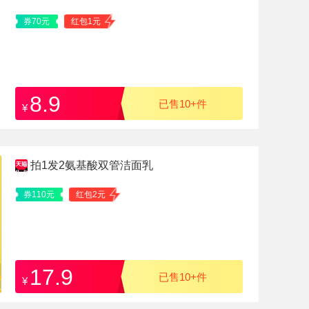
券70元
红包1元
8.9
已售10+件
¥
拍1发2氨基酸双管洁面乳
券110元
红包2元
17.9
已售10+件
¥