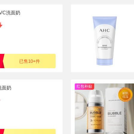
VC洗面奶
已售10+件
红包补贴
洗面奶