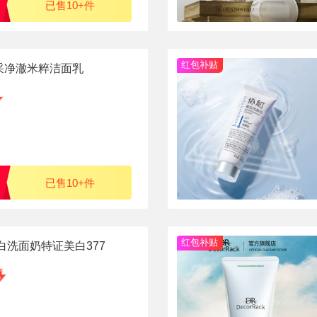
已售10+件
红包补贴
采净澈米粹洁面乳
已售10+件
红包补贴
白洗面奶特证美白377