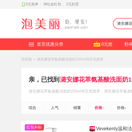
0元免单
|
淘礼金红包
|
2元好货
首页优惠分类
0元抢
秒
泡美丽
»
潞安娜花萃氨基酸洗面奶150ml淘宝优惠券
亲，已找到
潞安娜花萃氨基酸洗面奶1
潞安娜花萃氨基酸洗面奶150ml
淘宝优惠券
，潞安娜花萃氨基酸
松省钱~
综合
人气
销量
价格↑
价格↓
红包补贴
Vevekenly温和