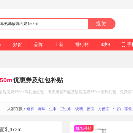
搜券
杀
好货
品牌
上新
排行榜
9块9
手
50m
优惠券及红包补贴
洗面奶150ml
淘礼金红包
，潞安娜花萃氨基酸洗面奶150ml
签到红包
，免费领
大家在搜：
短裤
调味
生巾
卫生巾
调料
便面
方便面
牛奶
零食
红包补贴
洁面乳473ml