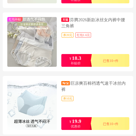
红包补贴
芬腾2026新款冰丝女内裤中腰
三角裤
券20元
红包1.6元
18.3
¥
已售10+件
补贴价
巨凉爽百棉裆透气速干冰丝内
裤
券10元
19.9
¥
已售10+件
优惠价