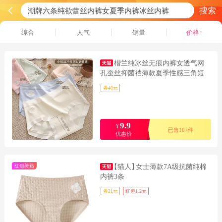
搜索
综合
人气
销量
价格↑
楷兰纯冰丝无痕内裤女透气网
孔蚕丝抑菌裆薄款夏季性感三角短
裤头
券40元
9.9
¥
已售10+件
优惠价
红包补贴
【猫人】
女士薄款7A级抗菌纯棉
内裤3条
券21元
红包1.2元