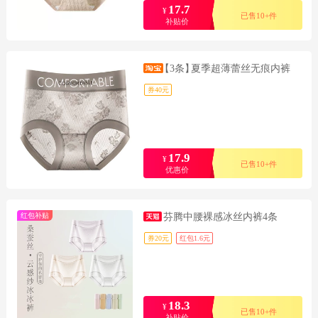
17.7
¥
已售10+件
补贴价
【3条】
夏季超薄蕾丝无痕内裤
券40元
17.9
¥
已售10+件
优惠价
红包补贴
芬腾中腰裸感冰丝内裤4条
券20元
红包1.6元
18.3
¥
已售10+件
补贴价