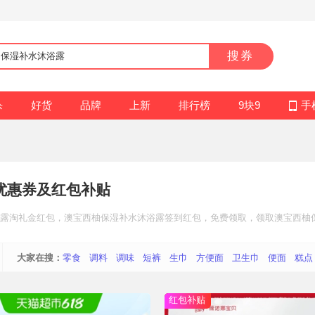
搜券
杀
好货
品牌
上新
排行榜
9块9
手
优惠券及红包补贴
露
淘礼金红包
，澳宝西柚保湿补水沐浴露
签到红包
，免费领取，领取澳宝西柚
大家在搜：
零食
调料
调味
短裤
生巾
方便面
卫生巾
便面
糕点
红包补贴