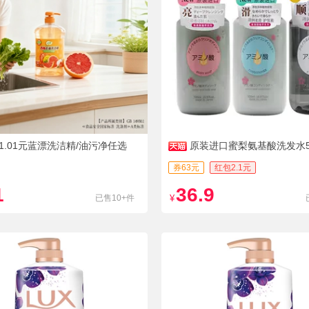
1.01元蓝漂洗洁精/油污净任选
原装进口蜜梨氨基酸洗发水50
券63元
红包2.1元
1
36.9
已售10+件
¥