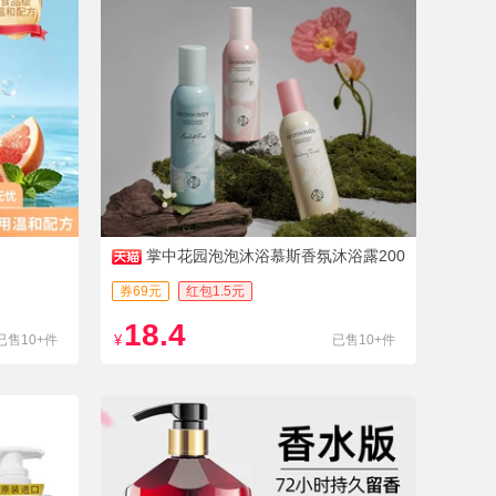
掌中花园泡泡沐浴慕斯香氛沐浴露200
ml
券69元
红包1.5元
18.4
已售10+件
¥
已售10+件