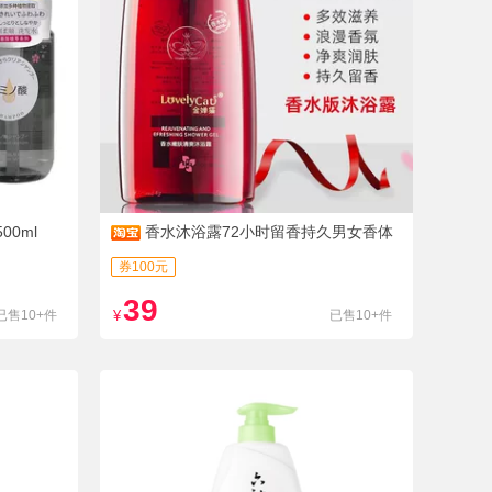
0ml
香水沐浴露72小时留香持久男女香体
大容量除螨金婵猫
券100元
39
已售10+件
¥
已售10+件