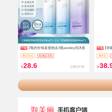
2瓶的价钱直接抱走3瓶aesiley洗沐套
【孙
装
庭装大容
券100元
红包1.3元
券6元
28.6
38.
¥
已售10+件
¥