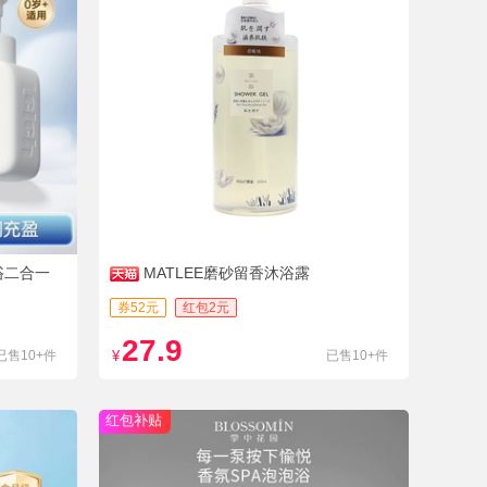
浴二合一
MATLEE磨砂留香沐浴露
券52元
红包2元
27.9
已售10+件
¥
已售10+件
红包补贴