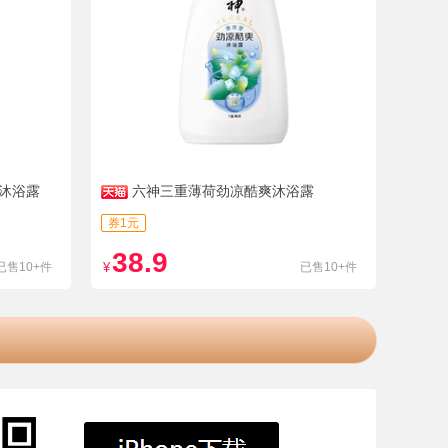
沐浴露
六神三重薄荷劲凉酷爽沐浴露
券1元
38.9
已售10+件
¥
已售10+件