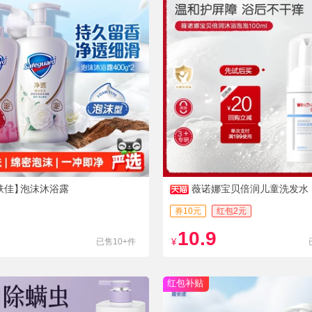
肤佳】
泡沫沐浴露
薇诺娜宝贝倍润儿童洗发水
券10元
红包2元
10.9
已售10+件
¥
红包补贴