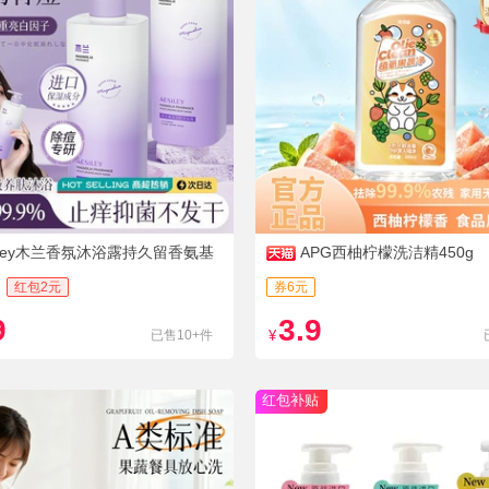
siley木兰香氛沐浴露持久留香氨基
APG西柚柠檬洗洁精450g
红包2元
券6元
9
3.9
已售10+件
¥
红包补贴