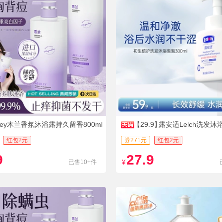
siley木兰香氛沐浴露持久留香800ml
【29.9】
露安适Lelch洗发沐
红包2元
券271元
红包2元
9
27.9
已售10+件
¥