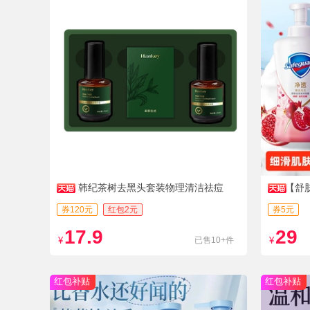
韩纪茶树去黑头套装物理清洁祛痘
【舒
券120元
红包2元
券5元
17.9
29
¥
已售10+件
¥
红包补贴
红包补贴