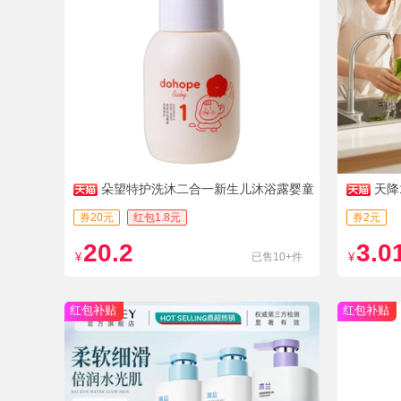
朵望特护洗沐二合一新生儿沐浴露婴童
天降
沐浴乳幼洗发沐浴慕斯230
券20元
红包1.8元
券2元
20.2
3.0
¥
已售10+件
¥
红包补贴
红包补贴