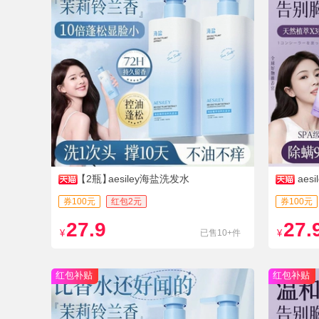
【2瓶】
aesiley海盐洗发水
ae
券100元
红包2元
券100元
27.9
27.
¥
已售10+件
¥
红包补贴
红包补贴