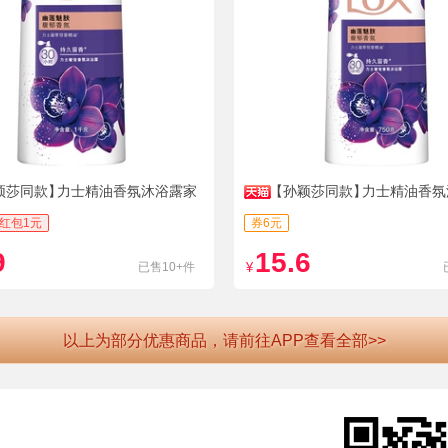
颖莎同款】
力士精油香氛沐浴露家
【孙颖莎同款】
力士精油香氛
量持久留香沐浴乳女
红包1元
券6元
9
15.6
已售10+件
¥
以上为部分优惠商品，请前往APP查看全部>>