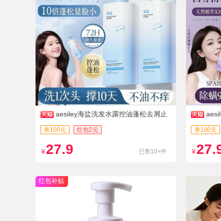
aesiley海盐洗发水露控油蓬松去屑止
ae
痒
酸800ml
券100元
红包2元
券100元
27.9
27.
¥
已售10+件
¥
红包补贴