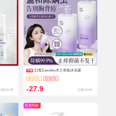
【2瓶】
aesiley木兰香氛沐浴露
券100元
红包2元
27.9
已售10+件
¥
已售10+件
红包补贴