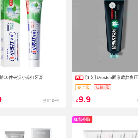
拍10件去渍小苏打牙膏
【1支】
Drexton固康盾熬
护牙膏
券15元
红包2元
9
9.9
已售10+件
¥
红包补贴