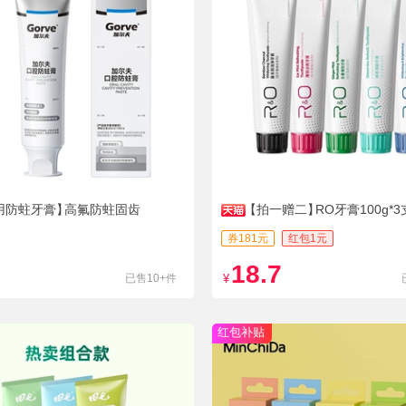
用防蛀牙膏】
高氟防蛀固齿
【拍一赠二】
RO牙膏100g*3
券181元
红包1元
18.7
已售10+件
¥
红包补贴