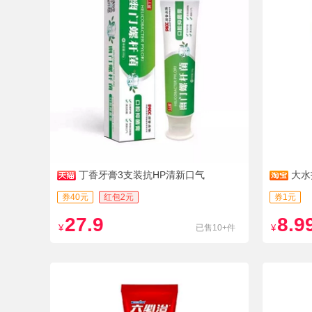
丁香牙膏3支装抗HP清新口气
大水
券40元
红包2元
券1元
27.9
8.9
¥
已售10+件
¥