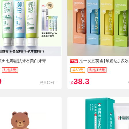
装田七养龈抗牙石美白牙膏
拍一发五英國
【敏齿达】
多效
红包1元
券60元
红包1.6元
9
38.3
已售10+件
¥