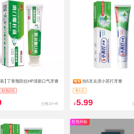
支装】
丁香预防抗HP清新口气牙膏
拍5支去渍小苏打牙膏
红包2元
券1元
9
5.99
已售10+件
¥
红包补贴