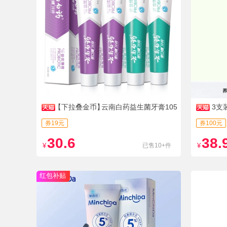
【下拉叠金币】
云南白药益生菌牙膏105
3支
g*4支
券19元
券100元
30.6
38.
¥
已售10+件
¥
红包补贴