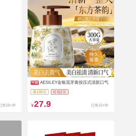
AESILEY金银花牙膏按压式清新口气
券100元
红包2元
27.9
已售10+件
¥
已售10+件