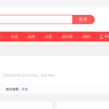
搜券
杀
好货
品牌
上新
排行榜
9块9
手
，领取牙膏
淘礼金红包补贴
，轻松省钱~
相关搜索：
牙膏