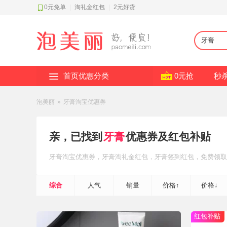
0元免单
|
淘礼金红包
|
2元好货
首页优惠分类
0元抢
秒
泡美丽
»
牙膏淘宝优惠券
亲，已找到
牙膏
优惠券及红包补贴
牙膏
淘宝优惠券
，牙膏
淘礼金红包
，牙膏
签到红包
，免费领取
综合
人气
销量
价格↑
价格↓
红包补贴