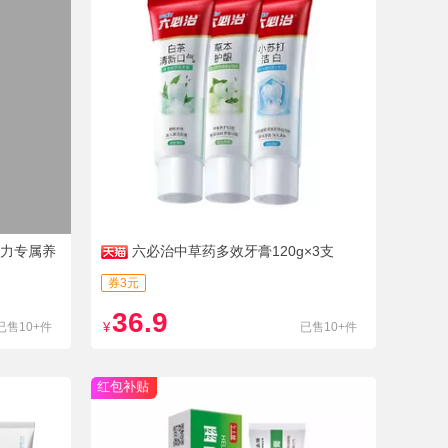
夜压力专属养
六必治中草药多效牙膏120g×3支
券3元
36.9
已售10+件
¥
已售10+件
红包补贴