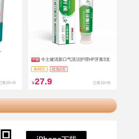
今士健清新口气清洁护理HP牙膏3支
券40元
红包2元
27.9
已售10+件
¥
已售10+件