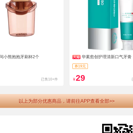
间小熊抱抱牙刷杯2个
华素愈创护理清新口气牙膏
券19元
29
已售10+件
¥
以上为部分优惠商品，请前往APP查看全部>>