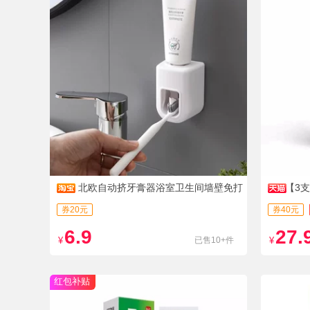
北欧自动挤牙膏器浴室卫生间墙壁免打
【3
孔定量挤出简约懒人牙膏架
券20元
券40元
6.9
27.
¥
已售10+件
¥
红包补贴