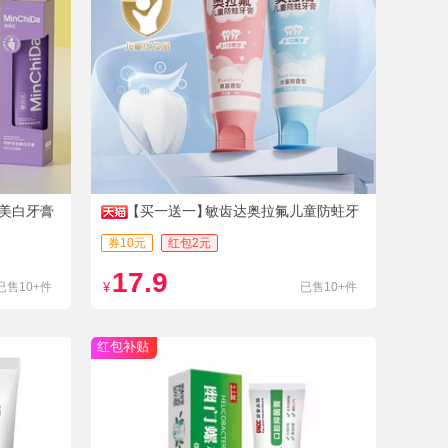
美白牙膏
【买一送一】
敏齿达奥拉氟儿童防蛀牙
膏
券10元
红包2元
17.9
已售10+件
¥
已售10+件
红包补贴