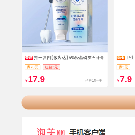
拍一发四
【敏齿达】
5%羟基磷灰石牙膏
卫生
券70元
红包2元
券5元
17.9
7.9
¥
已售10+件
¥