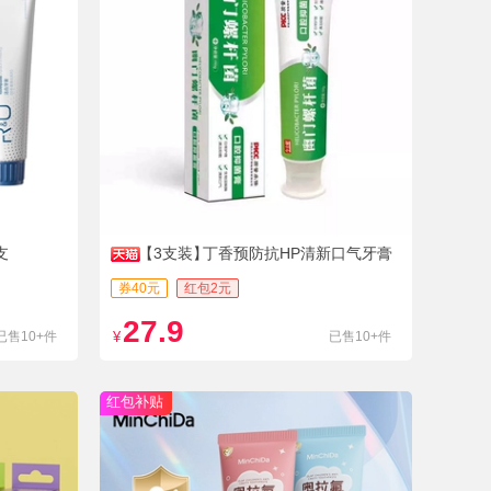
支
【3支装】
丁香预防抗HP清新口气牙膏
券40元
红包2元
27.9
已售10+件
¥
已售10+件
红包补贴