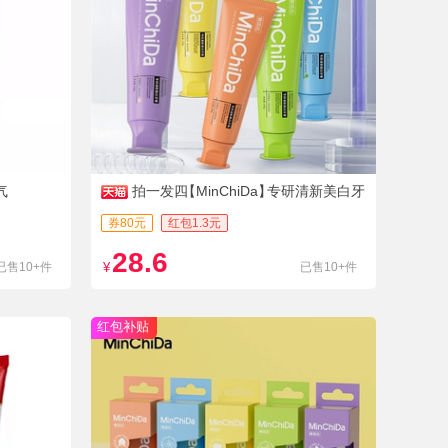
气
拍一发四
【MinChiDa】
专研清新美白牙
膏
券80元
红包1.3元
28.6
已售10+件
¥
已售10+件
红包补贴