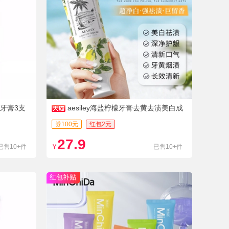
牙膏3支
aesiley海盐柠檬牙膏去黄去渍美白成
人
券100元
红包2元
27.9
已售10+件
¥
已售10+件
红包补贴