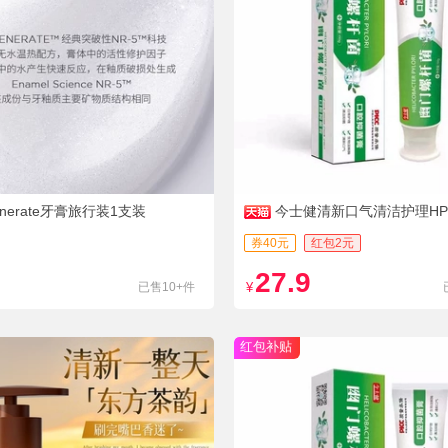
enerate牙膏旅行装1支装
今士健清新口气清洁护理HP
券40元
红包2元
27.9
已售10+件
¥
红包补贴