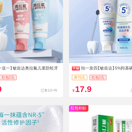
一送一】
敏齿达奥拉氟儿童防蛀牙
拍一发四
【敏齿达】
5%羟基
红包2元
券70元
红包2元
9
17.9
已售10+件
¥
红包补贴