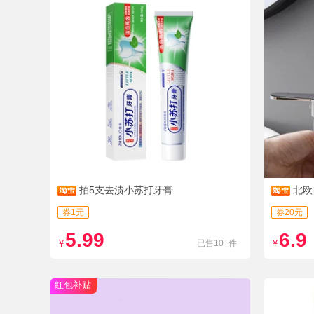
拍5支去渍小苏打牙膏
北欧
孔定量挤
券1元
券20元
5.99
6.9
¥
已售10+件
¥
红包补贴