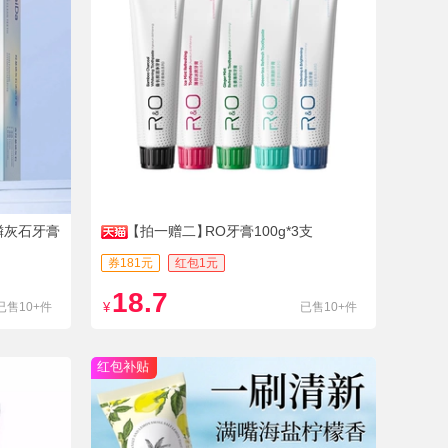
磷灰石牙膏
【拍一赠二】
RO牙膏100g*3支
券181元
红包1元
18.7
已售10+件
¥
已售10+件
红包补贴