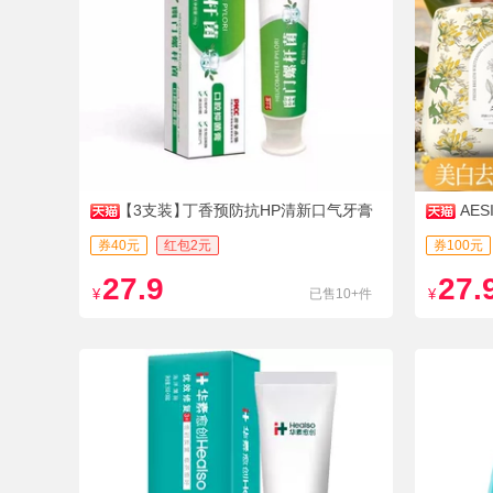
【3支装】
丁香预防抗HP清新口气牙膏
AE
券40元
红包2元
券100元
27.9
27.
¥
已售10+件
¥