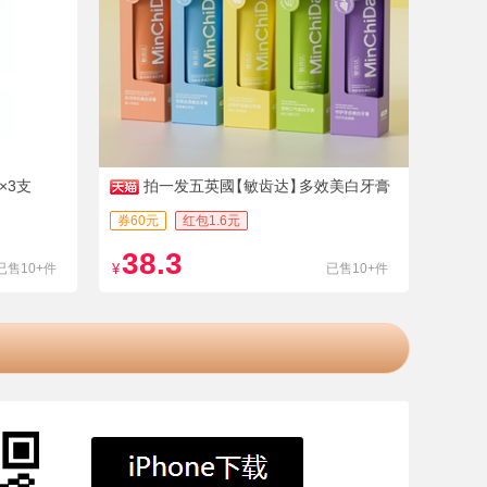
×3支
拍一发五英國
【敏齿达】
多效美白牙膏
券60元
红包1.6元
38.3
已售10+件
¥
已售10+件