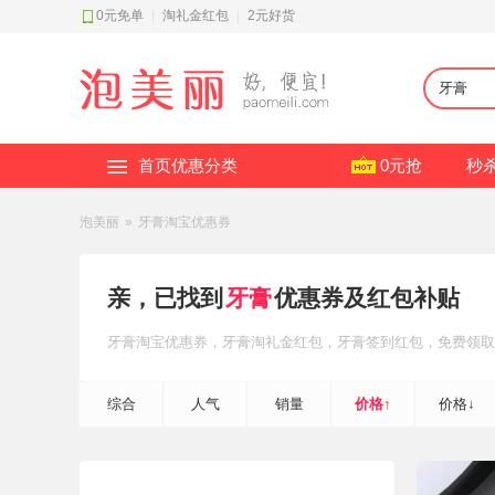
0元免单
|
淘礼金红包
|
2元好货
首页优惠分类
0元抢
秒
泡美丽
»
牙膏淘宝优惠券
亲，已找到
牙膏
优惠券及红包补贴
牙膏
淘宝优惠券
，牙膏
淘礼金红包
，牙膏
签到红包
，免费领取
综合
人气
销量
价格↑
价格↓