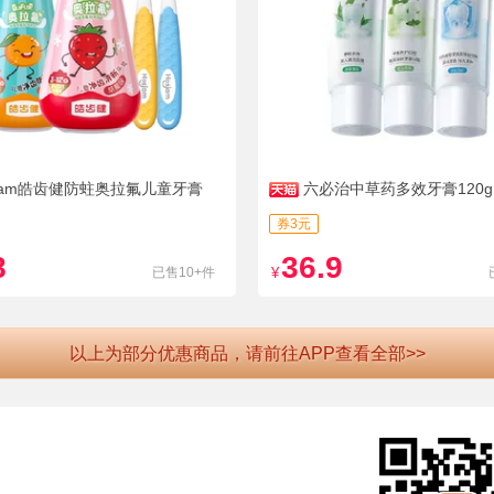
sjam皓齿健防蛀奥拉氟儿童牙膏
六必治中草药多效牙膏120g
券3元
8
36.9
已售10+件
¥
以上为部分优惠商品，请前往APP查看全部>>