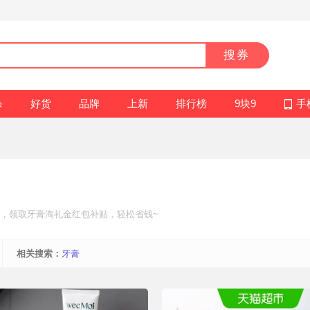
搜券
杀
好货
品牌
上新
排行榜
9块9
手
，领取牙膏
淘礼金红包补贴
，轻松省钱~
相关搜索：
牙膏