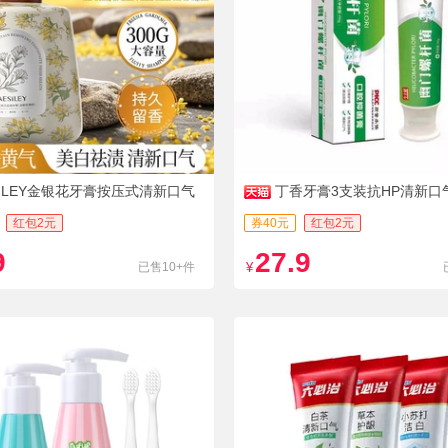
SILEY金银花牙膏按压式清新口气
丁香牙膏3支装抗HP清新口
红包2元
券40元
红包2元
9
27.9
已售10+件
¥