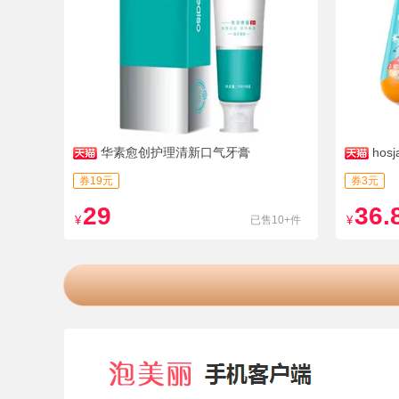
华素愈创护理清新口气牙膏
ho
券19元
券3元
29
36.
¥
已售10+件
¥