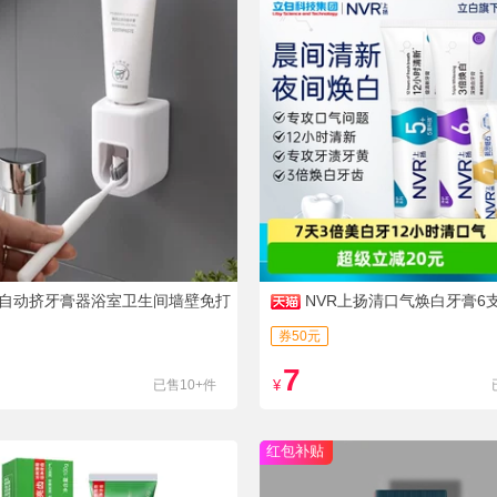
自动挤牙膏器浴室卫生间墙壁免打
NVR上扬清口气焕白牙膏6
出简约懒人牙膏架
券50元
7
已售10+件
¥
红包补贴