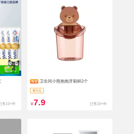
支
卫生间小熊抱抱牙刷杯2个
券5元
7.9
已售10+件
¥
已售10+件