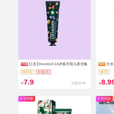
【1支】
Drexton3-14岁换牙期儿童含氟
大水
牙膏
券15元
红包2元
券1元
7.9
8.9
¥
已售10+件
¥
红包补贴
红包补贴