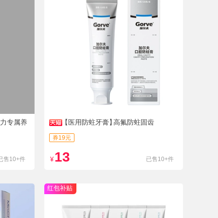
夜压力专属养
【医用防蛀牙膏】
高氟防蛀固齿
券19元
13
已售10+件
¥
已售10+件
红包补贴