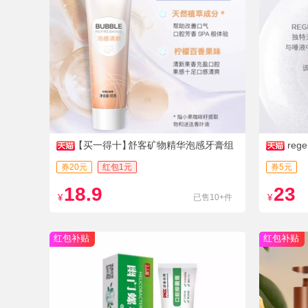
【买一得十】
舒客矿物精华泡感牙膏组
reg
合清新美白官方旗舰店正品
券20元
红包1元
券5元
18.9
23
¥
已售10+件
¥
红包补贴
红包补贴