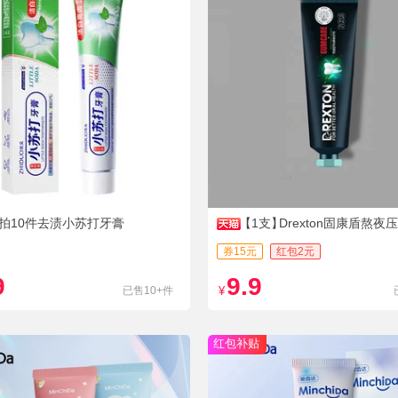
拍10件去渍小苏打牙膏
【1支】
Drexton固康盾熬
护牙膏
券15元
红包2元
9
9.9
已售10+件
¥
红包补贴