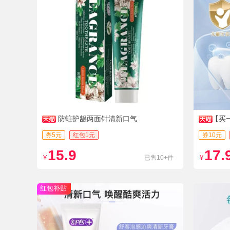
防蛀护龈两面针清新口气
【买
膏
券5元
红包1元
券10元
15.9
17.
¥
已售10+件
¥
红包补贴