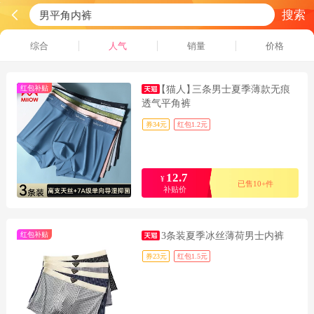
搜索
综合
人气
销量
价格
红包补贴
【猫人】
三条男士夏季薄款无痕
透气平角裤
券34元
红包1.2元
12.7
¥
已售10+件
补贴价
红包补贴
3条装夏季冰丝薄荷男士内裤
券23元
红包1.5元