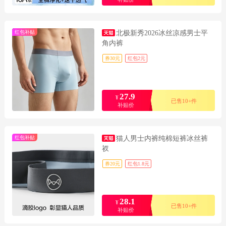
红包补贴
北极新秀2026冰丝凉感男士平
角内裤
券30元
红包2元
27.9
¥
已售10+件
补贴价
红包补贴
猫人男士内裤纯棉短裤冰丝裤
衩
券20元
红包1.8元
28.1
¥
已售10+件
补贴价