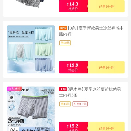
14.3
¥
已售10+件
补贴价
【3条】
夏季新款男士冰丝裸感中
腰内裤
券20元
19.9
¥
已售10+件
优惠价
红包补贴
【啄木鸟】
夏季冰丝薄荷抗菌男
士内裤3条
券13元
红包1.7元
15.2
¥
已售10+件
补贴价