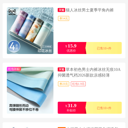
猫人冰丝男士夏季平角内裤
券54元
15.9
¥
已售10+件
优惠价
红包补贴
草本初色男士内裤冰丝无痕10A
抑菌透气裆2026新款凉感轻薄
券23元
红包1.9元
31.9
¥
已售10+件
补贴价