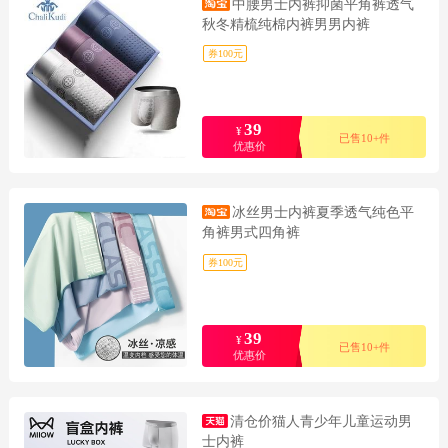
中腰男士内裤抑菌平角裤透气
秋冬精梳纯棉内裤男男内裤
券100元
39
¥
已售10+件
优惠价
冰丝男士内裤夏季透气纯色平
角裤男式四角裤
券100元
39
¥
已售10+件
优惠价
清仓价猫人青少年儿童运动男
士内裤