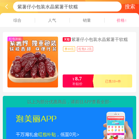
搜索
综合
人气
销量
价格↑
红包补贴
紫薯仔小包装水晶紫薯干软糯
券10元
红包1.2元
8.7
¥
已售10+件
补贴价
以上为部分优惠商品，请前往APP查看全部~