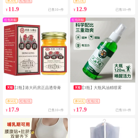
券20元
红包1元
券12元
11.9
12.9
已售10+件
已售10+件
¥
¥
红包补贴
红包补贴
【2瓶】
港大药房正品透骨膏
【3瓶】
大瓶风油精喷雾
券50元
红包2元
券50元
红包2元
17.9
17.9
已售10+件
已售10+件
¥
¥