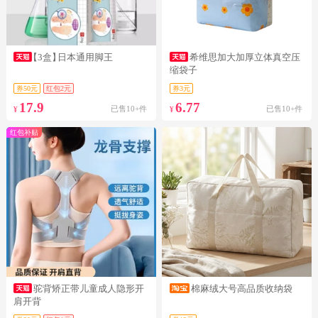
【3盒】
日本通用脚王
希维思加大加厚立体真空压
缩袋子
券50元
红包2元
券3元
17.9
6.77
已售10+件
已售10+件
¥
¥
红包补贴
驼背矫正带儿童成人隐形开
棉麻绒大号高品质收纳袋
肩开背