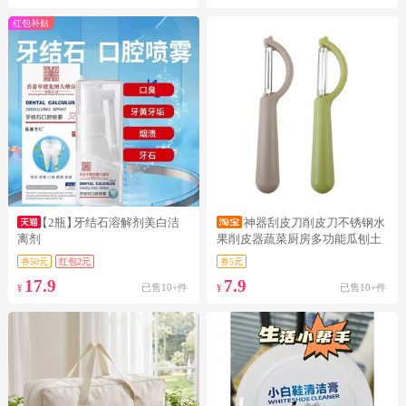
红包补贴
【2瓶】
牙结石溶解剂美白洁
神器刮皮刀削皮刀不锈钢水
离剂
果削皮器蔬菜厨房多功能瓜刨土
豆皮去皮
券50元
红包2元
券5元
17.9
7.9
已售10+件
已售10+件
¥
¥