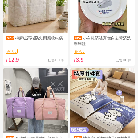
棉麻绒高端防划耐磨收纳袋
小白鞋清洁膏增白去黄清洗
剂刷鞋
券12元
券10元
12.9
3.9
已售10+件
已售10+件
¥
¥