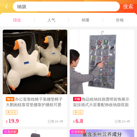
搜索
综合
人气
销量
价格
办公室靠枕椅子靠腰垫椅子
饰品收纳挂袋透明首饰展示
大鹅抱枕靠背垫腰靠护腰枕可爱
架挂墙式大容量配饰收纳袋双面
座椅靠垫
门后
券20元
券3元
19.9
6.8
已售10+件
已售10+件
¥
¥
红包补贴
红包补贴