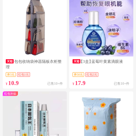
包包收纳袋神器隔板衣柜整
【3盒】
蓝莓叶黄素滴眼液
理
券3元
红包1元
券50元
红包2元
10.9
17.9
已售10+件
已售10+件
¥
¥
红包补贴