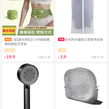
2盒
【露丝同款】
5.0升级版燃
全封闭衣服防尘罩家用挂袋
燃炫腹贴艾草贴
券100元
券1元
19.9
3.9
已售10+件
已售10+件
¥
¥