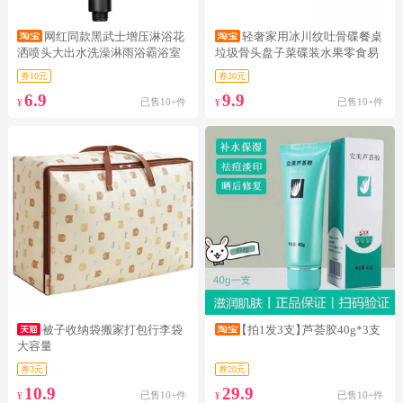
网红同款黑武士增压淋浴花
轻奢家用冰川纹吐骨碟餐桌
洒喷头大出水洗澡淋雨浴霸浴室
垃圾骨头盘子菜碟装水果零食易
热水器
洗
券10元
券20元
6.9
9.9
已售10+件
已售10+件
¥
¥
被子收纳袋搬家打包行李袋
【拍1发3支】
芦荟胶40g*3支
大容量
券3元
券20元
10.9
29.9
已售10+件
已售10+件
¥
¥