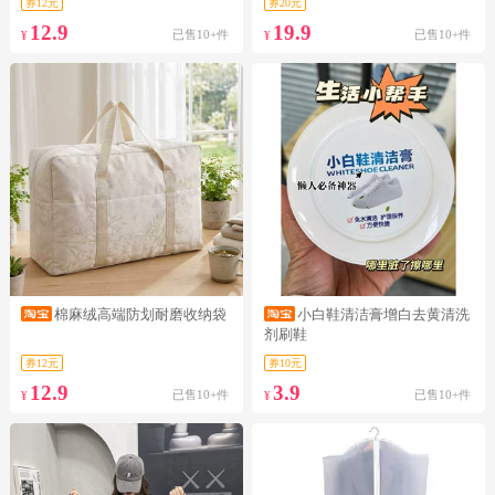
券12元
券20元
12.9
19.9
已售10+件
已售10+件
¥
¥
棉麻绒高端防划耐磨收纳袋
小白鞋清洁膏增白去黄清洗
剂刷鞋
券12元
券10元
12.9
3.9
已售10+件
已售10+件
¥
¥