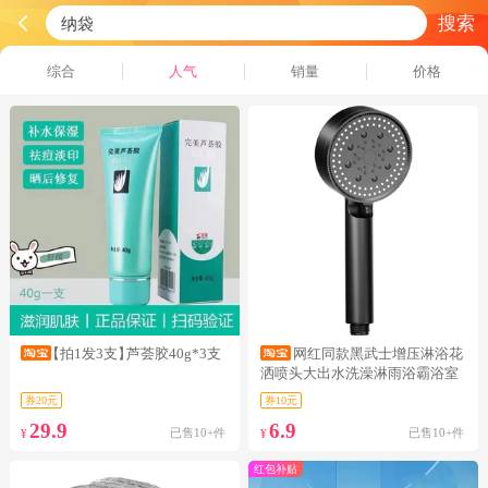
搜索
综合
人气
销量
价格
【拍1发3支】
芦荟胶40g*3支
网红同款黑武士增压淋浴花
洒喷头大出水洗澡淋雨浴霸浴室
热水器
券20元
券10元
29.9
6.9
已售10+件
已售10+件
¥
¥
红包补贴