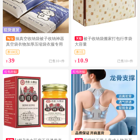
抽真空收纳袋被子收纳神器
被子收纳袋搬家打包行李袋
真空袋衣物加厚压缩袋衣服专用
大容量
家用
券100元
券3元
39
10.9
已售10+件
已售10+件
¥
¥
红包补贴
红包补贴