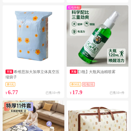
红包补贴
希维思加大加厚立体真空压
【3瓶】
大瓶风油精喷雾
缩袋子
券3元
券50元
红包2元
6.77
17.9
已售10+件
已售10+件
¥
¥