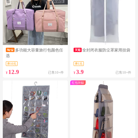
多功能大容量旅行包颜色任
全封闭衣服防尘罩家用挂袋
选
券10元
券1元
12.9
3.9
已售10+件
已售10+件
¥
¥
红包补贴