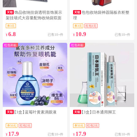
饰品收纳挂袋透明首饰展示
包包收纳袋神器隔板衣柜整
架挂墙式大容量配饰收纳袋双面
理
门后
券3元
券3元
红包1元
6.8
10.9
已售10+件
已售10+件
¥
¥
红包补贴
红包补贴
【3盒】
蓝莓叶黄素滴眼液
【3盒】
日本通用脚王
券50元
红包2元
券50元
红包2元
17.9
17.9
已售10+件
已售10+件
¥
¥