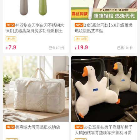
神器刮皮刀削皮刀不锈钢水
2盒
【露丝同款】
5.0升级版燃
果削皮器蔬菜厨房多功能瓜刨土
燃炫腹贴艾草贴
豆皮去皮
券5元
券100元
7.9
19.9
已售10+件
已售10+件
¥
¥
棉麻绒大号高品质收纳袋
办公室靠枕椅子靠腰垫椅子
大鹅抱枕靠背垫腰靠护腰枕可爱
座椅靠垫