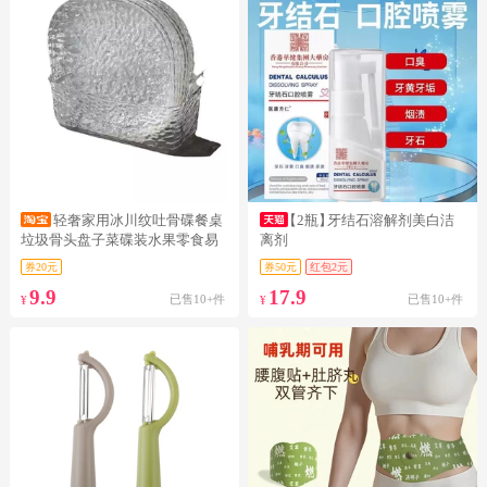
轻奢家用冰川纹吐骨碟餐桌
【2瓶】
牙结石溶解剂美白洁
垃圾骨头盘子菜碟装水果零食易
离剂
洗
券20元
券50元
红包2元
9.9
17.9
已售10+件
已售10+件
¥
¥