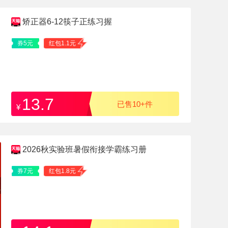
矫正器6-12筷子正练习握
券5元
红包1.1元
13.7
已售10+件
¥
2026秋实验班暑假衔接学霸练习册
券7元
红包1.8元