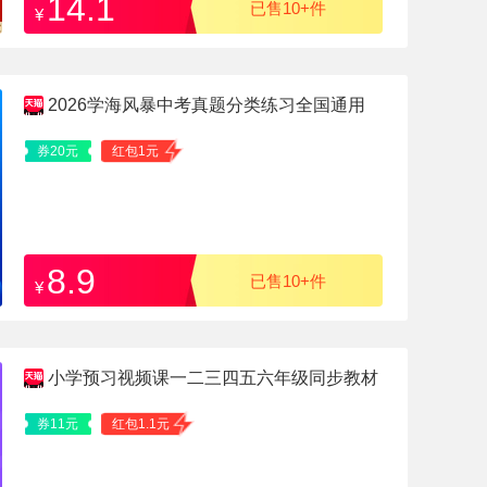
14.1
已售10+件
¥
2026学海风暴中考真题分类练习全国通用
券20元
红包1元
8.9
已售10+件
¥
小学预习视频课一二三四五六年级同步教材
券11元
红包1.1元