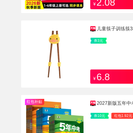
2.08
¥
儿童筷子训练筷
红檀木辅助器学习筷
券3元
6.8
¥
红包补贴
2027新版五年
券10元
红包1.92元