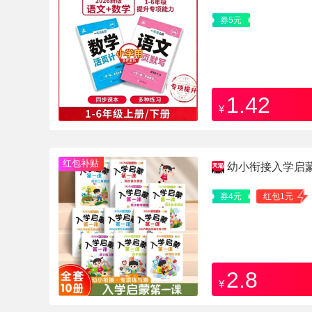
券5元
1.42
¥
红包补贴
幼小衔接入学启
册
券4元
红包1元
2.8
¥