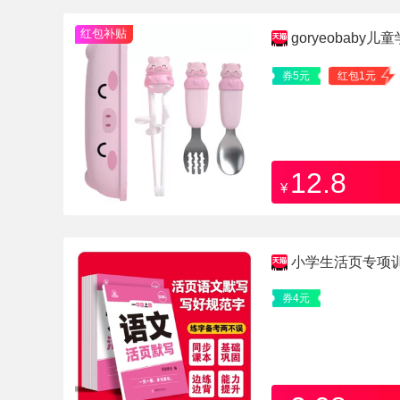
红包补贴
goryeobaby
券5元
红包1元
12.8
¥
小学生活页专项
券4元