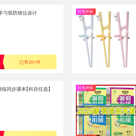
红包补贴
儿童学习筷防错位设计
已售10+件
红包补贴
训练同步课本
【科目任选】