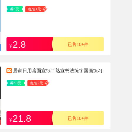
券6元
红包1元
2.8
已售10+件
¥
居家日用扇面宣纸半熟宣书法练字国画练习
生
券50元
红包2元
21.8
已售10+件
¥