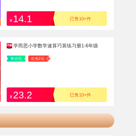
14.1
已售10+件
¥
学而思小学数学速算巧算练习册1-6年级
券10元
红包2元
23.2
已售10+件
¥