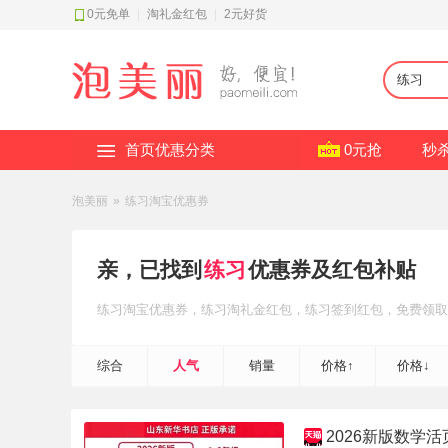
0元免单
|
淘礼金红包
|
2元好货
首页优惠分类
0元抢
秒
泡美丽
»
练习淘宝优惠券
亲，已找到
练习
优惠券及红包补贴
练习
淘宝优惠券
，练习
淘礼金红包
，练习
签到红包
，免费领取
综合
人气
销量
价格↑
价格↓
2026新版数学