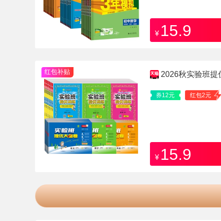
15.9
¥
红包补贴
2026秋实验班
券12元
红包2元
15.9
¥