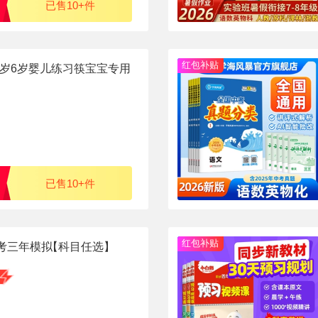
已售10+件
红包补贴
3岁6岁婴儿练习筷宝宝专用
已售10+件
红包补贴
中考三年模拟
【科目任选】