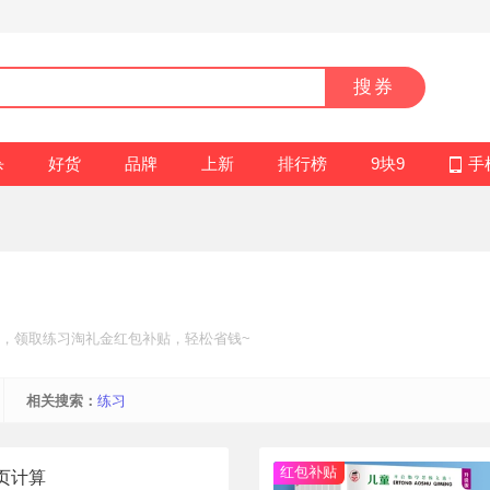
搜券
杀
好货
品牌
上新
排行榜
9块9
手
，领取练习
淘礼金红包补贴
，轻松省钱~
相关搜索：
练习
红包补贴
活页计算