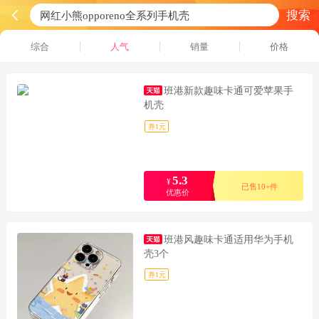
搜索
综合
人气
销量
价格
班港新款趣味卡通可爱苹果手
机壳
券1元
5.3
¥
已售10+件
优惠价
班港风趣味卡通适用华为手机
壳3个
券1元