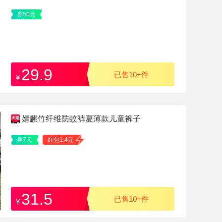
券50元
29.9
已售10+件
¥
婧麒竹纤维防蚊裤夏薄款儿童裤子
券7元
红包1.4元
31.5
已售10+件
¥