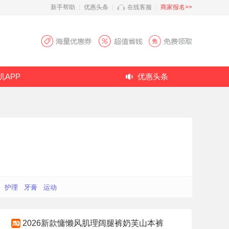
新手帮助
|
优惠头条
|
在线客服
|
商家报名>>
机APP
优惠头条
护理
牙膏
运动
2026新款慵懒风肌理阔腿裤奶芙山本裤