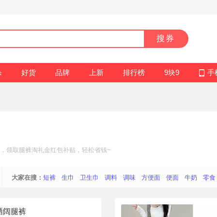
搜券
杀
好货
品牌
上新
排行榜
9块9
手
，领取腿裤
淘礼金红包补贴
，轻松省钱~
大家在搜：
短裤
生巾
卫生巾
调料
调味
方便面
便面
牛奶
零食
晒阔腿裤