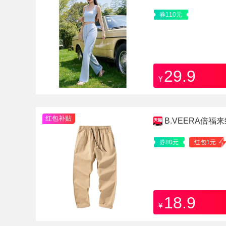
券110元
29.9
¥
红包补贴
B.VEERA倍
券80元
红包1元
18.9
¥