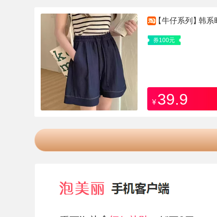
【牛仔系列】
韩系
券100元
39.9
¥