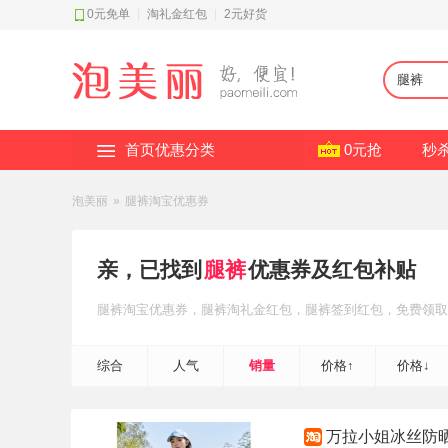
0元免单
|
淘礼金红包
|
2元好货
首页优惠分类
0元抢
秒
泡美丽
»
腿裤淘宝优惠券
亲，已找到
腿裤
优惠券及红包补贴
腿裤
淘宝优惠券
，腿裤
淘礼金红包
，腿裤
签到红包
，免费领取
综合
人气
销量
价格↑
价格↓
万拉小姐冰丝防