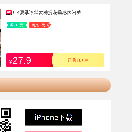
CK夏季冰丝麦穗提花垂感休闲裤
券210元
红包2元
27.9
已售10+件
¥