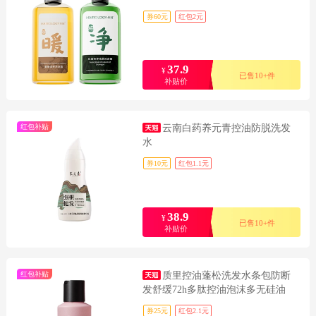
券60元
红包2元
37.9
¥
已售10+件
补贴价
红包补贴
云南白药养元青控油防脱洗发
水
券10元
红包1.1元
38.9
¥
已售10+件
补贴价
红包补贴
质里控油蓬松洗发水条包防断
发舒缓72h多肽控油泡沫多无硅油
券25元
红包2.1元