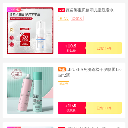
红包补贴
薇诺娜宝贝倍润儿童洗发水
券10元
红包2元
10.9
¥
已售10+件
补贴价
LIFUSHA免洗蓬松干发喷雾150
ml*2瓶
券30元
19.9
¥
已售10+件
优惠价