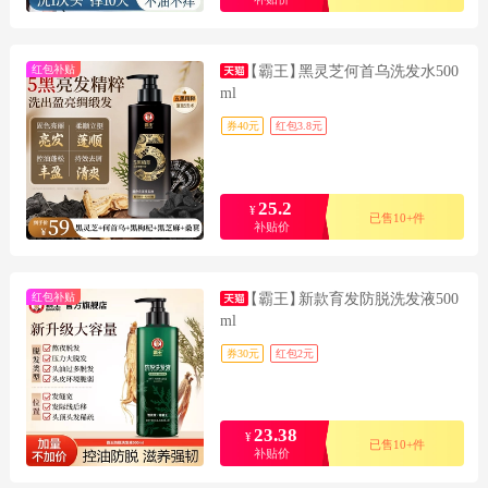
红包补贴
【霸王】
黑灵芝何首乌洗发水500
ml
券40元
红包3.8元
25.2
¥
已售10+件
补贴价
红包补贴
【霸王】
新款育发防脱洗发液500
ml
券30元
红包2元
23.38
¥
已售10+件
补贴价