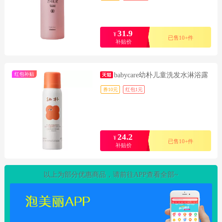
31.9
¥
已售10+件
补贴价
红包补贴
babycare幼朴儿童洗发水淋浴露
券10元
红包1元
24.2
¥
已售10+件
补贴价
以上为部分优惠商品，请前往APP查看全部~