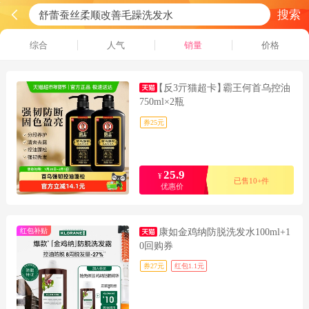
搜索
综合
人气
销量
价格
【反3亓猫超卡】
霸王何首乌控油
750ml×2瓶
券25元
25.9
¥
已售10+件
优惠价
红包补贴
康如金鸡纳防脱洗发水100ml+1
0回购券
券27元
红包1.1元