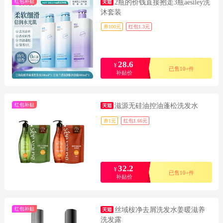
红包补贴
2瓶的价钱直接抱走3瓶aesiley洗
沐套装
券100元
红包1.3元
28.6
¥
已售10+件
补贴价
红包补贴
滋源无硅油控油蓬松洗发水
券1元
红包1.66元
32.2
¥
已售10+件
补贴价
红包补贴
丝域桉净去屑洗发水姜暖滋养
洗发露