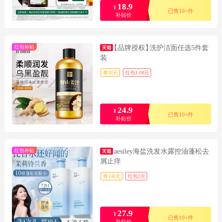
18.9
¥
已售10+件
补贴价
红包补贴
【品牌授权】
洗护洁面任选5件套
装
券20元
红包1.08元
24.9
¥
已售10+件
补贴价
红包补贴
aesiley海盐洗发水露控油蓬松去
屑止痒
券100元
红包2元
27.9
¥
已售10+件
补贴价