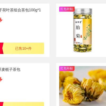
红包补贴
子荷叶茶组合茶包100g*1
已售10+件
红包补贴
荞麦栀子茶包