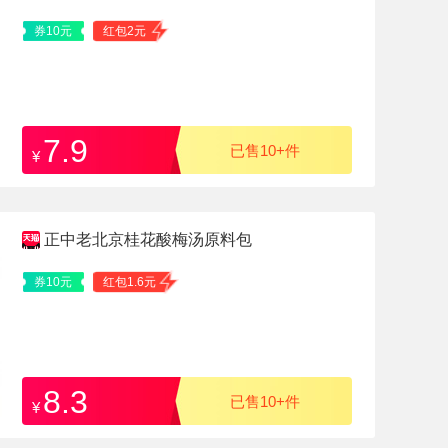
券10元
红包2元
7.9
已售10+件
¥
正中老北京桂花酸梅汤原料包
券10元
红包1.6元
8.3
已售10+件
¥