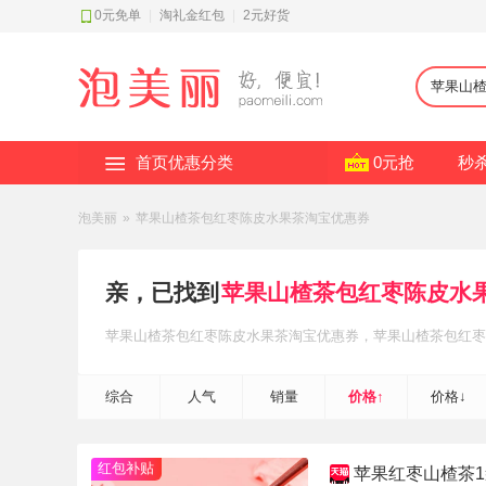
0元免单
|
淘礼金红包
|
2元好货
首页优惠分类
0元抢
秒
泡美丽
»
苹果山楂茶包红枣陈皮水果茶淘宝优惠券
亲，已找到
苹果山楂茶包红枣陈皮水
苹果山楂茶包红枣陈皮水果茶
淘宝优惠券
，苹果山楂茶包红枣
~
综合
人气
销量
价格↑
价格↓
红包补贴
苹果红枣山楂茶1