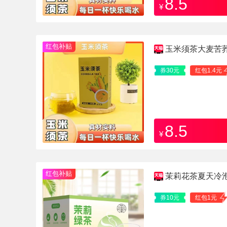
8.5
¥
红包补贴
玉米须茶大麦苦荞
券30元
红包1.4元
8.5
¥
红包补贴
茉莉花茶夏天冷泡
券10元
红包1元