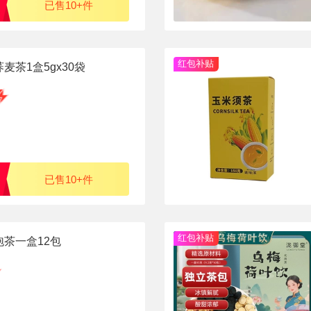
已售10+件
红包补贴
麦茶1盒5gx30袋
已售10+件
红包补贴
茶一盒12包