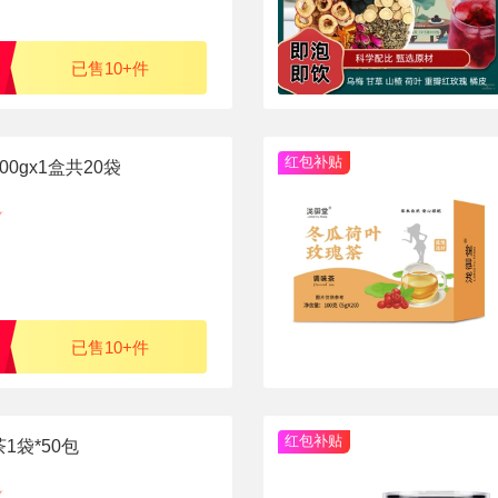
已售10+件
红包补贴
0gx1盒共20袋
已售10+件
红包补贴
1袋*50包