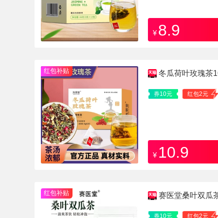
8.9
¥
红包补贴
冬瓜荷叶玫瑰茶10
券10元
红包2元
10.9
¥
红包补贴
赛医堂桑叶双瓜茶
券10元
红包2元