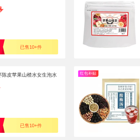
已售10+件
红包补贴
枣陈皮苹果山楂水女生泡水
克
已售10+件