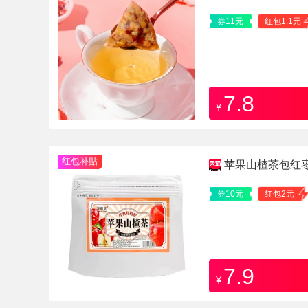
券11元
红包1.1元
7.8
¥
红包补贴
苹果山楂茶包红
冷泡水果茶花茶120
券10元
红包2元
7.9
¥