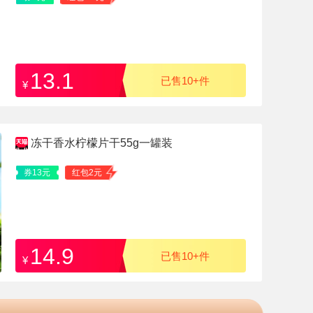
13.1
已售10+件
¥
冻干香水柠檬片干55g一罐装
券13元
红包2元
14.9
已售10+件
¥