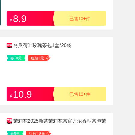
8.9
已售10+件
¥
冬瓜荷叶玫瑰茶包1盒*20袋
券10元
红包2元
10.9
已售10+件
¥
茉莉花2025新茶茉莉花茶官方浓香型茶包茉
莉花干花花蕾
券5元
红包1.8元