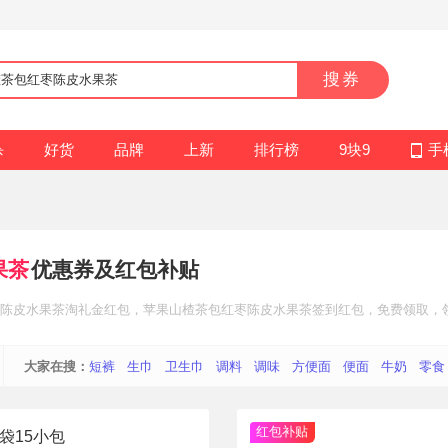
搜券
杀
好货
品牌
上新
排行榜
9块9
手
果茶
优惠券及红包补贴
陈皮水果茶
淘礼金红包
，苹果山楂茶包红枣陈皮水果茶
签到红包
，免费领取，
大家在搜：
短裤
生巾
卫生巾
调料
调味
方便面
便面
牛奶
零食
红包补贴
袋15小包