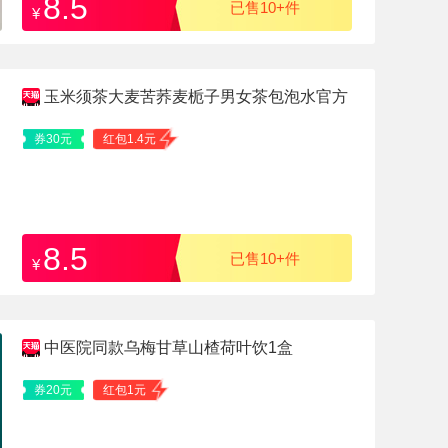
8.5
已售10+件
¥
玉米须茶大麦苦荞麦栀子男女茶包泡水官方
正品旗舰店
券30元
红包1.4元
8.5
已售10+件
¥
中医院同款乌梅甘草山楂荷叶饮1盒
券20元
红包1元