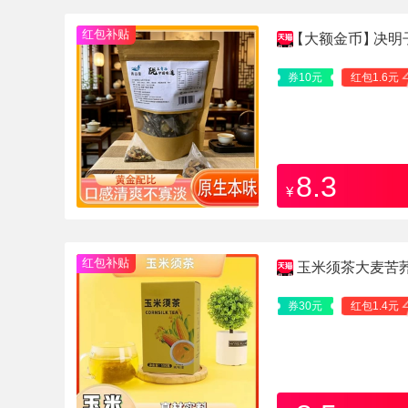
红包补贴
【大额金币】
决明
袋
券10元
红包1.6元
8.3
¥
红包补贴
玉米须茶大麦苦
券30元
红包1.4元