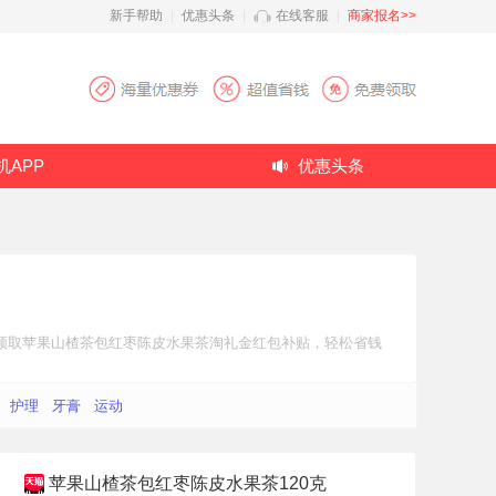
新手帮助
|
优惠头条
|
在线客服
|
商家报名>>
机APP
优惠头条
领取苹果山楂茶包红枣陈皮水果茶
淘礼金红包补贴
，轻松省钱
护理
牙膏
运动
苹果山楂茶包红枣陈皮水果茶120克