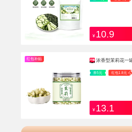
10.9
¥
红包补贴
浓香型茉莉花一罐
券5元
红包1.8元
13.1
¥