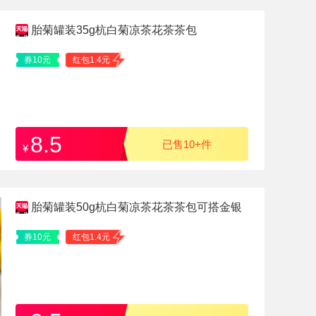
胎菊罐装35g杭白菊凉茶花茶茶包
券10元
红包1.4元
8.5
已售10+件
¥
胎菊罐装50g杭白菊凉茶花茶茶包可搭金银
花冲泡泡水茶官方旗舰
券10元
红包1.4元