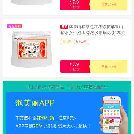
7.9
¥
已售10+件
补贴价
红包补贴
苹果山楂茶包红枣陈皮苹果山
楂水女生泡水冷泡水果茶花茶120克
券10元
红包2元
7.9
¥
已售10+件
补贴价
以上为部分优惠商品，请前往APP查看全部~