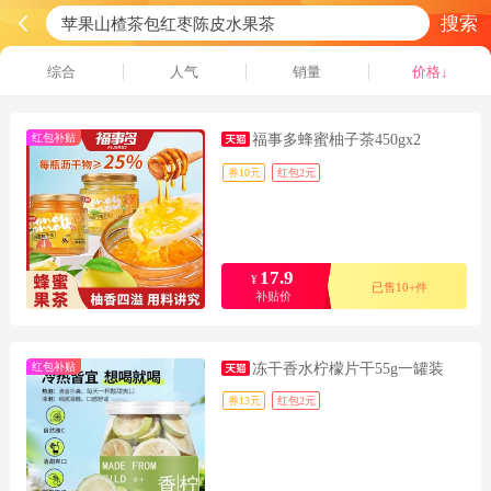
搜索
综合
人气
销量
价格↓
红包补贴
福事多蜂蜜柚子茶450gx2
券10元
红包2元
17.9
¥
已售10+件
补贴价
红包补贴
冻干香水柠檬片干55g一罐装
券13元
红包2元