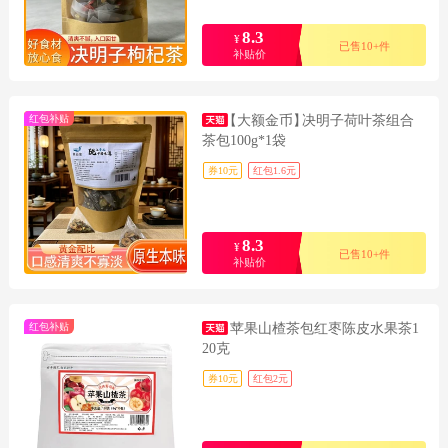
8.3
¥
已售10+件
补贴价
红包补贴
【大额金币】
决明子荷叶茶组合
茶包100g*1袋
券10元
红包1.6元
8.3
¥
已售10+件
补贴价
红包补贴
苹果山楂茶包红枣陈皮水果茶1
20克
券10元
红包2元