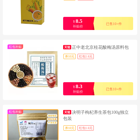
8.5
¥
已售10+件
补贴价
红包补贴
正中老北京桂花酸梅汤原料包
券10元
红包1.6元
8.3
¥
已售10+件
补贴价
红包补贴
决明子枸杞养生茶包100g独立
包装
券10元
红包1.6元