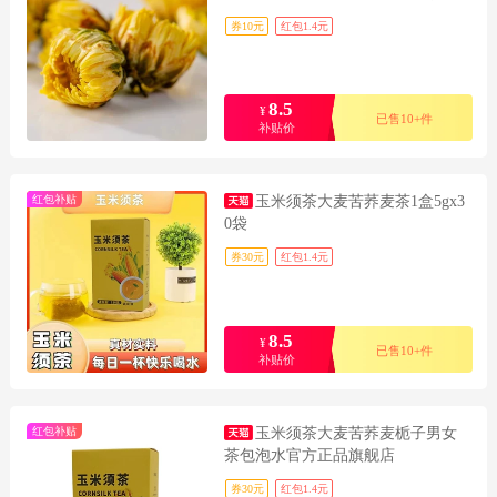
券10元
红包1.4元
8.5
¥
已售10+件
补贴价
红包补贴
玉米须茶大麦苦荞麦茶1盒5gx3
0袋
券30元
红包1.4元
8.5
¥
已售10+件
补贴价
红包补贴
玉米须茶大麦苦荞麦栀子男女
茶包泡水官方正品旗舰店
券30元
红包1.4元