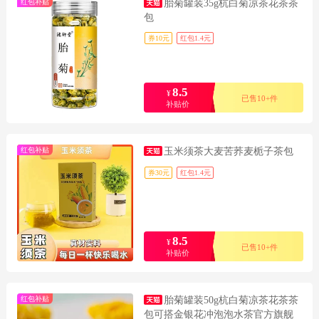
红包补贴
胎菊罐装35g杭白菊凉茶花茶茶
包
券10元
红包1.4元
8.5
¥
已售10+件
补贴价
红包补贴
玉米须茶大麦苦荞麦栀子茶包
券30元
红包1.4元
8.5
¥
已售10+件
补贴价
红包补贴
胎菊罐装50g杭白菊凉茶花茶茶
包可搭金银花冲泡泡水茶官方旗舰