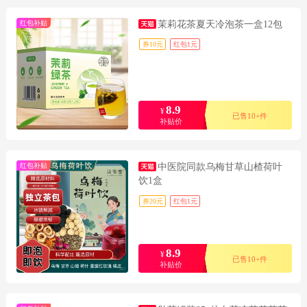
红包补贴
茉莉花茶夏天冷泡茶一盒12包
券10元
红包1元
8.9
¥
已售10+件
补贴价
红包补贴
中医院同款乌梅甘草山楂荷叶
饮1盒
券20元
红包1元
8.9
¥
已售10+件
补贴价