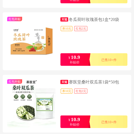
红包补贴
冬瓜荷叶玫瑰茶包1盒*20袋
券10元
红包2元
10.9
¥
已售10+件
补贴价
红包补贴
赛医堂桑叶双瓜茶1袋*50包
券10元
红包2元
10.9
¥
已售10+件
补贴价