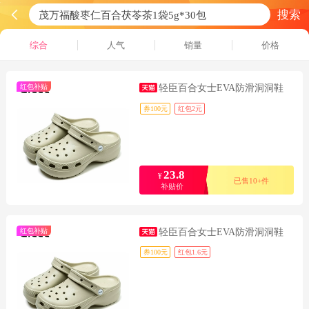
搜索
综合
人气
销量
价格
红包补贴
轻臣百合女士EVA防滑洞洞鞋
券100元
红包2元
23.8
¥
已售10+件
补贴价
红包补贴
轻臣百合女士EVA防滑洞洞鞋
券100元
红包1.6元