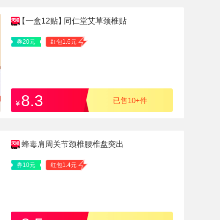
【一盒12贴】
同仁堂艾草颈椎贴
券20元
红包1.6元
8.3
已售10+件
¥
蜂毒肩周关节颈椎腰椎盘突出
券10元
红包1.4元