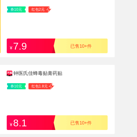
券10元
红包2元
7.9
已售10+件
¥
钟医氏佳蜂毒贴膏药贴
券10元
红包1.8元
8.1
已售10+件
¥