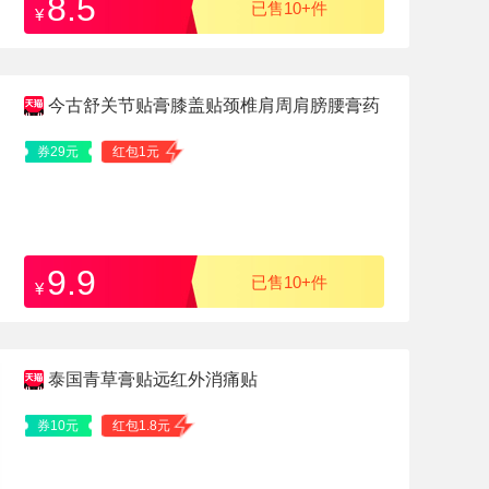
8.5
已售10+件
¥
今古舒关节贴膏膝盖贴颈椎肩周肩膀腰膏药
贴
券29元
红包1元
9.9
已售10+件
¥
泰国青草膏贴远红外消痛贴
券10元
红包1.8元