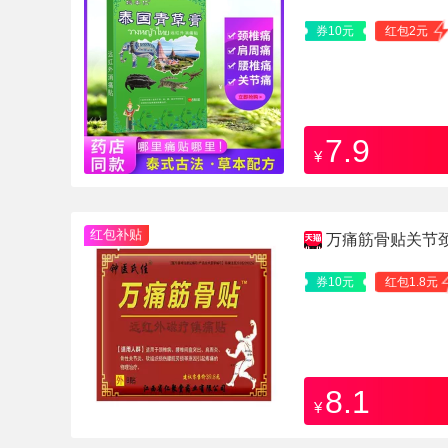
券10元
红包2元
7.9
¥
红包补贴
万痛筋骨贴关节
骨质跌打贴膏送父母
券10元
红包1.8元
8.1
¥