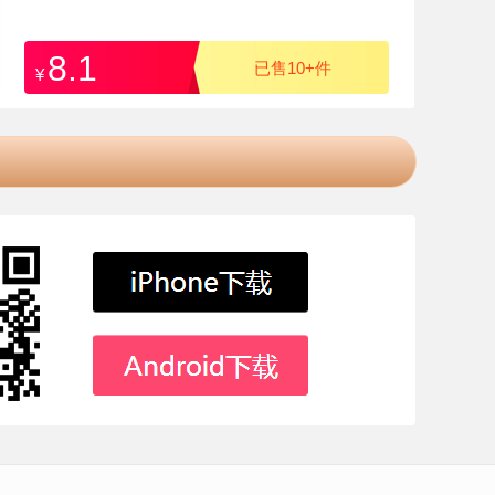
8.1
已售10+件
¥