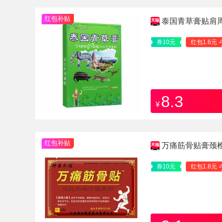
红包补贴
泰国青草膏贴肩
跌打贴膏
券10元
红包1.6元
8.3
¥
红包补贴
万痛筋骨贴膏颈椎
券10元
红包1.8元