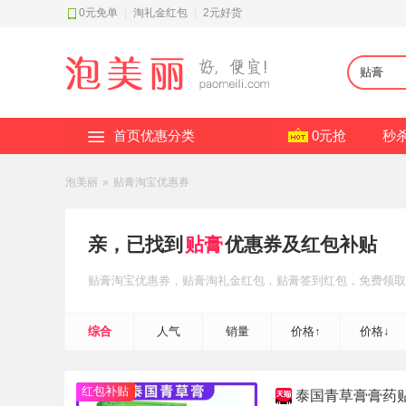
0元免单
|
淘礼金红包
|
2元好货
首页优惠分类
0元抢
秒
泡美丽
»
贴膏淘宝优惠券
亲，已找到
贴膏
优惠券及红包补贴
贴膏
淘宝优惠券
，贴膏
淘礼金红包
，贴膏
签到红包
，免费领取
综合
人气
销量
价格↑
价格↓
红包补贴
泰国青草膏膏药贴