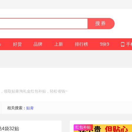
搜券
杀
好货
品牌
上新
排行榜
9块9
手
，领取贴膏
淘礼金红包补贴
，轻松省钱~
相关搜索：
贴膏
红包补贴
4袋32贴