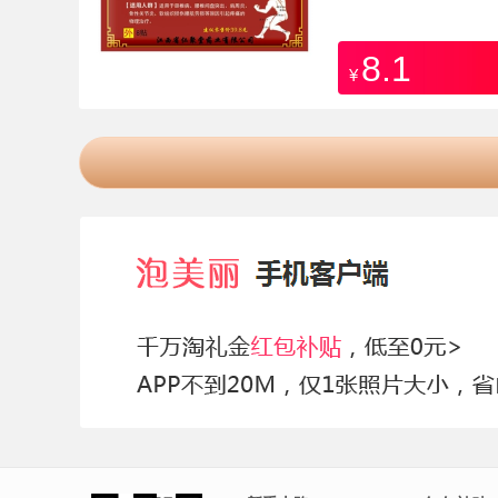
8.1
¥