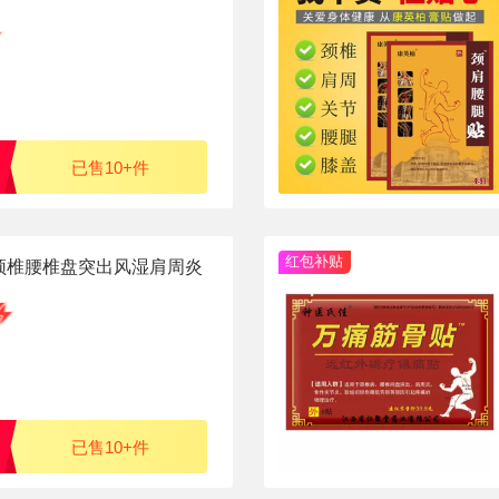
已售10+件
红包补贴
颈椎腰椎盘突出风湿肩周炎
家人
已售10+件