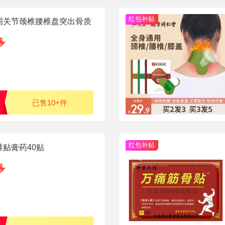
红包补贴
周关节颈椎腰椎盘突出骨质
已售10+件
红包补贴
贴膏药40贴