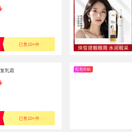
已售10+件
红包补贴
复乳霜
已售10+件