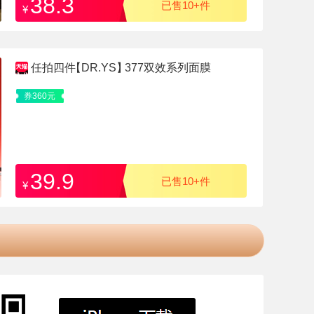
38.3
已售10+件
¥
任拍四件
【DR.YS】
377双效系列面膜
券360元
39.9
已售10+件
¥