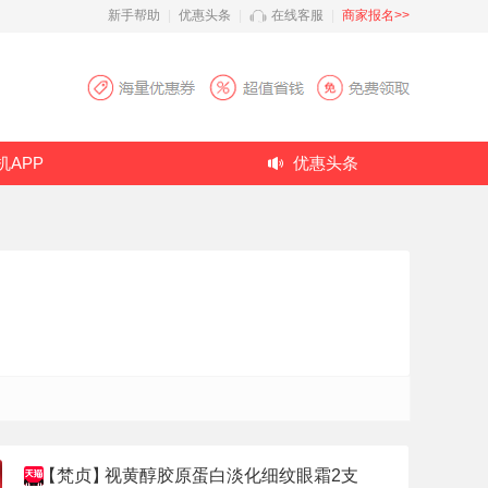
新手帮助
|
优惠头条
|
在线客服
|
商家报名>>
机APP
优惠头条
【梵贞】
视黄醇胶原蛋白淡化细纹眼霜2支