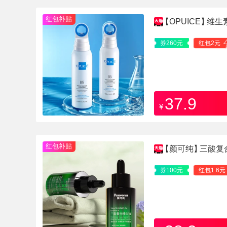
红包补贴
【OPUICE】
维生
券260元
红包2元
37.9
¥
红包补贴
【颜可纯】
三酸复
券100元
红包1.6元