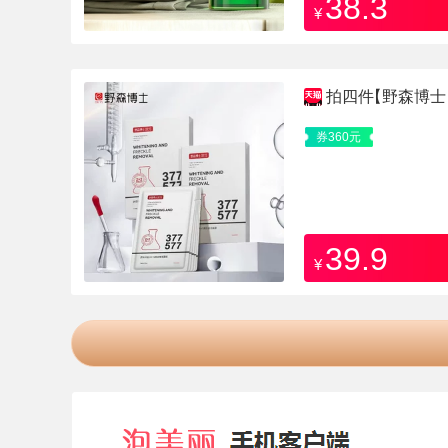
38.3
¥
拍四件
【野森博士
券360元
39.9
¥