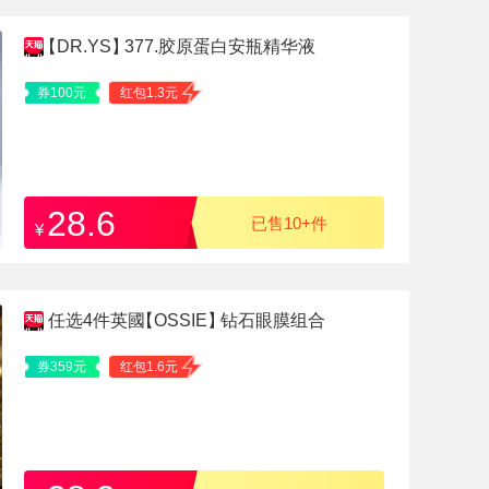
【DR.YS】
377.胶原蛋白安瓶精华液
券100元
红包1.3元
28.6
已售10+件
¥
任选4件英國
【OSSIE】
钻石眼膜组合
券359元
红包1.6元