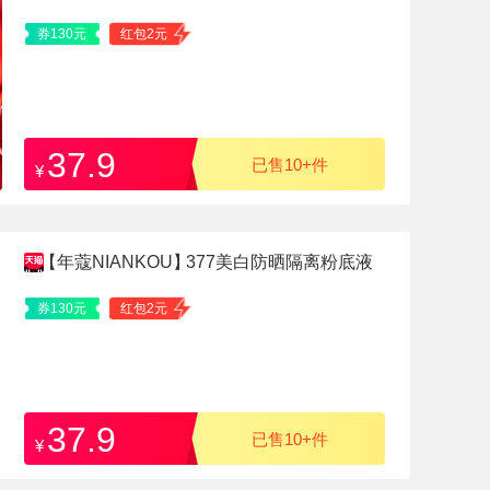
券130元
红包2元
37.9
已售10+件
¥
【年蔻NIANKOU】
377美白防晒隔离粉底液
券130元
红包2元
37.9
已售10+件
¥