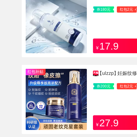
券180元
红包2元
17.9
¥
红包补贴
【ulzzp】
妊娠纹修
券200元
红包2元
27.9
¥