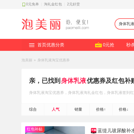
0元免单
|
淘礼金红包
|
2元好货
首页优惠分类
0元抢
秒
泡美丽
»
身体乳液淘宝优惠券
亲，已找到
身体乳液
优惠券及红包补
身体乳液
淘宝优惠券
，身体乳液
淘礼金红包
，身体乳液
签到红
综合
人气
销量
价格↑
价格↓
红包补贴
蓝缇儿玻尿酸补水