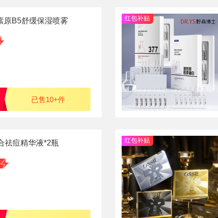
红包补贴
素原B5舒缓保湿喷雾
已售10+件
红包补贴
合祛痘精华液*2瓶