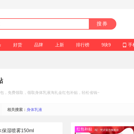
搜券
杀
好货
品牌
上新
排行榜
9块9
手
贴
包
，免费领取，领取身体乳液
淘礼金红包补贴
，轻松省钱~
相关搜索：
身体乳液
红包补贴
保湿喷雾150ml