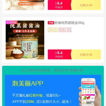
8.4
¥
已售10+件
补贴价
红包补贴
醇臻纯黑猪猪油300g
券15元
红包1.4元
8.4
¥
已售10+件
补贴价
以上为部分优惠商品，请前往APP查看全部~