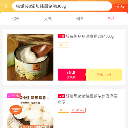
搜索
综合
人气
销量
价格↓
醇臻黑猪猪油食用1罐*300g
券15元
9.8
¥
已售10+件
优惠价
红包补贴
醇臻黑猪猪油慢熬浓焦香高端
正宗
券15元
红包1.4元