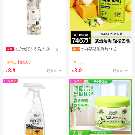
植护大瓶内衣洗衣液800g
水杯清洁泡腾片*1袋
券10元
红包1元
券10元
8.9
3.9
已售10+件
已售10+件
¥
¥
红包补贴
红包补贴