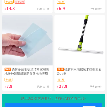
券30元
红包2元
券5元
14.8
6.9
已售10+件
已售10+件
¥
¥
瓷砖多效地板清洁片家用洗
硅胶刮水拖把魔术扫把地面
地砖神器厕所清新香型拖地液增
刮水器
亮HS
券5元
券1元
7.9
27.9
已售10+件
已售10+件
¥
¥
以上为部分优惠商品，请前往APP查看全部~