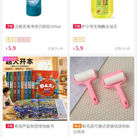
洁厕灵液净强力除垢500ml
护小哥生物酶去油王
券3元
红包1元
券10元
5.9
5.9
已售10+件
已售10+件
¥
¥
红包补贴
青葫芦益智思维地板书
粘毛器可撕式替换纸滚筒粘
尘纸衣