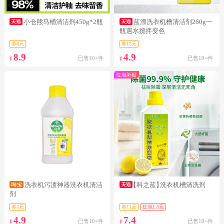
小仓熊马桶清洁剂450g*2瓶
蓝漂洗衣机槽清洁剂260g一
瓶遇水搅拌变色
券6元
券15元
8.9
4.9
已售10+件
已售10+件
¥
¥
红包补贴
洗衣机污渍神器洗衣机清洁
【科之蓝】
洗衣机槽清洗剂
剂
券5元
券11元
红包1.5元
4.9
7.4
已售10+件
已售10+件
¥
¥