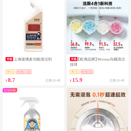
上海玻璃多功能清洁剂
【欧洲品牌】
Mootaa马桶清洁
挂球
券8元
红包1.2元
券3元
红包1元
8.7
15.9
已售10+件
已售10+件
¥
¥
红包补贴