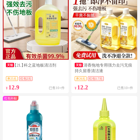
【2L】
科之蓝地板清洁剂
清香拖地专用强力去污无痕
持久留香清洁液
券25元
红包2元
券26元
红包1.7元
12.9
12.2
已售10+件
已售10+件
¥
¥
红包补贴