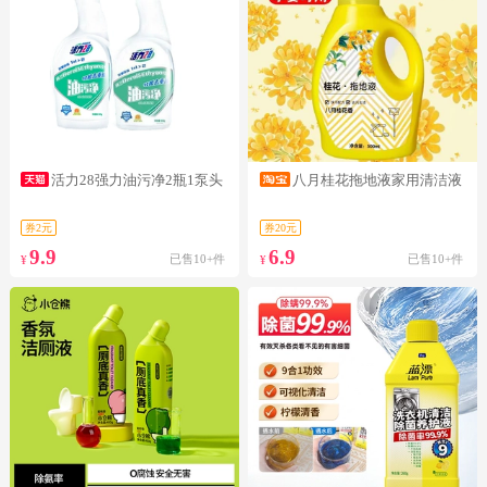
活力28强力油污净2瓶1泵头
八月桂花拖地液家用清洁液
券2元
券20元
9.9
6.9
已售10+件
已售10+件
¥
¥