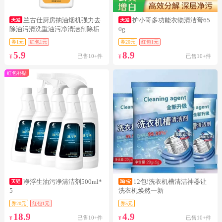
兰古仕厨房抽油烟机强力去
护小哥多功能衣物清洁膏65
除油污清洗重油污净清洁剂除垢
0g
油渍神器
券1元
红包1元
券20元
红包1元
5.9
8.9
已售10+件
已售10+件
¥
¥
红包补贴
净浮生油污净清洁剂500ml*
12包!洗衣机槽清洁神器让
5
洗衣机焕然一新
券20元
红包1元
券5元
18.9
4.9
已售10+件
已售10+件
¥
¥