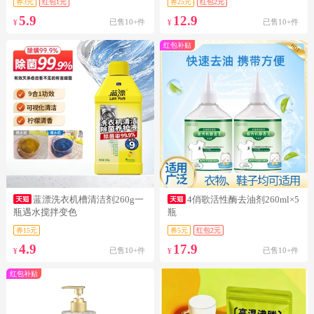
券3元
红包1元
券25元
红包2元
5.9
12.9
已售10+件
已售10+件
¥
¥
红包补贴
蓝漂洗衣机槽清洁剂260g一
4俏歌活性酶去油剂260ml×5
瓶遇水搅拌变色
瓶
券15元
券5元
红包2元
4.9
17.9
已售10+件
已售10+件
¥
¥
红包补贴