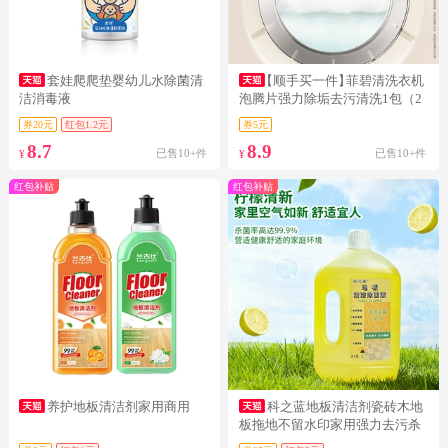
套娃爬爬垫婴幼儿水除菌清
【顺手买一件】
菲碧清洗衣机
洁消毒液
泡腾片强力除垢去污清洗1包（2
粒装
券20元
红包1.2元
券5元
8.7
8.9
已售10+件
已售10+件
¥
¥
红包补贴
红包补贴
养护地板清洁剂家用商用
科之蓝地板清洁剂瓷砖木地
板拖地不留水印家用强力去污杀
菌洗地剂