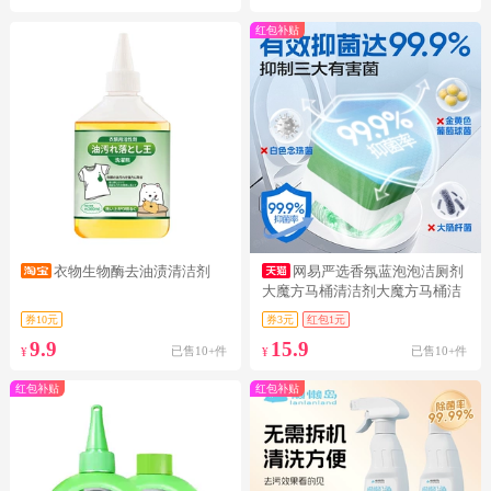
红包补贴
衣物生物酶去油渍清洁剂
网易严选香氛蓝泡泡洁厕剂
大魔方马桶清洁剂大魔方马桶洁
厕灵厕所
券10元
券3元
红包1元
9.9
15.9
已售10+件
已售10+件
¥
¥
红包补贴
红包补贴