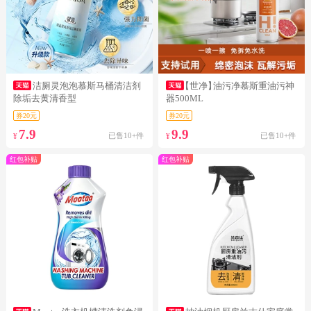
洁厕灵泡泡慕斯马桶清洁剂
【世净】
油污净慕斯重油污神
除垢去黄清香型
器500ML
券20元
券20元
7.9
9.9
已售10+件
已售10+件
¥
¥
红包补贴
红包补贴