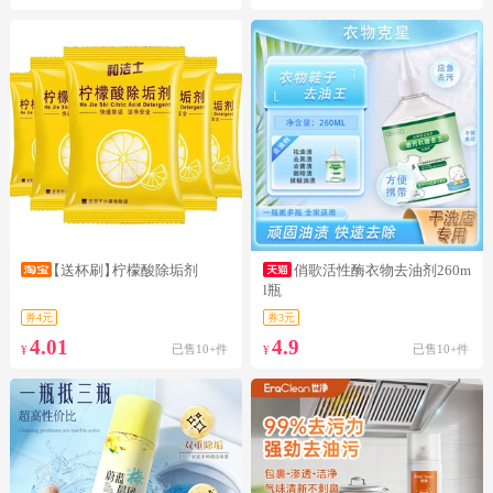
【送杯刷】
柠檬酸除垢剂
俏歌活性酶衣物去油剂260m
l瓶
券4元
券3元
4.01
4.9
已售10+件
已售10+件
¥
¥