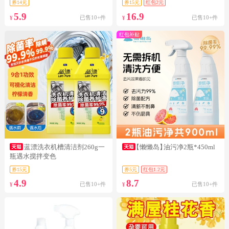
券14元
券15元
红包2元
5.9
16.9
已售10+件
已售10+件
¥
¥
红包补贴
蓝漂洗衣机槽清洁剂260g一
【懒懒岛】
油污净2瓶*450ml
瓶遇水搅拌变色
券15元
券5元
红包1.2元
4.9
8.7
已售10+件
已售10+件
¥
¥