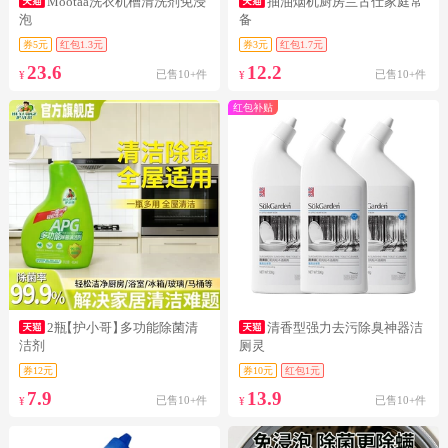
Mootaa洗衣机槽清洗剂免浸
抽油烟机厨房兰古仕家庭常
泡
备
券5元
红包1.3元
券3元
红包1.7元
23.6
12.2
已售10+件
已售10+件
¥
¥
红包补贴
2瓶
【护小哥】
多功能除菌清
清香型强力去污除臭神器洁
洁剂
厕灵
券12元
券10元
红包1元
7.9
13.9
已售10+件
已售10+件
¥
¥