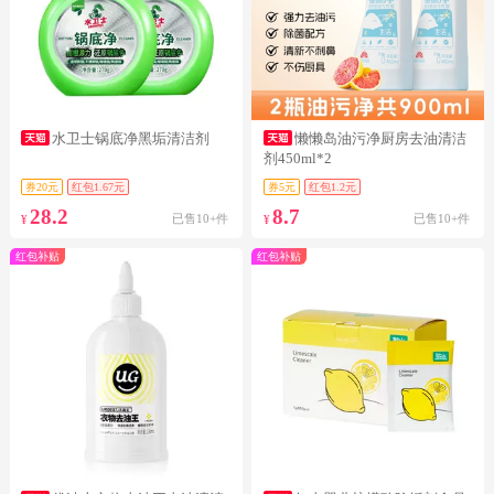
水卫士锅底净黑垢清洁剂
懒懒岛油污净厨房去油清洁
剂450ml*2
券20元
红包1.67元
券5元
红包1.2元
28.2
8.7
已售10+件
已售10+件
¥
¥
红包补贴
红包补贴