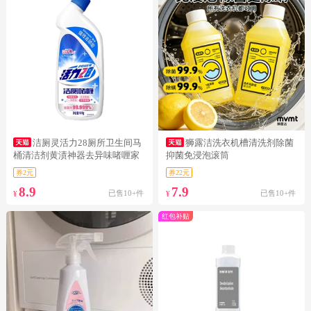
洁厕灵活力28厕所卫生间马
狮露洁洗衣机槽清洗剂除菌
桶清洁剂黄渍神器去异味啫喱家
抑菌免浸泡滚筒
用清洁
券2元
券22元
8.9
7.9
已售10+件
已售10+件
¥
¥
红包补贴