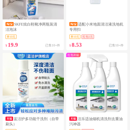
SKFE炫白鞋靴净两瓶装清
适配小米地面清洁液洗地机
洁泡沫
专用扫
券10元
券10元
红包1元
19.9
8.53
已售10+件
已售10+件
¥
¥
红包补贴
蓝洁护多功能干洗剂（自带
洁乐适油烟机清洗剂去重油
刷头）
污神器