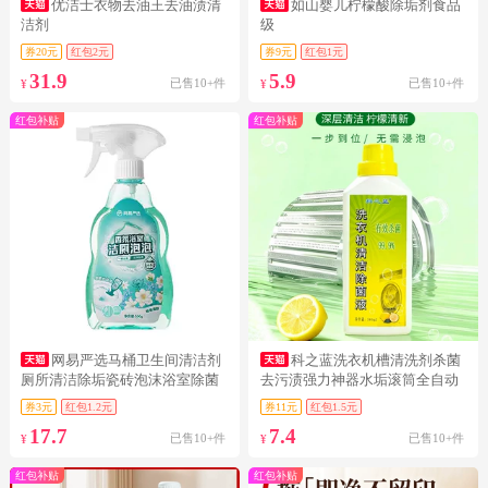
优洁士衣物去油王去油渍清
如山婴儿柠檬酸除垢剂食品
洁剂
级
券20元
红包2元
券9元
红包1元
31.9
5.9
已售10+件
已售10+件
¥
¥
红包补贴
红包补贴
网易严选马桶卫生间清洁剂
科之蓝洗衣机槽清洗剂杀菌
厕所清洁除垢瓷砖泡沫浴室除菌
去污渍强力神器水垢滚筒全自动
喷雾
深度清洁
券3元
红包1.2元
券11元
红包1.5元
17.7
7.4
已售10+件
已售10+件
¥
¥
红包补贴
红包补贴