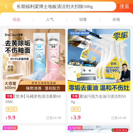
搜索
综合
人气
销量
价格
【世净】
马桶变色清洁慕斯60
重油污强力去油污清洁剂50
0ML
0g
券30元
券9元
9.9
3.9
已售10+件
已售10+件
¥
¥
红包补贴
红包补贴